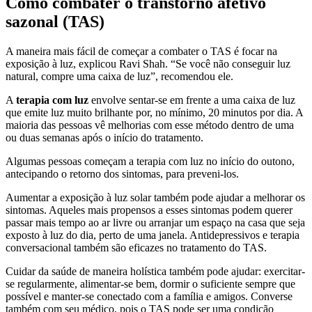
Como combater o transtorno afetivo
sazonal (TAS)
A maneira mais fácil de começar a combater o TAS é focar na
exposição à luz, explicou Ravi Shah. “Se você não conseguir luz
natural, compre uma caixa de luz”, recomendou ele.
A
terapia com luz
envolve sentar-se em frente a uma caixa de luz
que emite luz muito brilhante por, no mínimo, 20 minutos por dia. A
maioria das pessoas vê melhorias com esse método dentro de uma
ou duas semanas após o início do tratamento.
Algumas pessoas começam a terapia com luz no início do outono,
antecipando o retorno dos sintomas, para preveni-los.
Aumentar a exposição à luz solar também pode ajudar a melhorar os
sintomas. Aqueles mais propensos a esses sintomas podem querer
passar mais tempo ao ar livre ou arranjar um espaço na casa que seja
exposto à luz do dia, perto de uma janela. Antidepressivos e terapia
conversacional também são eficazes no tratamento do TAS.
Cuidar da saúde de maneira holística também pode ajudar: exercitar-
se regularmente, alimentar-se bem, dormir o suficiente sempre que
possível e manter-se conectado com a família e amigos. Converse
também com seu médico, pois o TAS pode ser uma condição