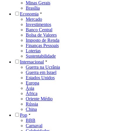
Minas Gerais
Brasília
Economia
Mercado
Investimentos
Banco Central
Bolsa de Valores
Imposto de Renda
Finanças Pessoais
Loterias
Sustentabilidade
Internacional
Guerra na Ucrânia
Guerra em Israel
Estados Unidos
Europa
Ásia
África
Oriente Médio
Rússia
China
Pop
BBB
Carnaval
Celebridades