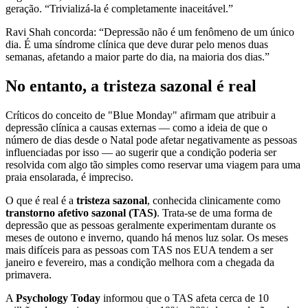
geração. “Trivializá-la é completamente inaceitável.”
Ravi Shah concorda: “Depressão não é um fenômeno de um único
dia. É uma síndrome clínica que deve durar pelo menos duas
semanas, afetando a maior parte do dia, na maioria dos dias.”
No entanto, a tristeza sazonal é real
Críticos do conceito de "Blue Monday" afirmam que atribuir a
depressão clínica a causas externas — como a ideia de que o
número de dias desde o Natal pode afetar negativamente as pessoas
influenciadas por isso — ao sugerir que a condição poderia ser
resolvida com algo tão simples como reservar uma viagem para uma
praia ensolarada, é impreciso.
O que é real é a
tristeza sazonal
, conhecida clinicamente como
transtorno afetivo sazonal (TAS)
. Trata-se de uma forma de
depressão que as pessoas geralmente experimentam durante os
meses de outono e inverno, quando há menos luz solar. Os meses
mais difíceis para as pessoas com TAS nos EUA tendem a ser
janeiro e fevereiro, mas a condição melhora com a chegada da
primavera.
A
Psychology Today
informou que o TAS afeta cerca de 10