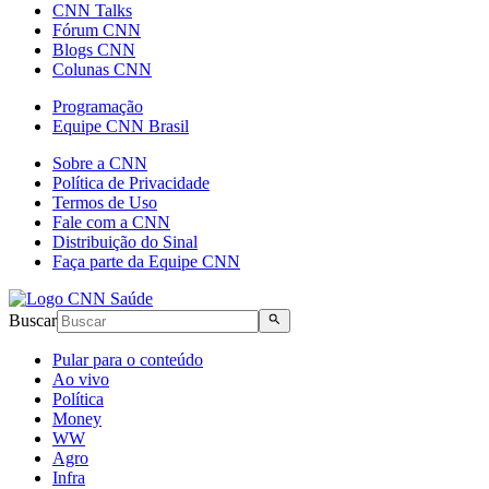
CNN Talks
Fórum CNN
Blogs CNN
Colunas CNN
Programação
Equipe CNN Brasil
Sobre a CNN
Política de Privacidade
Termos de Uso
Fale com a CNN
Distribuição do Sinal
Faça parte da Equipe CNN
Buscar
Pular para o conteúdo
Ao vivo
Política
Money
WW
Agro
Infra