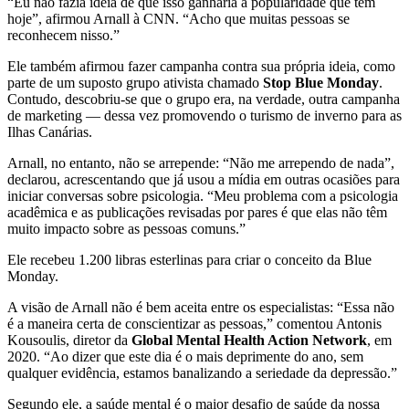
“Eu não fazia ideia de que isso ganharia a popularidade que tem
hoje”, afirmou Arnall à CNN. “Acho que muitas pessoas se
reconhecem nisso.”
Ele também afirmou fazer campanha contra sua própria ideia, como
parte de um suposto grupo ativista chamado
Stop Blue Monday
.
Contudo, descobriu-se que o grupo era, na verdade, outra campanha
de marketing — dessa vez promovendo o turismo de inverno para as
Ilhas Canárias.
Arnall, no entanto, não se arrepende: “Não me arrependo de nada”,
declarou, acrescentando que já usou a mídia em outras ocasiões para
iniciar conversas sobre psicologia. “Meu problema com a psicologia
acadêmica e as publicações revisadas por pares é que elas não têm
muito impacto sobre as pessoas comuns.”
Ele recebeu 1.200 libras esterlinas para criar o conceito da Blue
Monday.
A visão de Arnall não é bem aceita entre os especialistas: “Essa não
é a maneira certa de conscientizar as pessoas,” comentou Antonis
Kousoulis, diretor da
Global Mental Health Action Network
, em
2020. “Ao dizer que este dia é o mais deprimente do ano, sem
qualquer evidência, estamos banalizando a seriedade da depressão.”
Segundo ele, a saúde mental é o maior desafio de saúde da nossa