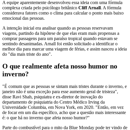
A equipe aparentemente desenvolveu essa ideia com uma fórmula
complexa criada pelo psicólogo britânico
Cliff Arnall
. A fórmula
considerava fatores como o clima para calcular o ponto mais baixo
emocional das pessoas.
A intenção inicial era analisar quando as pessoas reservavam
viagens, partindo da hipótese de que elas eram mais propensas a
comprar passagens para um paraíso tropical quando estavam se
sentindo desanimadas. Arnall foi então solicitado a identificar o
melhor dia para marcar uma viagem de férias, e assim nasceu a ideia
do "dia mais triste do ano".
O que realmente afeta nosso humor no
inverno?
"É comum que as pessoas se sintam mais tristes durante o inverno, e
janeiro não é uma exceção para esse aumento geral de tristeza",
disse Ravi Shah, psiquiatra e ex-diretor de inovação do
departamento de psiquiatria do Centro Médico Irving da
Universidade Columbia, em Nova York, em 2020. "Então, em vez
de focar em um dia específico, acho que a questão mais interessante
é: o que há no inverno que afeta nosso humor?"
Parte do combustível para o mito da Blue Monday pode ter vindo de