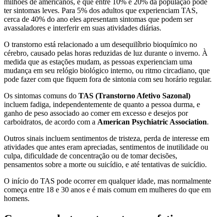
milhões de americanos, e que entre 10% e 20% da população pode
ter sintomas leves. Para 5% dos adultos que experienciam TAS,
cerca de 40% do ano eles apresentam sintomas que podem ser
avassaladores e interferir em suas atividades diárias.
O transtorno está relacionado a um desequilíbrio bioquímico no
cérebro, causado pelas horas reduzidas de luz durante o inverno. À
medida que as estações mudam, as pessoas experienciam uma
mudança em seu relógio biológico interno, ou ritmo circadiano, que
pode fazer com que fiquem fora de sintonia com seu horário regular.
Os sintomas comuns do
TAS (Transtorno Afetivo Sazonal)
incluem fadiga, independentemente de quanto a pessoa durma, e
ganho de peso associado ao comer em excesso e desejos por
carboidratos, de acordo com a
American Psychiatric Association
.
Outros sinais incluem sentimentos de tristeza, perda de interesse em
atividades que antes eram apreciadas, sentimentos de inutilidade ou
culpa, dificuldade de concentração ou de tomar decisões,
pensamentos sobre a morte ou suicídio, e até tentativas de suicídio.
O início do TAS pode ocorrer em qualquer idade, mas normalmente
começa entre 18 e 30 anos e é mais comum em mulheres do que em
homens.