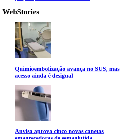
WebStories
Quimioembolização avança no SUS, mas
acesso ainda é desigual
Anvisa aprova cinco novas canetas
emagrecedoras de semaglutida