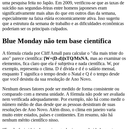
uma pesquisa feita no Japão. Em 2009, verificou-se que as taxas de
suicídio nas segundas-feiras entre homens japoneses eram
significativamente mais altas do que em outros dias da semana,
especialmente na faixa etária economicamente ativa. Isso sugeriu
que a estrutura da semana de trabalho e as dificuldades econômicas
poderiam ser os principais culpados.
Blue Monday não tem base científica
A fórmula criada por Cliff Arnall para calcular o "dia mais triste do
ano" parece científica:
[W+(D-d)]xTQ/MxNA
, mas ao examinar os
elementos, fica claro que ela é subjetiva e nada científica. W, por
exemplo, representa o clima. D é dívida e d é o salário mensal,
enquanto T significa o tempo desde o Natal e Q é o tempo desde
que você desistiu da sua resolução de Ano Novo.
Nenhum desses fatores pode ser medido de forma consistente ou
comparado com a mesma unidade. A fórmula não pode ser avaliada
nem verificada adequadamente. Por exemplo, não há como medir o
número médio de dias desde que as pessoas desistiram de suas
resoluções de Ano Novo. Além disso, o clima em janeiro varia
muito entre estados, países e continentes. Em resumo, não há
nenhum mérito científico nisso.