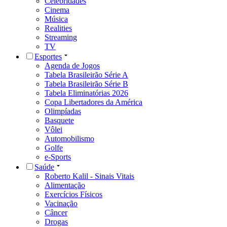
Celebridades
Cinema
Música
Realities
Streaming
TV
Esportes
Agenda de Jogos
Tabela Brasileirão Série A
Tabela Brasileirão Série B
Tabela Eliminatórias 2026
Copa Libertadores da América
Olimpíadas
Basquete
Vôlei
Automobilismo
Golfe
e-Sports
Saúde
Roberto Kalil - Sinais Vitais
Alimentação
Exercícios Físicos
Vacinação
Câncer
Drogas