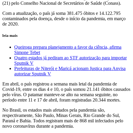
(21) pelo Conselho Nacional de Secretários de Saúde (Conass).
Com a atualização, o país já soma 381.475 óbitos e 14.122.795
contaminados pela doença, desde o início da pandemia, em março
de 2020.
leia mais
Queiroga prepara planejamento a favor da ciência, afirma
Simone Tebet
Quatro estados já pediram ao STF autorização para importar
Sputnik V
Prefeituras de Niterói e Maricá acionam Justiça para Anvisa
autorizar Sputnik V
Em abril, o país registrou a semana mais letal da pandemia de
Covid-19, entre os dias 4 e 10, o país somou 21.141 óbitos causados
pelo vírus. O patamar manteve-se alto na semana seguinte, no
período entre 11 e 17 de abril, foram registradas 20.344 mortes.
No Brasil, os estados mais afetados pela pandemia são,
respectivamente, São Paulo, Minas Gerais, Rio Grande do Sul,
Paraná e Bahia. Todos registram mais de 868 mil infectados pelo
novo coronavírus durante a pandemia.