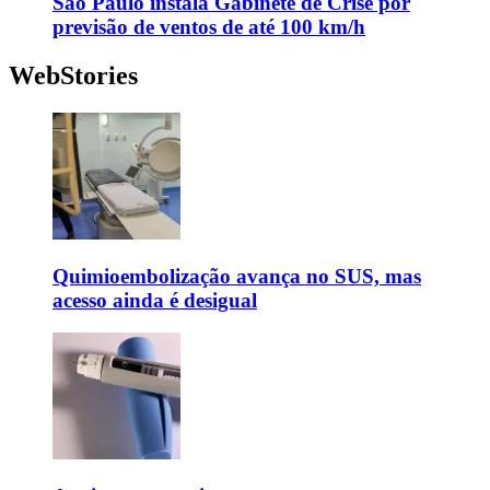
São Paulo instala Gabinete de Crise por
previsão de ventos de até 100 km/h
WebStories
Quimioembolização avança no SUS, mas
acesso ainda é desigual