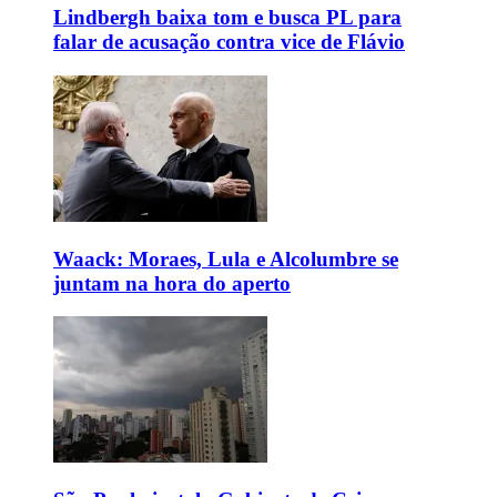
Lindbergh baixa tom e busca PL para
falar de acusação contra vice de Flávio
Waack: Moraes, Lula e Alcolumbre se
juntam na hora do aperto