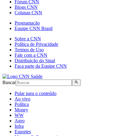
Fórum CNN
Blogs CNN
Colunas CNN
Programação
Equipe CNN Brasil
Sobre a CNN
Política de Privacidade
Termos de Uso
Fale com a CNN
Distribuição do Sinal
Faça parte da Equipe CNN
Buscar
Pular para o conteúdo
Ao vivo
Política
Money
WW
Agro
Infra
Esportes