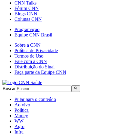
CNN Talks
Fórum CNN
Blogs CNN
Colunas CNN
Programação
Equipe CNN Brasil
Sobre a CNN
Política de Privacidade
Termos de Uso
Fale com a CNN
Distribuição do Sinal
Faça parte da Equipe CNN
Buscar
Pular para o conteúdo
Ao vivo
Política
Money
WW
Agro
Infra