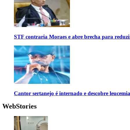
STF contraria Moraes e abre brecha para reduzir
Cantor sertanejo é internado e descobre leucemi
WebStories