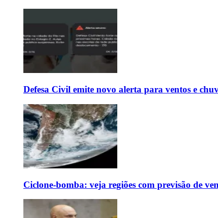
Defesa Civil emite novo alerta para ventos e chu
Ciclone-bomba: veja regiões com previsão de ven