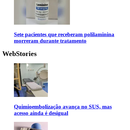
Sete pacientes que receberam polilaminina
morreram durante tratamento
WebStories
Quimioembolização avança no SUS, mas
acesso ainda é desigual