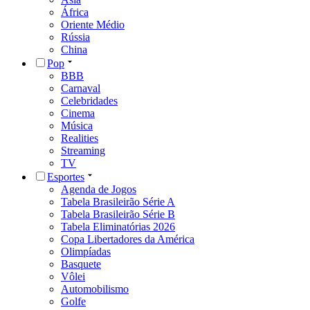
África
Oriente Médio
Rússia
China
Pop
BBB
Carnaval
Celebridades
Cinema
Música
Realities
Streaming
TV
Esportes
Agenda de Jogos
Tabela Brasileirão Série A
Tabela Brasileirão Série B
Tabela Eliminatórias 2026
Copa Libertadores da América
Olimpíadas
Basquete
Vôlei
Automobilismo
Golfe