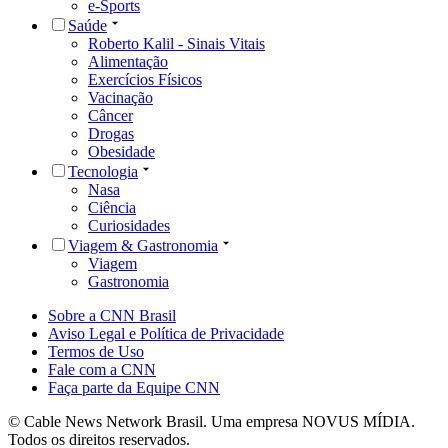
e-Sports
Saúde
Roberto Kalil - Sinais Vitais
Alimentação
Exercícios Físicos
Vacinação
Câncer
Drogas
Obesidade
Tecnologia
Nasa
Ciência
Curiosidades
Viagem & Gastronomia
Viagem
Gastronomia
Sobre a CNN Brasil
Aviso Legal e Política de Privacidade
Termos de Uso
Fale com a CNN
Faça parte da Equipe CNN
© Cable News Network Brasil. Uma empresa NOVUS MÍDIA.
Todos os direitos reservados.