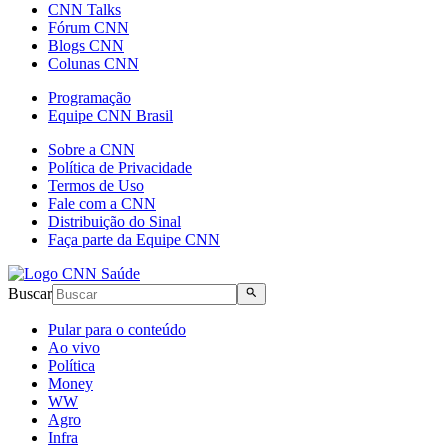
CNN Talks
Fórum CNN
Blogs CNN
Colunas CNN
Programação
Equipe CNN Brasil
Sobre a CNN
Política de Privacidade
Termos de Uso
Fale com a CNN
Distribuição do Sinal
Faça parte da Equipe CNN
Buscar
Pular para o conteúdo
Ao vivo
Política
Money
WW
Agro
Infra