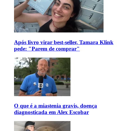
Após livro virar best-seller, Tamara Klink
pede: "Parem de comprar"
O que é a miastenia gravis, doença
diagnosticada em Alex Escobar