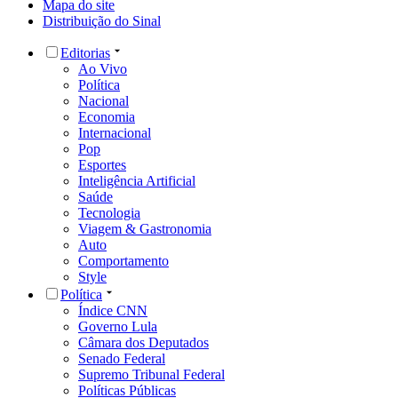
Mapa do site
Distribuição do Sinal
Editorias
Ao Vivo
Política
Nacional
Economia
Internacional
Pop
Esportes
Inteligência Artificial
Saúde
Tecnologia
Viagem & Gastronomia
Auto
Comportamento
Style
Política
Índice CNN
Governo Lula
Câmara dos Deputados
Senado Federal
Supremo Tribunal Federal
Políticas Públicas