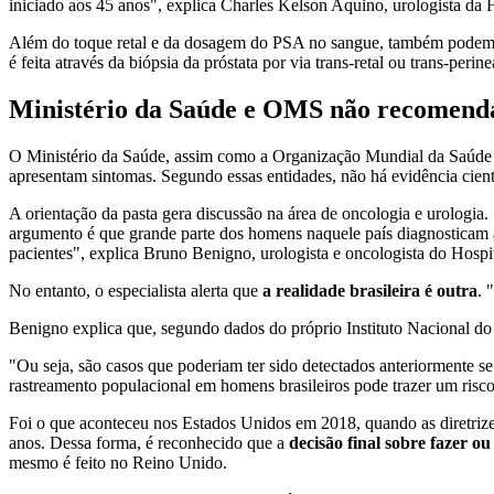
iniciado aos 45 anos", explica Charles Kelson Aquino, urologista d
Além do toque retal e da dosagem do PSA no sangue, também podem s
é feita através da biópsia da próstata por via trans-retal ou trans-per
Ministério da Saúde e OMS não recomendam
O Ministério da Saúde, assim como a Organização Mundial da Saúde (
apresentam sintomas. Segundo essas entidades, não há evidência cientí
A orientação da pasta gera discussão na área de oncologia e urologia
argumento é que grande parte dos homens naquele país diagnosticam a
pacientes", explica Bruno Benigno, urologista e oncologista do Hosp
No entanto, o especialista alerta que
a realidade brasileira é outra
. 
Benigno explica que, segundo dados do próprio Instituto Nacional do
"Ou seja, são casos que poderiam ter sido detectados anteriormente 
rastreamento populacional em homens brasileiros pode trazer um risc
Foi o que aconteceu nos Estados Unidos em 2018, quando as diretrize
anos. Dessa forma, é reconhecido que a
decisão final sobre fazer o
mesmo é feito no Reino Unido.