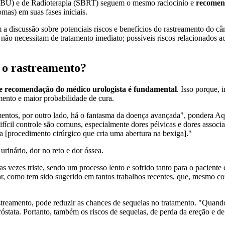
(SBU) e de Radioterapia (SBRT) seguem o mesmo raciocínio e
recomend
mas) em suas fases iniciais.
a discussão sobre potenciais riscos e benefícios do rastreamento do c
 não necessitam de tratamento imediato; possíveis riscos relacionados 
r o rastreamento?
 e recomendação do médico urologista é fundamental
. Isso porque,
mento e maior probabilidade de cura.
entos, por outro lado, há o fantasma da doença avançada", pondera Aqu
difícil controle são comuns, especialmente dores pélvicas e dores assoc
a [procedimento cirúrgico que cria uma abertura na bexiga]."
rinário, dor no reto e dor óssea.
s vezes triste, sendo um processo lento e sofrido tanto para o paciente
var, como tem sido sugerido em tantos trabalhos recentes, que, mesmo c
streamento, pode reduzir as chances de sequelas no tratamento. "Quando
 próstata. Portanto, também os riscos de sequelas, de perda da ereção e 