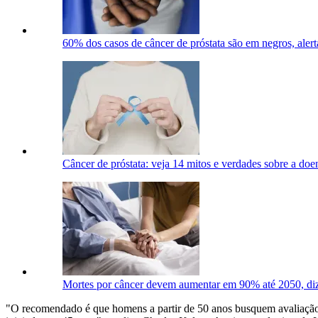
60% dos casos de câncer de próstata são em negros, alerta
Câncer de próstata: veja 14 mitos e verdades sobre a doe
Mortes por câncer devem aumentar em 90% até 2050, di
"O recomendado é que homens a partir de 50 anos busquem avaliação es