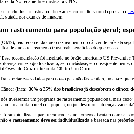
a Hapvida Notredame Intermédica, à
CNN
.
er incluídos no rastreamento exames como ultrassom da próstata e
re
ineal, guiada por exames de imagem.
 rastreamento para população geral; especi
OMS), não recomenda que o rastreamento do câncer de próstata seja f
fica de que o rastreamento traga mais benefícios do que riscos.
. "Essa recomendação foi inspirada no órgão americano US Preventive T
 doença em estágio localizado, sem metástase, e, consequentemente, o 
ital Oswaldo Cruz e diretor da Clínica Uro Onco.
"Transportar esses dados para nosso país não faz sentido, uma vez que 
 Câncer (Inca),
30% a 35% dos brasileiros já descobrem o câncer d
se nós tivéssemos um programa de rastreamento populacional mais cedo"
o ainda maior da parcela da população que descobre a doença avançada
s foram atualizadas para recomendar que homens discutam com seus méd
u não o rastreamento deve ser individualizada
e baseada nas preferênc