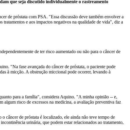
am que seja discutido individualmente o rastreamento
âncer de próstata com PSA. "Essa discussão deve também envolver a
aos tratamentos e aos impactos negativos na qualidade de vida", diz a
 independentemente de ter risco aumentado ou não para o câncer de
ino. "Na fase avançada do câncer de próstata, o paciente pode
iadas à micção.
A obstrução miccional pode ocorrer, levando à
 quanto para a família", considera Aquino. "A minha opinião -- e,
om algum risco de excessos na medicina, a avaliação preventiva faz
 o câncer de próstata é localizado, ele ainda não teve tempo de
de incontinência urinária, que podem estar relacionados ao tratamento,