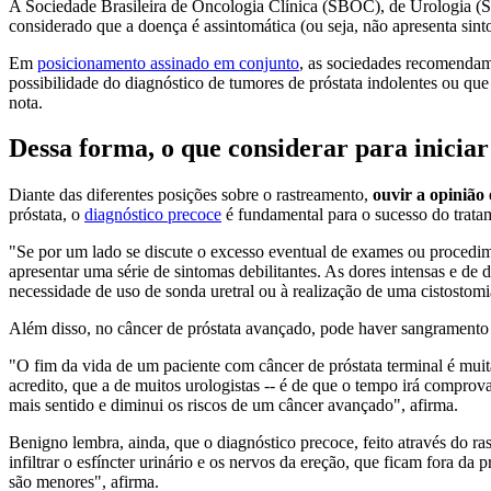
A Sociedade Brasileira de Oncologia Clínica (SBOC), de Urologia 
considerado que a doença é assintomática (ou seja, não apresenta sinto
Em
posicionamento assinado em conjunto
, as sociedades recomendam 
possibilidade do diagnóstico de tumores de próstata indolentes ou que
nota.
Dessa forma, o que considerar para inicia
Diante das diferentes posições sobre o rastreamento,
ouvir a opinião
próstata, o
diagnóstico precoce
é fundamental para o sucesso do trata
"Se por um lado se discute o excesso eventual de exames ou procedim
apresentar uma série de sintomas debilitantes. As dores intensas e de 
necessidade de uso de sonda uretral ou à realização de uma cistostomi
Além disso, no câncer de próstata avançado, pode haver sangramento u
"O fim da vida de um paciente com câncer de próstata terminal é muita
acredito, que a de muitos urologistas -- é de que o tempo irá compro
mais sentido e diminui os riscos de um câncer avançado", afirma.
Benigno lembra, ainda, que o diagnóstico precoce, feito através do ra
infiltrar o esfíncter urinário e os nervos da ereção, que ficam fora da
são menores", afirma.