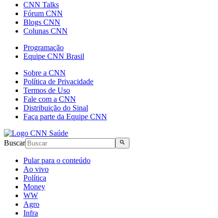
CNN Talks
Fórum CNN
Blogs CNN
Colunas CNN
Programação
Equipe CNN Brasil
Sobre a CNN
Política de Privacidade
Termos de Uso
Fale com a CNN
Distribuição do Sinal
Faça parte da Equipe CNN
Buscar
Pular para o conteúdo
Ao vivo
Política
Money
WW
Agro
Infra