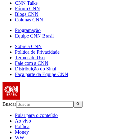
CNN Talks
Fórum CNN
Blogs CNN
Colunas CNN
Programação
Equipe CNN Brasil
Sobre a CNN
Política de Privacidade
Termos de Uso
Fale com a CNN
Distribuição do Sinal
Faça parte da Equipe CNN
Buscar
Pular para o conteúdo
Ao vivo
Política
Money
WW