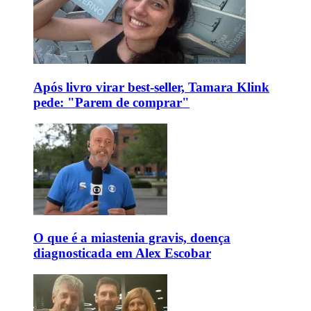
Após livro virar best-seller, Tamara Klink
pede: "Parem de comprar"
O que é a miastenia gravis, doença
diagnosticada em Alex Escobar