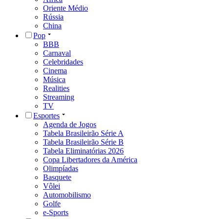
Oriente Médio
Rússia
China
Pop
BBB
Carnaval
Celebridades
Cinema
Música
Realities
Streaming
TV
Esportes
Agenda de Jogos
Tabela Brasileirão Série A
Tabela Brasileirão Série B
Tabela Eliminatórias 2026
Copa Libertadores da América
Olimpíadas
Basquete
Vôlei
Automobilismo
Golfe
e-Sports