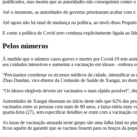
justificados, mas mostra que as autoridades não conseguiram conter o 
Até o momento, as autoridades do governo priorizaram acabar com o 
Até agora não há sinal de mudança na política, ao invés disso Pequi
E como a política de Covid zero continua explicitamente ligada ao líde
Pelos números
À medida que o número casos graves e mortes por Covid-19 tem aument
aos cuidados intensivos e aumentar a vacinação em idosos - embora os
“Precisamos coordenar os recursos médicos da cidade, intensificar as eq
Zhao Dandan, vice-diretor da Comissão de Saúde de Xangai, no dom
“Os idosos elegíveis devem ser vacinados o mais rápido possível”, dis
Autoridades de Xangai disseram no início deste mês que 62% das pes
vacinados entre as pessoas com mais de 80 anos, a faixa etária mais v
quarta-feira (27), sem especificar detalhes se eram com a vacinação c
As taxas de vacinação atrasada neste grupo são uma falha fatal no p
ficou aquém de garantir que as vacinas fossem para os braços da popu