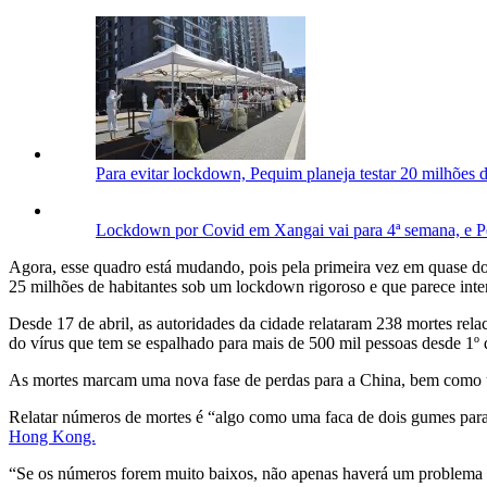
Para evitar lockdown, Pequim planeja testar 20 milhões 
Lockdown por Covid em Xangai vai para 4ª semana, e P
Agora, esse quadro está mudando, pois pela primeira vez em quase d
25 milhões de habitantes sob um lockdown rigoroso e que parece inte
Desde 17 de abril, as autoridades da cidade relataram 238 mortes rel
do vírus que tem se espalhado para mais de 500 mil pessoas desde 1º
As mortes marcam uma nova fase de perdas para a China, bem como um 
Relatar números de mortes é “algo como uma faca de dois gumes para
Hong Kong.
“Se os números forem muito baixos, não apenas haverá um problema d