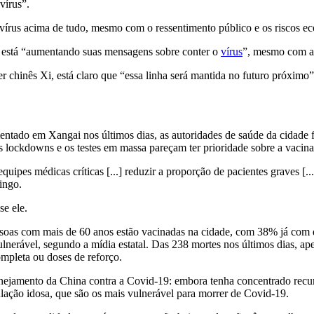
vírus”.
vírus acima de tudo, mesmo com o ressentimento público e os riscos e
m está “aumentando suas mensagens sobre conter o
vírus
”, mesmo com a
r chinês Xi, está claro que “essa linha será mantida no futuro próximo”,
ado em Xangai nos últimos dias, as autoridades de saúde da cidade fa
 lockdowns e os testes em massa pareçam ter prioridade sobre a vacina
uipes médicas críticas [...] reduzir a proporção de pacientes graves [...
ingo.
se ele.
soas com mais de 60 anos estão vacinadas na cidade, com 38% já com d
ulnerável, segundo a mídia estatal. Das 238 mortes nos últimos dias, a
ompleta ou doses de reforço.
lanejamento da China contra a Covid-19: embora tenha concentrado recu
lação idosa, que são os mais vulnerável para morrer de Covid-19.