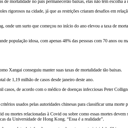
s de mortalidade no país permanecerão baixas, elas não têm escolha a 
es rigorosos na cidade, já que as restrições criaram desafios em relaç
, onde um surto que começou no início do ano elevou a taxa de mortal
ande população idosa, com apenas 48% das pessoas com 70 anos ou mai
o Xangai conseguiu manter suas taxas de mortalidade tão baixas.
l de 1,19 milhão de casos desde janeiro deste ano.
0 mil casos, de acordo com o médico de doenças infecciosas Peter Colli
critérios usados pelas autoridades chinesas para classificar uma morte 
d ou mortes relacionadas à Covid ou sobre como essas mortes devem ser
icas da Universidade de Hong Kong. “Essa é a realidade”.