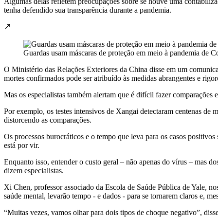
Algumas delas refletem preocupações sobre se houve uma contabilizaç
tenha defendido sua transparência durante a pandemia.
Guardas usam máscaras de proteção em meio à pandemia de 
O Ministério das Relações Exteriores da China disse em um comunicad
mortes confirmados pode ser atribuído às medidas abrangentes e rigo
Mas os especialistas também alertam que é difícil fazer comparações ent
Por exemplo, os testes intensivos de Xangai detectaram centenas de m
distorcendo as comparações.
Os processos burocráticos e o tempo que leva para os casos positivo
está por vir.
Enquanto isso, entender o custo geral – não apenas do vírus – mas d
dizem especialistas.
Xi Chen, professor associado da Escola de Saúde Pública de Yale, n
saúde mental, levarão tempo - e dados - para se tornarem claros e, me
“Muitas vezes, vamos olhar para dois tipos de choque negativo”, diss