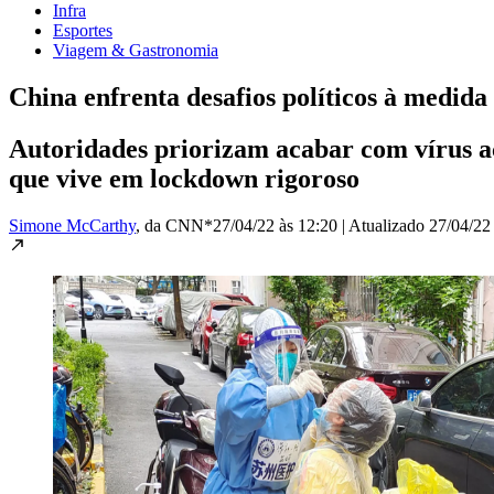
Infra
Esportes
Viagem & Gastronomia
China enfrenta desafios políticos à medi
Autoridades priorizam acabar com vírus a
que vive em lockdown rigoroso
Simone McCarthy
, da CNN*
27/04/22 às 12:20
|
Atualizado
27/04/22