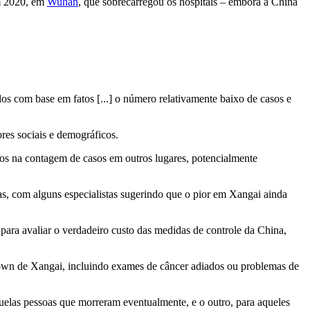
em 2020, em
Wuhan
, que sobrecarregou os hospitais – embora a China
s com base em fatos [...] o número relativamente baixo de casos e
ores sociais e demográficos.
dos na contagem de casos em outros lugares, potencialmente
s, com alguns especialistas sugerindo que o pior em Xangai ainda
ara avaliar o verdadeiro custo das medidas de controle da China,
down de Xangai, incluindo exames de câncer adiados ou problemas de
quelas pessoas que morreram eventualmente, e o outro, para aqueles