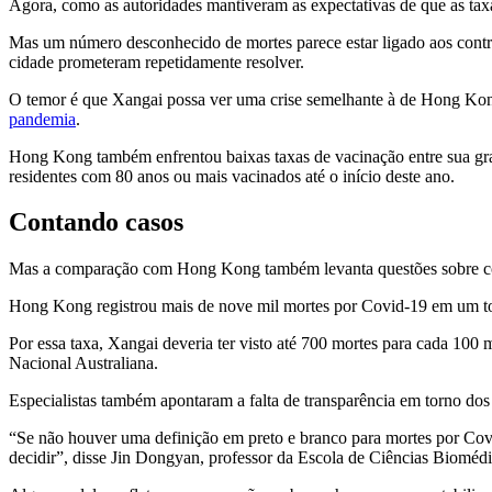
Agora, como as autoridades mantiveram as expectativas de que as taxa
Mas um número desconhecido de mortes parece estar ligado aos control
cidade prometeram repetidamente resolver.
O temor é que Xangai possa ver uma crise semelhante à de Hong Kong
pandemia
.
Hong Kong também enfrentou baixas taxas de vacinação entre sua gr
residentes com 80 anos ou mais vacinados até o início deste ano.
Contando casos
Mas a comparação com Hong Kong também levanta questões sobre com
Hong Kong registrou mais de nove mil mortes por Covid-19 em um tota
Por essa taxa, Xangai deveria ter visto até 700 mortes para cada 10
Nacional Australiana.
Especialistas também apontaram a falta de transparência em torno dos 
“Se não houver uma definição em preto e branco para mortes por Covi
decidir”, disse Jin Dongyan, professor da Escola de Ciências Bioméd