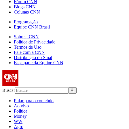
Fórum CNN
Blogs CNN
Colunas CNN
Programação
Equipe CNN Brasil
Sobre a CNN
Política de Privacidade
Termos de Uso
Fale com a CNN
Distribuição do Sinal
Faça parte da Equipe CNN
Buscar
Pular para o conteúdo
Ao vivo
Política
Money
WW
Agro