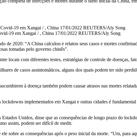
ão completa de infecções e mortes durante o surto inicial da China, 
Covid-19 em Xangai / , China 17/01/2022 REUTERS/Aly Song
o de 2020: “A China calculou e relatou seus casos e mortes confirmado
rosas tomadas pelo governo chinês”.
re locais com diferentes testes, estratégias de controle de doenças, fat
ilhares de casos assintomáticos, alguns dos quais podem ter sido perdi
s sucumbirem à doença também podem causar atrasos nas mortes relatada
os lockdowns implementados em Xangai e outras cidades é fundamental p
os Estados Unidos, disse que as consequências de longo prazo do lock
smo assim, podem ser difícil de medir.
e ele sobre as consequências após o peso inicial da morte. “Um, para a