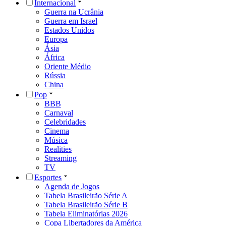
Internacional
Guerra na Ucrânia
Guerra em Israel
Estados Unidos
Europa
Ásia
África
Oriente Médio
Rússia
China
Pop
BBB
Carnaval
Celebridades
Cinema
Música
Realities
Streaming
TV
Esportes
Agenda de Jogos
Tabela Brasileirão Série A
Tabela Brasileirão Série B
Tabela Eliminatórias 2026
Copa Libertadores da América