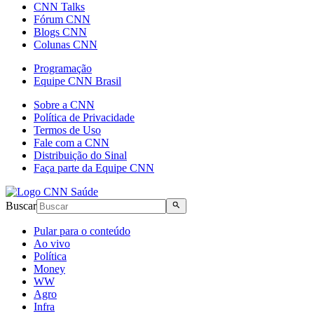
CNN Talks
Fórum CNN
Blogs CNN
Colunas CNN
Programação
Equipe CNN Brasil
Sobre a CNN
Política de Privacidade
Termos de Uso
Fale com a CNN
Distribuição do Sinal
Faça parte da Equipe CNN
Buscar
Pular para o conteúdo
Ao vivo
Política
Money
WW
Agro
Infra