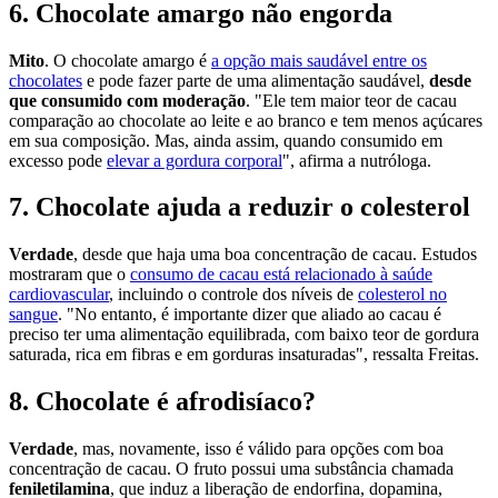
6. Chocolate amargo não engorda
Mito
. O chocolate amargo é
a opção mais saudável entre os
chocolates
e pode fazer parte de uma alimentação saudável,
desde
que consumido com moderação
. "Ele tem maior teor de cacau
comparação ao chocolate ao leite e ao branco e tem menos açúcares
em sua composição. Mas, ainda assim, quando consumido em
excesso pode
elevar a gordura corporal
", afirma a nutróloga.
7. Chocolate ajuda a reduzir o colesterol
Verdade
, desde que haja uma boa concentração de cacau. Estudos
mostraram que o
consumo de cacau está relacionado à saúde
cardiovascular
, incluindo o controle dos níveis de
colesterol no
sangue
. "No entanto, é importante dizer que aliado ao cacau é
preciso ter uma alimentação equilibrada, com baixo teor de gordura
saturada, rica em fibras e em gorduras insaturadas", ressalta Freitas.
8. Chocolate é afrodisíaco?
Verdade
, mas, novamente, isso é válido para opções com boa
concentração de cacau. O fruto possui uma substância chamada
feniletilamina
, que induz a liberação de endorfina, dopamina,