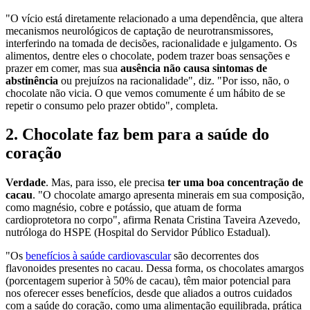
"O vício está diretamente relacionado a uma dependência, que altera
mecanismos neurológicos de captação de neurotransmissores,
interferindo na tomada de decisões, racionalidade e julgamento. Os
alimentos, dentre eles o chocolate, podem trazer boas sensações e
prazer em comer, mas sua
ausência não causa sintomas de
abstinência
ou prejuízos na racionalidade", diz. "Por isso, não, o
chocolate não vicia. O que vemos comumente é um hábito de se
repetir o consumo pelo prazer obtido", completa.
2. Chocolate faz bem para a saúde do
coração
Verdade
. Mas, para isso, ele precisa
ter uma boa concentração de
cacau
. "O chocolate amargo apresenta minerais em sua composição,
como magnésio, cobre e potássio, que atuam de forma
cardioprotetora no corpo", afirma Renata Cristina Taveira Azevedo,
nutróloga do HSPE (Hospital do Servidor Público Estadual).
"Os
benefícios à saúde cardiovascular
são decorrentes dos
flavonoides presentes no cacau. Dessa forma, os chocolates amargos
(porcentagem superior à 50% de cacau), têm maior potencial para
nos oferecer esses benefícios, desde que aliados a outros cuidados
com a saúde do coração, como uma alimentação equilibrada, prática