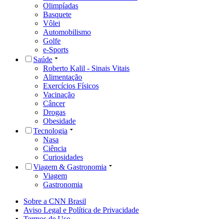
Olimpíadas
Basquete
Vôlei
Automobilismo
Golfe
e-Sports
Saúde
Roberto Kalil - Sinais Vitais
Alimentação
Exercícios Físicos
Vacinação
Câncer
Drogas
Obesidade
Tecnologia
Nasa
Ciência
Curiosidades
Viagem & Gastronomia
Viagem
Gastronomia
Sobre a CNN Brasil
Aviso Legal e Política de Privacidade
Termos de Uso