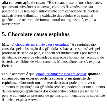
alta concentração de cacau
. "É o cacau, presente nos chocolates,
que possui substâncias bioativas, como os flavonóis, que são
polifenóis que têm ação antioxidante com capacidade de nuclear
radicais livres e diminuir a oxidação das células e de material
genético que ocorrem de forma natural no organismo", explica a
nutricionista.
5. Chocolate causa espinhas
Mito
. O
chocolate em si não causa espinhas
. "As espinhas são
causadas pela obstrução das glândulas sebáceas, responsáveis pela
produção de sebo da pele, e podem ser influenciadas por fatores
genéticos, excesso de oleosidade, alterações hormonais, acúmulo de
bactérias e hábitos de vida, como os hábitos alimentares", explica
Freitas.
O que acontece é que,
qualquer alimento rico em açúcar
,
quando
consumido em excesso, pode favorecer o surgimento de
espinhas
. "Consumir um alto teor de açúcar pode promover o
aumento da produção da glândula sebácea, podendo ter um aumento
da descamação epidérmica dos corneócitos [células presentes na
pele] e aumento da presença de germes gram-negativos na superfície
da pele", explica Azevedo.