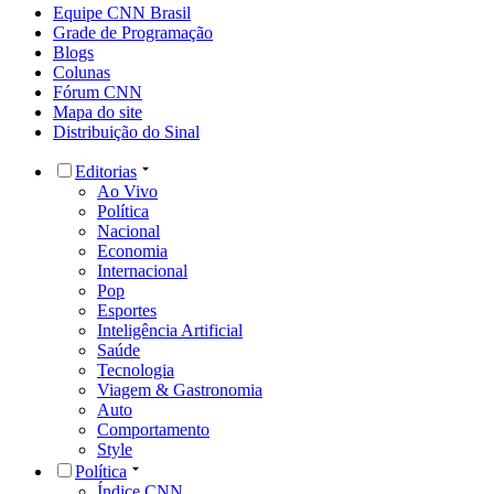
Equipe CNN Brasil
Grade de Programação
Blogs
Colunas
Fórum CNN
Mapa do site
Distribuição do Sinal
Editorias
Ao Vivo
Política
Nacional
Economia
Internacional
Pop
Esportes
Inteligência Artificial
Saúde
Tecnologia
Viagem & Gastronomia
Auto
Comportamento
Style
Política
Índice CNN