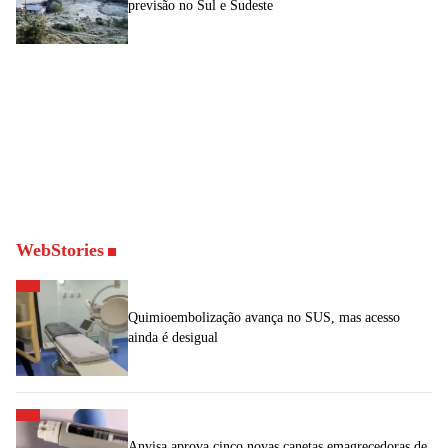
previsão no Sul e Sudeste
WebStories
Quimioembolização avança no SUS, mas acesso
ainda é desigual
Anvisa aprova cinco novas canetas emagrecedoras de