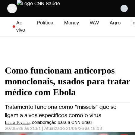
Pular para o conteúdo
Ao
Política
Money
WW
Agro
I
vivo
Como funcionam anticorpos
monoclonais, usados para tratar
médico com Ebola
Tratamento funciona como "mísseis" que se
ligam a alvos específicos como o vírus
, colaboração para a CNN Brasil
Laura Toyama
20/05/26 às 21:51
|
Atualizado
21/05/26 às 15:08