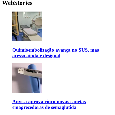
WebStories
Quimioembolização avança no SUS, mas
acesso ainda é desigual
Anvisa aprova cinco novas canetas
emagrecedoras de semaglutida