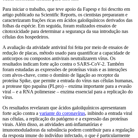
Para iniciar o trabalho, que teve apoio da Fapesp e foi descrito em
artigo publicado na Scientific Reports, os cientistas prepararam e
caracterizaram frações ricas em ácidos galoilquínicos derivados das
folhas da espécie. Em seguida, foram realizados ensaios de
citotoxicidade para determinar a segurança da sua introdução nas
células dos hospedeiros.
A avaliação da atividade antiviral foi feita por meio de ensaios de
redução de placas, método usado para quantificar a capacidade de
anticorpos ou compostos antivirais neutralizarem vírus. Os
resultados indicam forte ação contra o SARS-CoV-2. Também
foram estudadas as expressões de proteínas virais e as interações
com alvos-chave, como o domínio de ligação ao receptor da
proteína Spike, que permite a entrada do vírus nas células humanas,
a protease tipo papaína (PLpro) – enzima importante para a evasão
viral – e a RNA polimerase – enzima essencial para a replicação do
vírus.
Os resultados revelaram que ácidos galoilquínicos apresentaram
forte ação contra a
variante do coronavírus
, inibindo a entrada viral
nas células, a replicação do patógeno e a expressão das proteínas
virais. Além disso, as atividades anti-inflamatórias e
imunomoduladoras da substância podem contribuir para a regulação
da resposta imune do indivíduo infectado, o que é particularmente