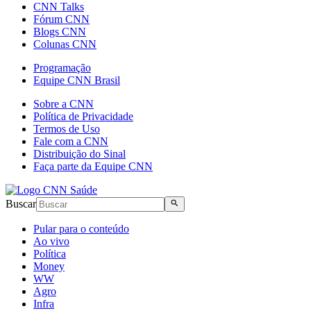
CNN Talks
Fórum CNN
Blogs CNN
Colunas CNN
Programação
Equipe CNN Brasil
Sobre a CNN
Política de Privacidade
Termos de Uso
Fale com a CNN
Distribuição do Sinal
Faça parte da Equipe CNN
Buscar
Pular para o conteúdo
Ao vivo
Política
Money
WW
Agro
Infra