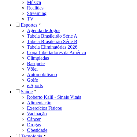
Música
Realities
Streaming
TV
Esportes
Agenda de Jogos
Tabela Brasileirão Série A
Tabela Brasileirão Série B
Tabela Eliminatórias 2026
Copa Libertadores da América
Olimpíadas
Basquete
Vôlei
Automobilismo
Golfe
e-Sports
Saúde
Roberto Kalil - Sinais Vitais
Alimentação
Exercícios Físicos
Vacinação
Câncer
Drogas
Obesidade
Tecnologia