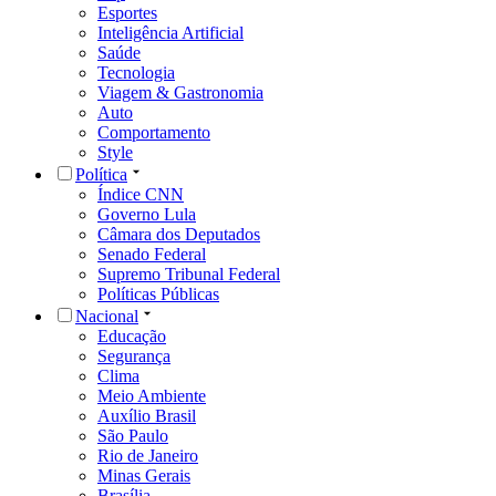
Esportes
Inteligência Artificial
Saúde
Tecnologia
Viagem & Gastronomia
Auto
Comportamento
Style
Política
Índice CNN
Governo Lula
Câmara dos Deputados
Senado Federal
Supremo Tribunal Federal
Políticas Públicas
Nacional
Educação
Segurança
Clima
Meio Ambiente
Auxílio Brasil
São Paulo
Rio de Janeiro
Minas Gerais
Brasília