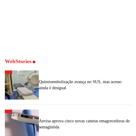
WebStories
Quimioembolização avança no SUS, mas acesso
ainda é desigual
Anvisa aprova cinco novas canetas emagrecedoras de
semaglutida