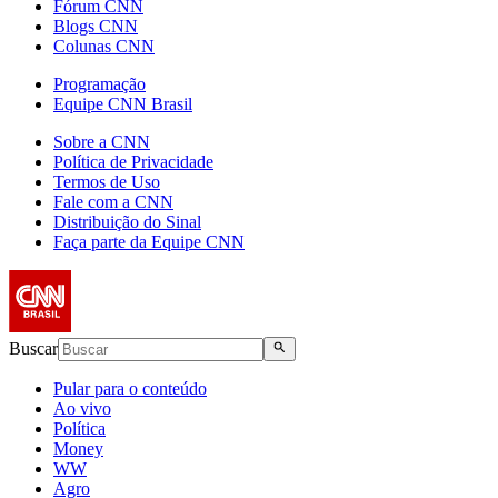
Fórum CNN
Blogs CNN
Colunas CNN
Programação
Equipe CNN Brasil
Sobre a CNN
Política de Privacidade
Termos de Uso
Fale com a CNN
Distribuição do Sinal
Faça parte da Equipe CNN
Buscar
Pular para o conteúdo
Ao vivo
Política
Money
WW
Agro