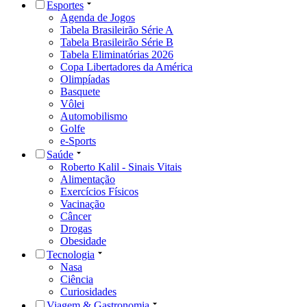
Esportes
Agenda de Jogos
Tabela Brasileirão Série A
Tabela Brasileirão Série B
Tabela Eliminatórias 2026
Copa Libertadores da América
Olimpíadas
Basquete
Vôlei
Automobilismo
Golfe
e-Sports
Saúde
Roberto Kalil - Sinais Vitais
Alimentação
Exercícios Físicos
Vacinação
Câncer
Drogas
Obesidade
Tecnologia
Nasa
Ciência
Curiosidades
Viagem & Gastronomia