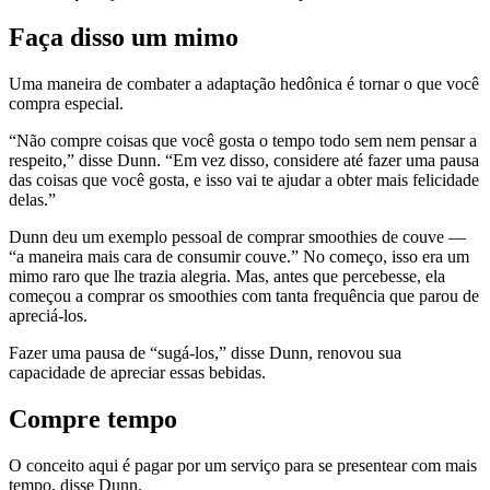
Faça disso um mimo
Uma maneira de combater a adaptação hedônica é tornar o que você
compra especial.
“Não compre coisas que você gosta o tempo todo sem nem pensar a
respeito,” disse Dunn. “Em vez disso, considere até fazer uma pausa
das coisas que você gosta, e isso vai te ajudar a obter mais felicidade
delas.”
Dunn deu um exemplo pessoal de comprar smoothies de couve —
“a maneira mais cara de consumir couve.” No começo, isso era um
mimo raro que lhe trazia alegria. Mas, antes que percebesse, ela
começou a comprar os smoothies com tanta frequência que parou de
apreciá-los.
Fazer uma pausa de “sugá-los,” disse Dunn, renovou sua
capacidade de apreciar essas bebidas.
Compre tempo
O conceito aqui é pagar por um serviço para se presentear com mais
tempo, disse Dunn.