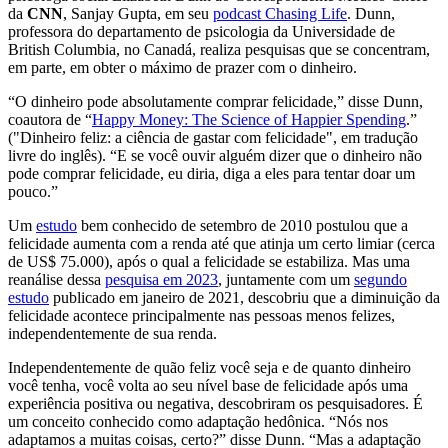
da
CNN
, Sanjay Gupta, em seu
podcast Chasing Life
. Dunn,
professora do departamento de psicologia da Universidade de
British Columbia, no Canadá, realiza pesquisas que se concentram,
em parte, em obter o máximo de prazer com o dinheiro.
“O dinheiro pode absolutamente comprar felicidade,” disse Dunn,
coautora de “
Happy Money: The Science of Happier Spending
.”
("Dinheiro feliz: a ciência de gastar com felicidade", em tradução
livre do inglês). “E se você ouvir alguém dizer que o dinheiro não
pode comprar felicidade, eu diria, diga a eles para tentar doar um
pouco.”
Um
estudo
bem conhecido de setembro de 2010 postulou que a
felicidade aumenta com a renda até que atinja um certo limiar (cerca
de US$ 75.000), após o qual a felicidade se estabiliza. Mas uma
reanálise dessa
pesquisa em 2023
, juntamente com um
segundo
estudo
publicado em janeiro de 2021, descobriu que a diminuição da
felicidade acontece principalmente nas pessoas menos felizes,
independentemente de sua renda.
Independentemente de quão feliz você seja e de quanto dinheiro
você tenha, você volta ao seu nível base de felicidade após uma
experiência positiva ou negativa, descobriram os pesquisadores. É
um conceito conhecido como adaptação hedônica. “Nós nos
adaptamos a muitas coisas, certo?” disse Dunn. “Mas a adaptação