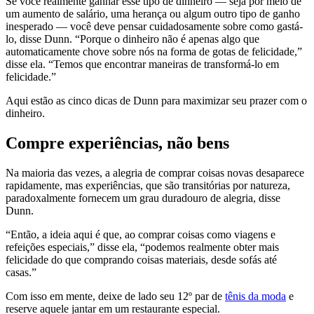
Se você realmente ganhar esse tipo de dinheiro — seja por meio de
um aumento de salário, uma herança ou algum outro tipo de ganho
inesperado — você deve pensar cuidadosamente sobre como gastá-
lo, disse Dunn. “Porque o dinheiro não é apenas algo que
automaticamente chove sobre nós na forma de gotas de felicidade,”
disse ela. “Temos que encontrar maneiras de transformá-lo em
felicidade.”
Aqui estão as cinco dicas de Dunn para maximizar seu prazer com o
dinheiro.
Compre experiências, não bens
Na maioria das vezes, a alegria de comprar coisas novas desaparece
rapidamente, mas experiências, que são transitórias por natureza,
paradoxalmente fornecem um grau duradouro de alegria, disse
Dunn.
“Então, a ideia aqui é que, ao comprar coisas como viagens e
refeições especiais,” disse ela, “podemos realmente obter mais
felicidade do que comprando coisas materiais, desde sofás até
casas.”
Com isso em mente, deixe de lado seu 12º par de
tênis da moda
e
reserve aquele jantar em um restaurante especial.