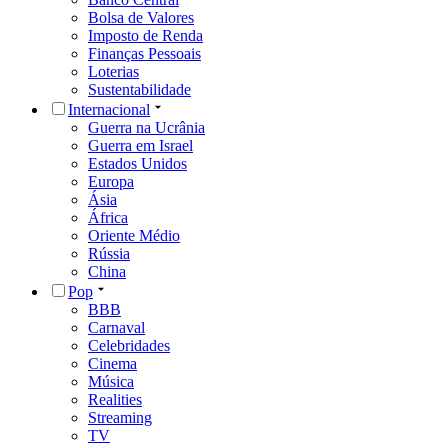
Bolsa de Valores
Imposto de Renda
Finanças Pessoais
Loterias
Sustentabilidade
Internacional
Guerra na Ucrânia
Guerra em Israel
Estados Unidos
Europa
Ásia
África
Oriente Médio
Rússia
China
Pop
BBB
Carnaval
Celebridades
Cinema
Música
Realities
Streaming
TV