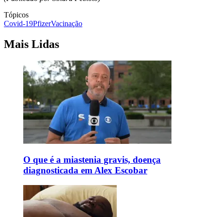
Tópicos
Covid-19
Pfizer
Vacinação
Mais Lidas
O que é a miastenia gravis, doença
diagnosticada em Alex Escobar