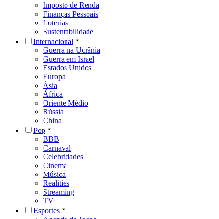
Imposto de Renda
Finanças Pessoais
Loterias
Sustentabilidade
Internacional
Guerra na Ucrânia
Guerra em Israel
Estados Unidos
Europa
Ásia
África
Oriente Médio
Rússia
China
Pop
BBB
Carnaval
Celebridades
Cinema
Música
Realities
Streaming
TV
Esportes