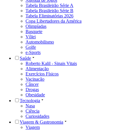
Agenda de Jogos
Tabela Brasileirão Série A
Tabela Brasileirão Série B
Tabela Eliminatórias 2026
Copa Libertadores da América
Olimpíadas
Basquete
Vôlei
Automobilismo
Golfe
e-Sports
Saúde
Roberto Kalil - Sinais Vitais
Alimentação
Exercícios Físicos
Vacinação
Câncer
Drogas
Obesidade
Tecnologia
Nasa
Ciência
Curiosidades
Viagem & Gastronomia
Viagem