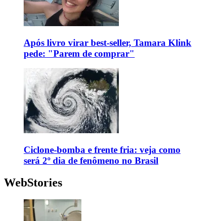
Após livro virar best-seller, Tamara Klink
pede: "Parem de comprar"
Ciclone-bomba e frente fria: veja como
será 2º dia de fenômeno no Brasil
WebStories