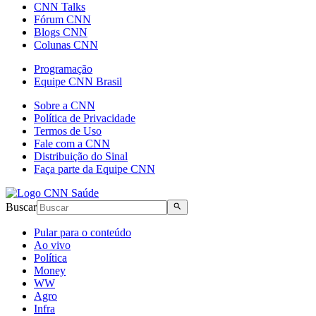
CNN Talks
Fórum CNN
Blogs CNN
Colunas CNN
Programação
Equipe CNN Brasil
Sobre a CNN
Política de Privacidade
Termos de Uso
Fale com a CNN
Distribuição do Sinal
Faça parte da Equipe CNN
Buscar
Pular para o conteúdo
Ao vivo
Política
Money
WW
Agro
Infra