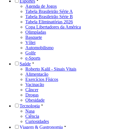
Esportes
Agenda de Jogos
Tabela Brasileirão Série A
Tabela Brasileirão Série B
Tabela Eliminatórias 2026
Copa Libertadores da América
Olimpíadas
Basquete
Vôlei
Automobilismo
Golfe
e-Sports
Saúde
Roberto Kalil - Sinais Vitais
Alimentação
Exercícios Físicos
Vacinação
Câncer
Drogas
Obesidade
Tecnologia
Nasa
Ciência
Curiosidades
Viagem & Gastronomia