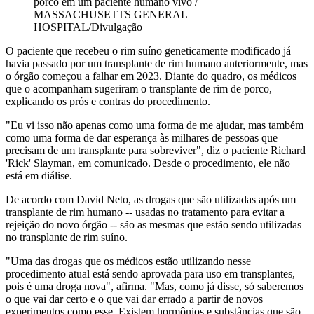
porco em um paciente humano vivo /
MASSACHUSETTS GENERAL
HOSPITAL/Divulgação
O paciente que recebeu o rim suíno geneticamente modificado já
havia passado por um transplante de rim humano anteriormente, mas
o órgão começou a falhar em 2023. Diante do quadro, os médicos
que o acompanham sugeriram o transplante de rim de porco,
explicando os prós e contras do procedimento.
"Eu vi isso não apenas como uma forma de me ajudar, mas também
como uma forma de dar esperança às milhares de pessoas que
precisam de um transplante para sobreviver", diz o paciente Richard
'Rick' Slayman, em comunicado. Desde o procedimento, ele não
está em diálise.
De acordo com David Neto, as drogas que são utilizadas após um
transplante de rim humano -- usadas no tratamento para evitar a
rejeição do novo órgão -- são as mesmas que estão sendo utilizadas
no transplante de rim suíno.
"Uma das drogas que os médicos estão utilizando nesse
procedimento atual está sendo aprovada para uso em transplantes,
pois é uma droga nova", afirma. "Mas, como já disse, só saberemos
o que vai dar certo e o que vai dar errado a partir de novos
experimentos como esse. Existem hormônios e substâncias que são