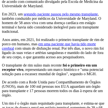
de acordo com comunicado divulgado pela Escola de Medicina da
Universidade de Maryland.
Em 2023, um
segundo paciente passou pelo mesmo transplante
,
também conduzido por médicos da Universidade de Maryland. O
homem de 58 anos viva com uma doença cardíaca em estágio
terminal e havia sido considerado inelegível para um transplante
tradicional.
Anos antes, em 2021, foi realizado o primeiro transplante de rim de
porco em humano, mas
em uma paciente que havia tido morte
cerebral
com sinais de disfunção renal. Por três dias, o novo rim foi
ligado às suas veias e artérias sanguíneas e mantido do lado de fora
de seu corpo, o que garantiu acesso aos pesquisadores.
O transplante de rim suíno mais recente
foi o primeiro em um
receptor vivo
, representando um marco histórico e "uma potencial
solução para a escassez mundial de órgãos", segundo o MGH.
De acordo com a Rede Unida para Compartilhamento de Órgãos
(UNOS), mais de 100 mil pessoas nos EUA aguardam um órgão
para transplante e 17 pessoas morrem todos os dias à espera de um
órgão.
Um rim é o órgão mais requisitado para transplante, e estima-se que
as taxas de doença renal em estágio terminal aumentem de 29 a 68