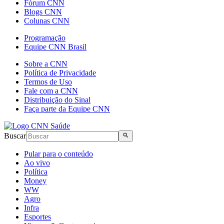
Fórum CNN
Blogs CNN
Colunas CNN
Programação
Equipe CNN Brasil
Sobre a CNN
Política de Privacidade
Termos de Uso
Fale com a CNN
Distribuição do Sinal
Faça parte da Equipe CNN
Buscar
Pular para o conteúdo
Ao vivo
Política
Money
WW
Agro
Infra
Esportes