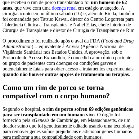
que recebeu o rim de porco transplantado foi
um homem de 62
anos
, que vive com uma
doença renal
em estágio avançado. A
cirurgia aconteceu no último sábado (16) e, além de Riella, também
foi comandada por Tatsuo Kawai, diretor do Centro Logorreta para
Tolerância Clínica a Transplantes, e Nahel Elias, chefe interino de
Cirurgia de Transplante e diretor de Cirurgia de Transplante de Rim.
O procedimento foi realizado após o aval da FDA (
Food and Drug
Administration
) -- equivalente à Anvisa (Agência Nacional de
Vigilância Sanitária) nos Estados Unidos. A aprovação, sob o
Protocolo de Acesso Expandido, é concedida a um único paciente
ou grupo de pacientes com doenças ou condições graves e
potencialmente fatais para obter acesso a tratamentos experimentais
quando não houver outras opções de tratamento ou terapias
.
Como um rim de porco se torna
compatível com o corpo humano?
Segundo o hospital,
o rim de porco sofreu 69 edições genômicas
para ser transplantado em um humano vivo
. O órgão foi
fornecido pela
eGenesis
de Cambridge, em Massachusetts, de um
doador suíno que foi geneticamente editado usando uma tecnologia
para remover genes suínos prejudiciais e adicionar genes humanos
para melhorar a sua compatibilidade com humanos.