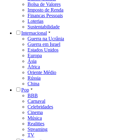
Bolsa de Valores
Imposto de Renda
Finanças Pessoais
Loterias
Sustentabilidade
Internacional
Guerra na Ucrânia
Guerra em Israel
Estados Unidos
Europa
Ásia
África
Oriente Médio
Rússia
China
Pop
BBB
Carnaval
Celebridades
Cinema
Música
Realities
Streaming
TV