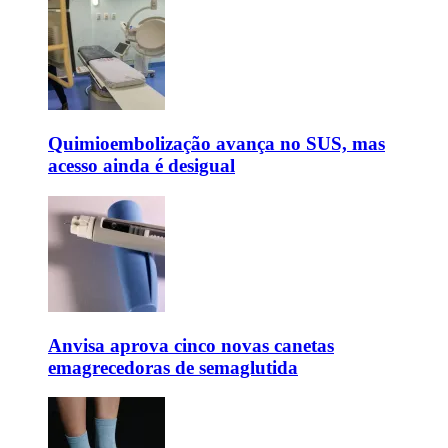
Quimioembolização avança no SUS, mas
acesso ainda é desigual
Anvisa aprova cinco novas canetas
emagrecedoras de semaglutida