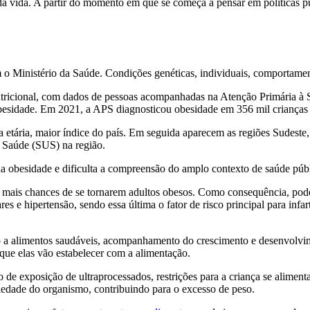
lo da vida. A partir do momento em que se começa a pensar em políticas p
m o Ministério da Saúde. Condições genéticas, individuais, comportament
Nutricional, com dados de pessoas acompanhadas na Atenção Primária à
obesidade. Em 2021, a APS diagnosticou obesidade em 356 mil crianças
xa etária, maior índice do país. Em seguida aparecem as regiões Sude
 Saúde (SUS) na região.
 da obesidade e dificulta a compreensão do amplo contexto de saúde públ
 mais chances de se tornarem adultos obesos. Como consequência, pode
res e hipertensão, sendo essa última o fator de risco principal para in
so a alimentos saudáveis, acompanhamento do crescimento e desenvolvi
 que elas vão estabelecer com a alimentação.
de exposição de ultraprocessados, restrições para a criança se alime
iedade do organismo, contribuindo para o excesso de peso.