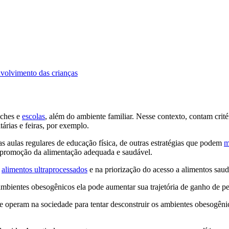
nvolvimento das crianças
eches e
escolas
, além do ambiente familiar. Nesse contexto, contam crit
árias e feiras, por exemplo.
as aulas regulares de educação física, de outras estratégias que podem
m
 a promoção da alimentação adequada e saudável.
e
alimentos ultraprocessados
e na priorização do acesso a alimentos saud
ambientes obesogênicos ela pode aumentar sua trajetória de ganho de pe
 que operam na sociedade para tentar desconstruir os ambientes obesogên