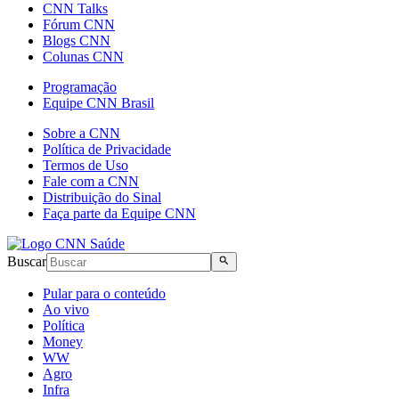
CNN Talks
Fórum CNN
Blogs CNN
Colunas CNN
Programação
Equipe CNN Brasil
Sobre a CNN
Política de Privacidade
Termos de Uso
Fale com a CNN
Distribuição do Sinal
Faça parte da Equipe CNN
Buscar
Pular para o conteúdo
Ao vivo
Política
Money
WW
Agro
Infra