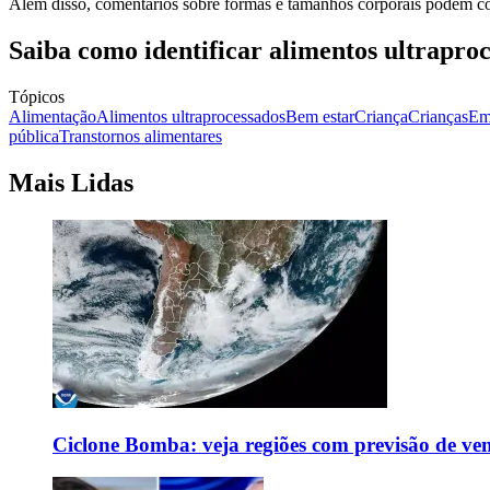
Além disso, comentários sobre formas e tamanhos corporais podem co
Saiba como identificar alimentos ultrapro
Tópicos
Alimentação
Alimentos ultraprocessados
Bem estar
Criança
Crianças
Em
pública
Transtornos alimentares
Mais Lidas
Ciclone Bomba: veja regiões com previsão de ven