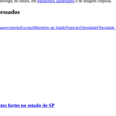
nvergir, no futuro, em
transtornos alimentares
e de imagem corporal.
cessados
agrecimento
Escolas
Ministério da Saúde
Nutrição
Obesidade
Obesidade I
tos fortes no estado de SP