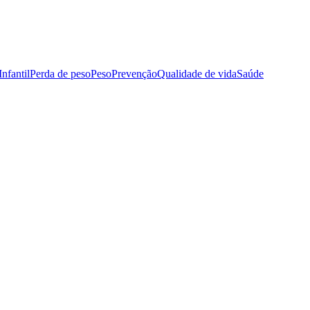
nfantil
Perda de peso
Peso
Prevenção
Qualidade de vida
Saúde