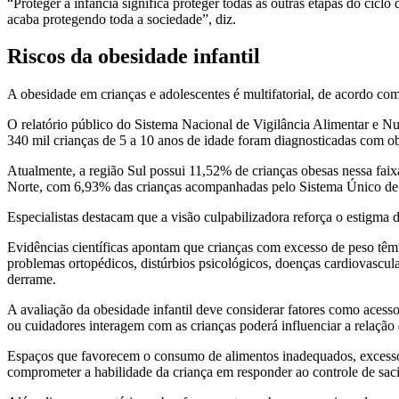
“Proteger a infância significa proteger todas as outras etapas do cic
acaba protegendo toda a sociedade”, diz.
Riscos da obesidade infantil
A obesidade em crianças e adolescentes é multifatorial, de acordo co
O relatório público do Sistema Nacional de Vigilância Alimentar e 
340 mil crianças de 5 a 10 anos de idade foram diagnosticadas com 
Atualmente, a região Sul possui 11,52% de crianças obesas nessa fai
Norte, com 6,93% das crianças acompanhadas pelo Sistema Único de
Especialistas destacam que a visão culpabilizadora reforça o estigma
Evidências científicas apontam que crianças com excesso de peso têm
problemas ortopédicos, distúrbios psicológicos, doenças cardiovascula
derrame.
A avaliação da obesidade infantil deve considerar fatores como aces
ou cuidadores interagem com as crianças poderá influenciar a relação
Espaços que favorecem o consumo de alimentos inadequados, excesso 
comprometer a habilidade da criança em responder ao controle de sac