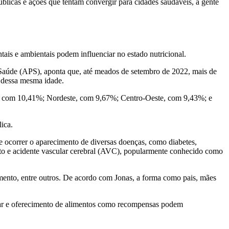
úblicas e ações que tentam convergir para cidades saudáveis, a gente
ais e ambientais podem influenciar no estado nutricional.
 Saúde (APS), aponta que, até meados de setembro de 2022, mais de
 dessa mesma idade.
ste, com 10,41%; Nordeste, com 9,67%; Centro-Oeste, com 9,43%; e
ica.
 ocorrer o aparecimento de diversas doenças, como diabetes,
farto e acidente vascular cerebral (AVC), popularmente conhecido como
mento, entre outros. De acordo com Jonas, a forma como pais, mães
ntar e oferecimento de alimentos como recompensas podem