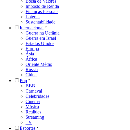
Bolsa de Valores
Imposto de Renda
Finanças Pessoais
Loterias
Sustentabilidade
Internacional
Guerra na Ucrânia
Guerra em Israel
Estados Unidos
Europa
Ásia
África
Oriente Médio
Rússia
China
Pop
BBB
Carnaval
Celebridades
Cinema
Música
Realities
Streaming
TV
Esportes