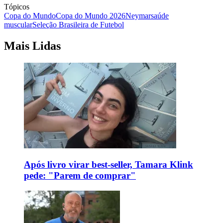
Tópicos
Copa do Mundo
Copa do Mundo 2026
Neymar
saúde
muscular
Seleção Brasileira de Futebol
Mais Lidas
Após livro virar best-seller, Tamara Klink
pede: "Parem de comprar"