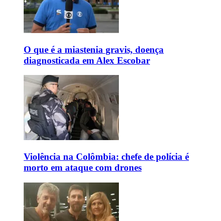
O que é a miastenia gravis, doença
diagnosticada em Alex Escobar
Violência na Colômbia: chefe de polícia é
morto em ataque com drones