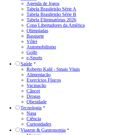
Agenda de Jogos
Tabela Brasileirão Série A
Tabela Brasileirão Série B
Tabela Eliminatórias 2026
Copa Libertadores da América
Olimpíadas
Basquete
Vôlei
Automobilismo
Golfe
e-Sports
Saúde
Roberto Kalil - Sinais Vitais
Alimentação
Exercícios Físicos
Vacinação
Câncer
Drogas
Obesidade
Tecnologia
Nasa
Ciência
Curiosidades
Viagem & Gastronomia