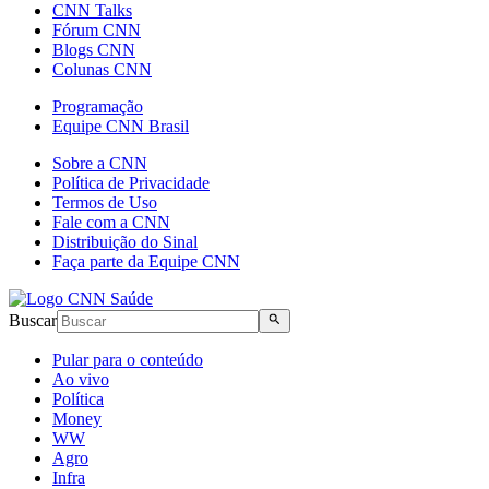
CNN Talks
Fórum CNN
Blogs CNN
Colunas CNN
Programação
Equipe CNN Brasil
Sobre a CNN
Política de Privacidade
Termos de Uso
Fale com a CNN
Distribuição do Sinal
Faça parte da Equipe CNN
Buscar
Pular para o conteúdo
Ao vivo
Política
Money
WW
Agro
Infra