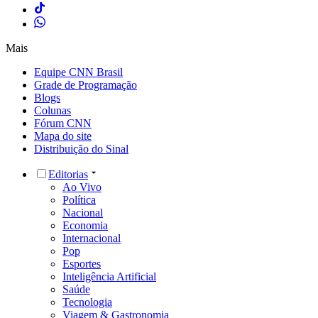
Mais
Equipe CNN Brasil
Grade de Programação
Blogs
Colunas
Fórum CNN
Mapa do site
Distribuição do Sinal
Editorias
Ao Vivo
Política
Nacional
Economia
Internacional
Pop
Esportes
Inteligência Artificial
Saúde
Tecnologia
Viagem & Gastronomia