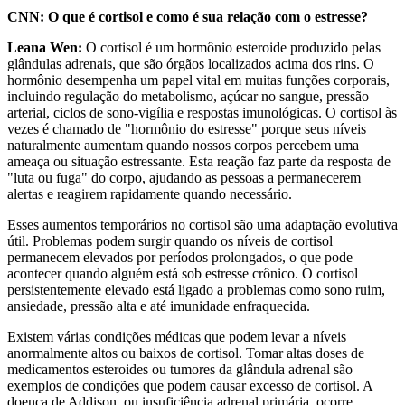
CNN: O que é cortisol e como é sua relação com o estresse?
Leana Wen:
O cortisol é um hormônio esteroide produzido pelas
glândulas adrenais, que são órgãos localizados acima dos rins. O
hormônio desempenha um papel vital em muitas funções corporais,
incluindo regulação do metabolismo, açúcar no sangue, pressão
arterial, ciclos de sono-vigília e respostas imunológicas. O cortisol às
vezes é chamado de "hormônio do estresse" porque seus níveis
naturalmente aumentam quando nossos corpos percebem uma
ameaça ou situação estressante. Esta reação faz parte da resposta de
"luta ou fuga" do corpo, ajudando as pessoas a permanecerem
alertas e reagirem rapidamente quando necessário.
Esses aumentos temporários no cortisol são uma adaptação evolutiva
útil. Problemas podem surgir quando os níveis de cortisol
permanecem elevados por períodos prolongados, o que pode
acontecer quando alguém está sob estresse crônico. O cortisol
persistentemente elevado está ligado a problemas como sono ruim,
ansiedade, pressão alta e até imunidade enfraquecida.
Existem várias condições médicas que podem levar a níveis
anormalmente altos ou baixos de cortisol. Tomar altas doses de
medicamentos esteroides ou tumores da glândula adrenal são
exemplos de condições que podem causar excesso de cortisol. A
doença de Addison, ou insuficiência adrenal primária, ocorre