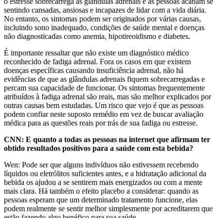
o estresse sobrecarrega as glândulas adrenais e as pessoas acabam se
sentindo cansadas, ansiosas e incapazes de lidar com a vida diária.
No entanto, os sintomas podem ser originados por várias causas,
incluindo sono inadequado, condições de saúde mental e doenças
não diagnosticadas como anemia, hipotireoidismo e diabetes.
É importante ressaltar que não existe um diagnóstico médico
reconhecido de fadiga adrenal. Fora os casos em que existem
doenças específicas causando insuficiência adrenal, não há
evidências de que as glândulas adrenais fiquem sobrecarregadas e
percam sua capacidade de funcionar. Os sintomas frequentemente
atribuídos à fadiga adrenal são reais, mas são melhor explicados por
outras causas bem estudadas. Um risco que vejo é que as pessoas
podem confiar neste suposto remédio em vez de buscar avaliação
médica para as questões reais por trás de sua fadiga ou estresse.
CNN: E quanto a todas as pessoas na internet que afirmam ter
obtido resultados positivos para a saúde com esta bebida?
Wen: Pode ser que alguns indivíduos não estivessem recebendo
líquidos ou eletrólitos suficientes antes, e a hidratação adicional da
bebida os ajudou a se sentirem mais energizados ou com a mente
mais clara. Há também o efeito placebo a considerar: quando as
pessoas esperam que um determinado tratamento funcione, elas
podem realmente se sentir melhor simplesmente por acreditarem que
estão fazendo algo benéfico para sua saúde.