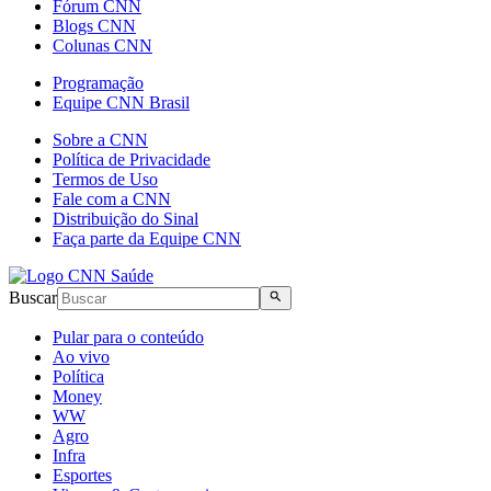
Fórum CNN
Blogs CNN
Colunas CNN
Programação
Equipe CNN Brasil
Sobre a CNN
Política de Privacidade
Termos de Uso
Fale com a CNN
Distribuição do Sinal
Faça parte da Equipe CNN
Buscar
Pular para o conteúdo
Ao vivo
Política
Money
WW
Agro
Infra
Esportes