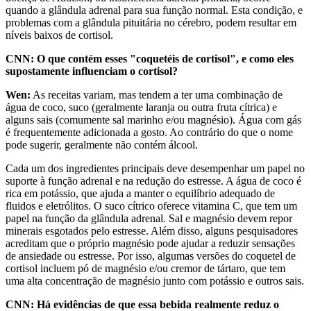
quando a glândula adrenal para sua função normal. Esta condição, e
problemas com a glândula pituitária no cérebro, podem resultar em
níveis baixos de cortisol.
CNN: O que contém esses "coquetéis de cortisol", e como eles
supostamente influenciam o cortisol?
Wen:
As receitas variam, mas tendem a ter uma combinação de
água de coco, suco (geralmente laranja ou outra fruta cítrica) e
alguns sais (comumente sal marinho e/ou magnésio). Água com gás
é frequentemente adicionada a gosto. Ao contrário do que o nome
pode sugerir, geralmente não contém álcool.
Cada um dos ingredientes principais deve desempenhar um papel no
suporte à função adrenal e na redução do estresse. A água de coco é
rica em potássio, que ajuda a manter o equilíbrio adequado de
fluidos e eletrólitos. O suco cítrico oferece vitamina C, que tem um
papel na função da glândula adrenal. Sal e magnésio devem repor
minerais esgotados pelo estresse. Além disso, alguns pesquisadores
acreditam que o próprio magnésio pode ajudar a reduzir sensações
de ansiedade ou estresse. Por isso, algumas versões do coquetel de
cortisol incluem pó de magnésio e/ou cremor de tártaro, que tem
uma alta concentração de magnésio junto com potássio e outros sais.
CNN: Há evidências de que essa bebida realmente reduz o