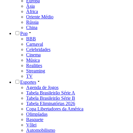
Europa
Ásia
África
Oriente Médio
Rússia
China
Pop
BBB
Carnaval
Celebridades
Cinema
Música
Realities
Streaming
TV
Esportes
Agenda de Jogos
Tabela Brasileirão Série A
Tabela Brasileirão Série B
Tabela Eliminatórias 2026
Copa Libertadores da América
Olimpíadas
Basquete
Vôlei
Automobilismo