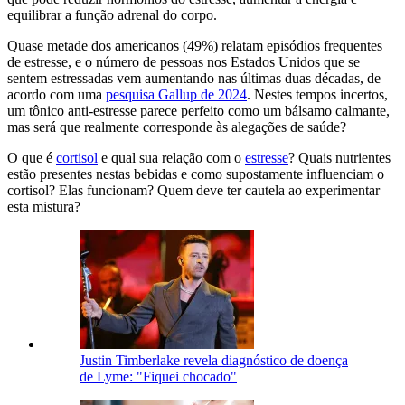
equilibrar a função adrenal do corpo.
Quase metade dos americanos (49%) relatam episódios frequentes
de estresse, e o número de pessoas nos Estados Unidos que se
sentem estressadas vem aumentando nas últimas duas décadas, de
acordo com uma
pesquisa Gallup de 2024
. Nestes tempos incertos,
um tônico anti-estresse parece perfeito como um bálsamo calmante,
mas será que realmente corresponde às alegações de saúde?
O que é
cortisol
e qual sua relação com o
estresse
? Quais nutrientes
estão presentes nestas bebidas e como supostamente influenciam o
cortisol? Elas funcionam? Quem deve ter cautela ao experimentar
esta mistura?
Justin Timberlake revela diagnóstico de doença
de Lyme: "Fiquei chocado"