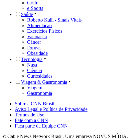
Golfe
e-Sports
Saúde
Roberto Kalil - Sinais Vitais
Alimentação
Exercícios Físicos
Vacinação
Câncer
Drogas
Obesidade
Tecnologia
Nasa
Ciência
Curiosidades
Viagem & Gastronomia
Viagem
Gastronomia
Sobre a CNN Brasil
Aviso Legal e Política de Privacidade
Termos de Uso
Fale com a CNN
Faça parte da Equipe CNN
© Cable News Network Brasil. Uma empresa NOVUS MÍDIA.