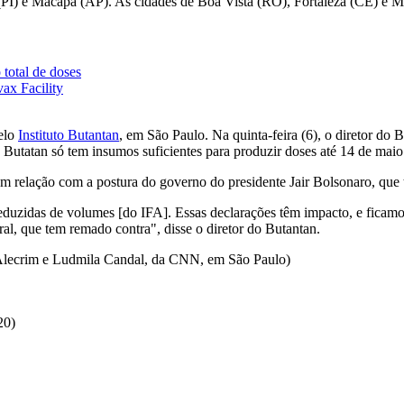
I) e Macapá (AP). As cidades de Boa Vista (RO), Fortaleza (CE) e 
 total de doses
ax Facility
pelo
Instituto Butantan
, em São Paulo. Na quinta-feira (6), o diretor do 
 Butatan só tem insumos suficientes para produzir doses até 14 de mai
elação com a postura do governo do presidente Jair Bolsonaro, que tece 
eduzidas de volumes [do IFA]. Essas declarações têm impacto, e ficamos
eral, que tem remado contra", disse o diretor do Butantan.
 Alecrim e Ludmila Candal, da CNN, em São Paulo)
20)