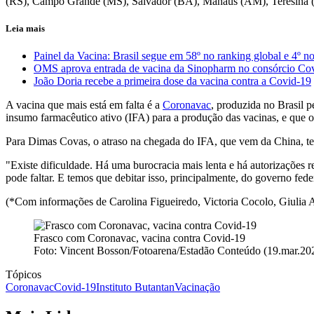
(RS), Campo Grande (MS), Salvador (BA), Manaus (AM), Teresina (P
Leia mais
Painel da Vacina: Brasil segue em 58º no ranking global e 4º no
OMS aprova entrada de vacina da Sinopharm no consórcio Cov
João Doria recebe a primeira dose da vacina contra a Covid-19
A vacina que mais está em falta é a
Coronavac
, produzida no Brasil 
insumo farmacêutico ativo (IFA) para a produção das vacinas, e que o
Para Dimas Covas, o atraso na chegada do IFA, que vem da China, tem r
"Existe dificuldade. Há uma burocracia mais lenta e há autorizações r
pode faltar. E temos que debitar isso, principalmente, do governo fed
(*Com informações de Carolina Figueiredo, Victoria Cocolo, Giulia
Frasco com Coronavac, vacina contra Covid-19
Foto: Vincent Bosson/Fotoarena/Estadão Conteúdo (19.mar.20
Tópicos
Coronavac
Covid-19
Instituto Butantan
Vacinação