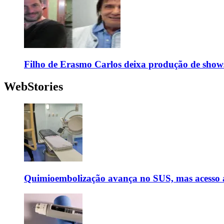
Filho de Erasmo Carlos deixa produção de show
WebStories
Quimioembolização avança no SUS, mas acesso a