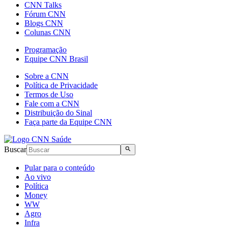
CNN Talks
Fórum CNN
Blogs CNN
Colunas CNN
Programação
Equipe CNN Brasil
Sobre a CNN
Política de Privacidade
Termos de Uso
Fale com a CNN
Distribuição do Sinal
Faça parte da Equipe CNN
Buscar
Pular para o conteúdo
Ao vivo
Política
Money
WW
Agro
Infra