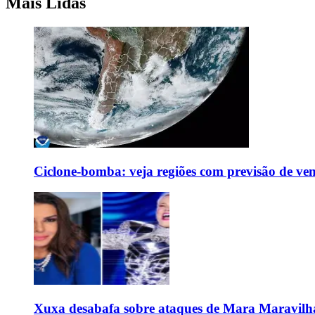
Mais Lidas
Ciclone-bomba: veja regiões com previsão de ven
Xuxa desabafa sobre ataques de Mara Maravilh