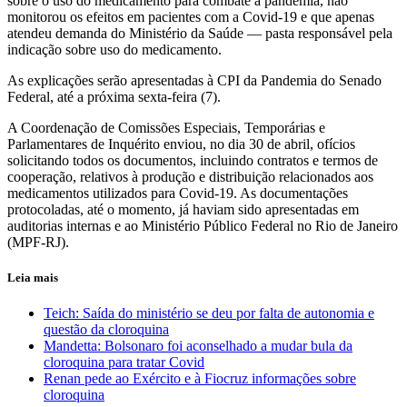
sobre o uso do medicamento para combate à pandemia, não
monitorou os efeitos em pacientes com a Covid-19 e que apenas
atendeu demanda do Ministério da Saúde — pasta responsável pela
indicação sobre uso do medicamento.
As explicações serão apresentadas à CPI da Pandemia do Senado
Federal, até a próxima sexta-feira (7).
A Coordenação de Comissões Especiais, Temporárias e
Parlamentares de Inquérito enviou, no dia 30 de abril, ofícios
solicitando todos os documentos, incluindo contratos e termos de
cooperação, relativos à produção e distribuição relacionados aos
medicamentos utilizados para Covid-19. As documentações
protocoladas, até o momento, já haviam sido apresentadas em
auditorias internas e ao Ministério Público Federal no Rio de Janeiro
(MPF-RJ).
Leia mais
Teich: Saída do ministério se deu por falta de autonomia e
questão da cloroquina
Mandetta: Bolsonaro foi aconselhado a mudar bula da
cloroquina para tratar Covid
Renan pede ao Exército e à Fiocruz informações sobre
cloroquina