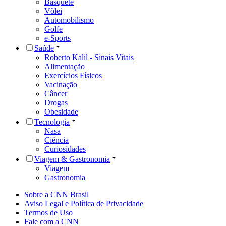
Basquete
Vôlei
Automobilismo
Golfe
e-Sports
Saúde
Roberto Kalil - Sinais Vitais
Alimentação
Exercícios Físicos
Vacinação
Câncer
Drogas
Obesidade
Tecnologia
Nasa
Ciência
Curiosidades
Viagem & Gastronomia
Viagem
Gastronomia
Sobre a CNN Brasil
Aviso Legal e Política de Privacidade
Termos de Uso
Fale com a CNN