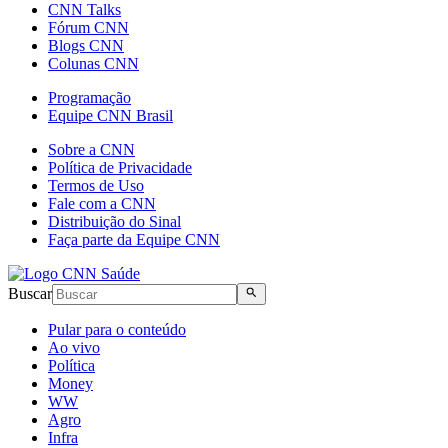
CNN Talks
Fórum CNN
Blogs CNN
Colunas CNN
Programação
Equipe CNN Brasil
Sobre a CNN
Política de Privacidade
Termos de Uso
Fale com a CNN
Distribuição do Sinal
Faça parte da Equipe CNN
Buscar
Pular para o conteúdo
Ao vivo
Política
Money
WW
Agro
Infra