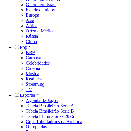
Guerra em Israel
Estados Unidos
Europa
Ásia
África
Oriente Médio
Rússia
China
Pop
BBB
Carnaval
Celebridades
Cinema
Música
Realities
Streaming
TV
Esportes
Agenda de Jogos
Tabela Brasileirão Série A
Tabela Brasileirão Série B
Tabela Eliminatórias 2026
Copa Libertadores da América
Olimpíadas