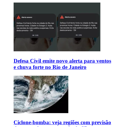
Defesa Civil emite novo alerta para ventos
e chuva forte no Rio de Janeiro
Ciclone-bomba: veja regiões com previsão