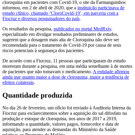
cloroquina em pacientes com Covid-19, o site da Farmanguinhos
informou, em 2 de abril de 2020, que a
instituição participava de
estudo clínico, chamado ‘CloroCovid-19’, em parceria com a
Fiocruz e diversos pesquisadores do país
.
Os resultados da pesquisa,
publicados no portal MedRxiv,
especializado em divulgar resultados preliminares de estudos,
sugerem que a dosagem mais alta de Cloroquina não deve ser
recomendada para o tratamento de Covid-19 por causa de seus
riscos potenciais à segurança dos pacientes.
De acordo com a Fiocruz, 11 pessoas que participaram do estudo
morreram durante a pesquisa, em uma média semelhante à de mortes
de pacientes que não tomavam o medicamento.
A entidade afirmou
ainda que quanto maior a dose de cloroquina, maior a tendência de
efeitos colaterais
.
Quantidade produzida
No dia 26 de fevereiro, um ofício foi enviado à Auditoria Interna da
Fiocruz para esclarecimentos sobre a aquisição do sal difosfato na
produção e estoque de cloroquina, nos anos de 2017 a 2019,
informando a quantidade, valores pagos, fornecedor e data de
aquisição, para atender as demandas do Ministério da Saúde
relativas ao Programa de Malária.