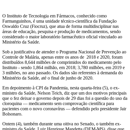
O Instituto de Tecnologia em Fármacos, conhecido como
Farmanguinhos, é uma unidade técnico-científica da Fundação
Oswaldo Cruz (Fiocruz), que atua de forma multidisciplinar nas
áreas de educação, pesquisa e produção de medicamentos, sendo
considerado o maior laboratório farmacêutico oficial vinculado ao
Ministério da Saúde.
Sob a justificativa de atender o Programa Nacional de Prevenção ao
Controle de Malária, apenas entre os anos de 2018 e 2020, foram
distribuídos 8,644 milhões de comprimidos do medicamento pelo
Instituto - sendo 1,864 milhão, em 2018; 3,780 milhões, em 2019 e
3 milhões, no ano passado. Os dados são referentes à demanda do
Ministério da Saúde, até o final de junho de 2020.
Em depoimento à CPI da Pandemia, nesta quarta-feira (5), o ex-
ministro da Saúde, Nelson Teich, diz que um dos motivos principais
que o fez deixar o governo depois de 29 dias foi a questão do uso da
cloroquina — medicamento sem comprovação científica para
pacientes com o novo coronavírus — defendido pelo presidente Jair
Bolsonaro.
Ontem (4), também durante uma oitiva no Senado, o também ex-
ministro da Saúde, Luiz Henrique Mandetta (DEM-MS), disse que