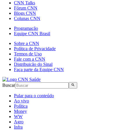
CNN Talks
Fórum CNN
Blogs CNN
Colunas CNN
Programação
Equipe CNN Brasil
Sobre a CNN
Política de Privacidade
Termos de Uso
Fale com a CNN
Distribuição do Sinal
Faça parte da Equipe CNN
Buscar
Pular para o conteúdo
Ao vivo
Política
Money
WW
Agro
Infra