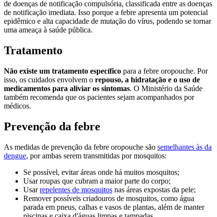
de doenças de notificação compulsória, classificada entre as doenças
de notificação imediata. Isso porque a febre apresenta um potencial
epidêmico e alta capacidade de mutação do vírus, podendo se tornar
uma ameaça à saúde pública.
Tratamento
Não existe um tratamento específico
para a febre oropouche. Por
isso, os cuidados envolvem o
repouso, a hidratação e o uso de
medicamentos para aliviar os sintomas
. O Ministério da Saúde
também recomenda que os pacientes sejam acompanhados por
médicos.
Prevenção da febre
As medidas de prevenção da febre oropouche são
semelhantes às da
dengue
, por ambas serem transmitidas por mosquitos:
Se possível, evitar áreas onde há muitos mosquitos;
Usar roupas que cubram a maior parte do corpo;
Usar
repelentes de mosquitos
nas áreas expostas da pele;
Remover possíveis criadouros de mosquitos, como água
parada em pneus, calhas e vasos de plantas, além de manter
piscinas e caixa d'águas limpas e tampadas.