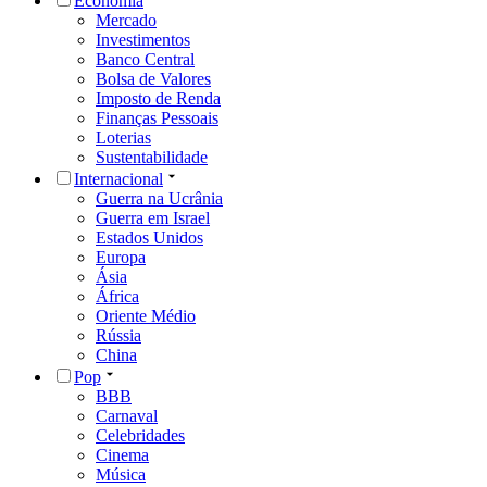
Economia
Mercado
Investimentos
Banco Central
Bolsa de Valores
Imposto de Renda
Finanças Pessoais
Loterias
Sustentabilidade
Internacional
Guerra na Ucrânia
Guerra em Israel
Estados Unidos
Europa
Ásia
África
Oriente Médio
Rússia
China
Pop
BBB
Carnaval
Celebridades
Cinema
Música