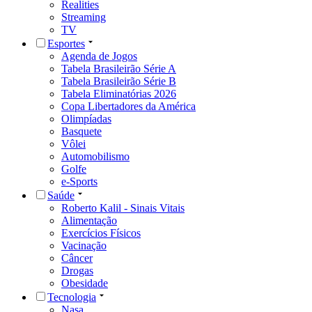
Realities
Streaming
TV
Esportes
Agenda de Jogos
Tabela Brasileirão Série A
Tabela Brasileirão Série B
Tabela Eliminatórias 2026
Copa Libertadores da América
Olimpíadas
Basquete
Vôlei
Automobilismo
Golfe
e-Sports
Saúde
Roberto Kalil - Sinais Vitais
Alimentação
Exercícios Físicos
Vacinação
Câncer
Drogas
Obesidade
Tecnologia
Nasa