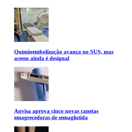
Quimioembolização avança no SUS, mas
acesso ainda é desigual
Anvisa aprova cinco novas canetas
emagrecedoras de semaglutida