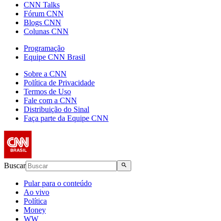
CNN Talks
Fórum CNN
Blogs CNN
Colunas CNN
Programação
Equipe CNN Brasil
Sobre a CNN
Política de Privacidade
Termos de Uso
Fale com a CNN
Distribuição do Sinal
Faça parte da Equipe CNN
Buscar
Pular para o conteúdo
Ao vivo
Política
Money
WW