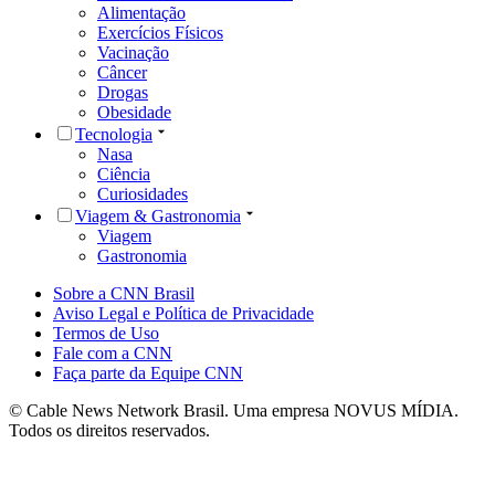
Alimentação
Exercícios Físicos
Vacinação
Câncer
Drogas
Obesidade
Tecnologia
Nasa
Ciência
Curiosidades
Viagem & Gastronomia
Viagem
Gastronomia
Sobre a CNN Brasil
Aviso Legal e Política de Privacidade
Termos de Uso
Fale com a CNN
Faça parte da Equipe CNN
© Cable News Network Brasil. Uma empresa NOVUS MÍDIA.
Todos os direitos reservados.