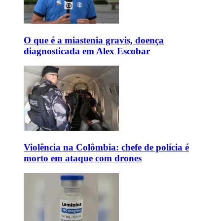
O que é a miastenia gravis, doença
diagnosticada em Alex Escobar
Violência na Colômbia: chefe de polícia é
morto em ataque com drones