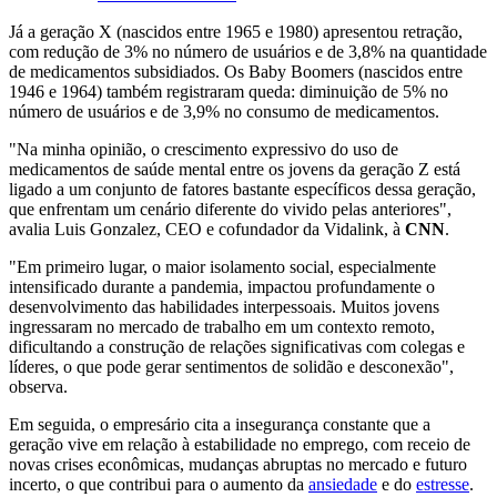
Já a geração X (nascidos entre 1965 e 1980) apresentou retração,
com redução de 3% no número de usuários e de 3,8% na quantidade
de medicamentos subsidiados. Os Baby Boomers (nascidos entre
1946 e 1964) também registraram queda: diminuição de 5% no
número de usuários e de 3,9% no consumo de medicamentos.
"Na minha opinião, o crescimento expressivo do uso de
medicamentos de saúde mental entre os jovens da geração Z está
ligado a um conjunto de fatores bastante específicos dessa geração,
que enfrentam um cenário diferente do vivido pelas anteriores",
avalia Luis Gonzalez, CEO e cofundador da Vidalink, à
CNN
.
"Em primeiro lugar, o maior isolamento social, especialmente
intensificado durante a pandemia, impactou profundamente o
desenvolvimento das habilidades interpessoais. Muitos jovens
ingressaram no mercado de trabalho em um contexto remoto,
dificultando a construção de relações significativas com colegas e
líderes, o que pode gerar sentimentos de solidão e desconexão",
observa.
Em seguida, o empresário cita a insegurança constante que a
geração vive em relação à estabilidade no emprego, com receio de
novas crises econômicas, mudanças abruptas no mercado e futuro
incerto, o que contribui para o aumento da
ansiedade
e do
estresse
.