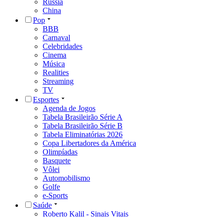
Rússia
China
Pop
BBB
Carnaval
Celebridades
Cinema
Música
Realities
Streaming
TV
Esportes
Agenda de Jogos
Tabela Brasileirão Série A
Tabela Brasileirão Série B
Tabela Eliminatórias 2026
Copa Libertadores da América
Olimpíadas
Basquete
Vôlei
Automobilismo
Golfe
e-Sports
Saúde
Roberto Kalil - Sinais Vitais