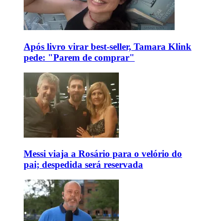
Após livro virar best-seller, Tamara Klink
pede: "Parem de comprar"
Messi viaja a Rosário para o velório do
pai; despedida será reservada