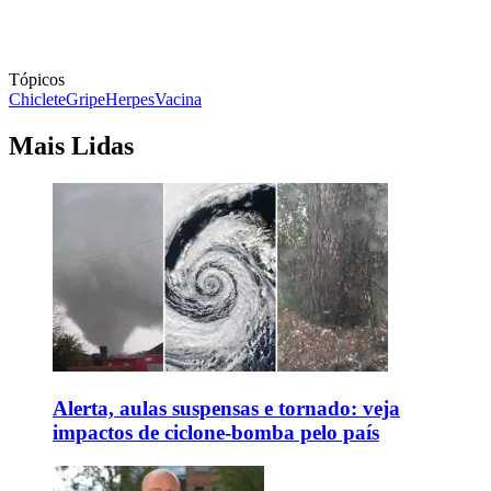
Tópicos
Chiclete
Gripe
Herpes
Vacina
Mais Lidas
Alerta, aulas suspensas e tornado: veja
impactos de ciclone-bomba pelo país