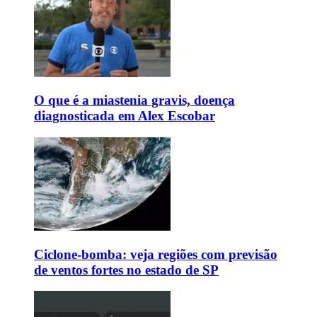
O que é a miastenia gravis, doença
diagnosticada em Alex Escobar
Ciclone-bomba: veja regiões com previsão
de ventos fortes no estado de SP