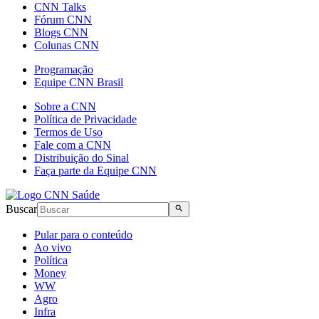
CNN Talks
Fórum CNN
Blogs CNN
Colunas CNN
Programação
Equipe CNN Brasil
Sobre a CNN
Política de Privacidade
Termos de Uso
Fale com a CNN
Distribuição do Sinal
Faça parte da Equipe CNN
Buscar
Pular para o conteúdo
Ao vivo
Política
Money
WW
Agro
Infra