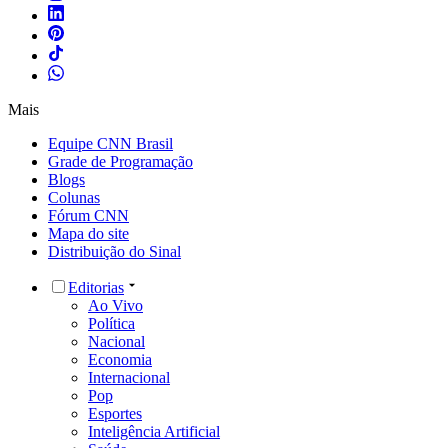
Mais
Equipe CNN Brasil
Grade de Programação
Blogs
Colunas
Fórum CNN
Mapa do site
Distribuição do Sinal
Editorias
Ao Vivo
Política
Nacional
Economia
Internacional
Pop
Esportes
Inteligência Artificial