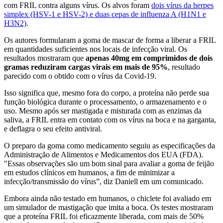
com FRIL contra alguns vírus. Os alvos foram
dois vírus da herpes
simplex (HSV-1 e HSV-2) e duas cepas de influenza A (H1N1 e
H3N2)
.
Os autores formularam a goma de mascar de forma a liberar a FRIL
em quantidades suficientes nos locais de infecção viral. Os
resultados mostraram que
apenas 40mg em comprimidos de dois
gramas reduziram cargas virais em mais de 95%
, resultado
parecido com o obtido com o vírus da Covid-19.
Isso significa que, mesmo fora do corpo, a proteína não perde sua
função biológica durante o processamento, o armazenamento e o
uso. Mesmo após ser mastigada e misturada com as enzimas da
saliva, a FRIL entra em contato com os vírus na boca e na garganta,
e deflagra o seu efeito antiviral.
O preparo da goma como medicamento seguiu as especificações da
Administração de Alimentos e Medicamentos dos EUA (FDA).
"Essas observações são um bom sinal para avaliar a goma de feijão
em estudos clínicos em humanos, a fim de minimizar a
infecção/transmissão do vírus”, diz Daniell em um comunicado.
Embora ainda não testado em humanos, o chiclete foi avaliado em
um simulador de mastigação que imita a boca. Os testes mostraram
que a proteína FRIL foi eficazmente liberada, com mais de 50%