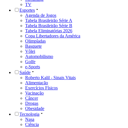
TV
Esportes
Agenda de Jogos
Tabela Brasileirão Série A
Tabela Brasileirão Série B
Tabela Eliminatórias 2026
Copa Libertadores da América
Olimpíadas
Basquete
Vôlei
Automobilismo
Golfe
e-Sports
Saúde
Roberto Kalil - Sinais Vitais
Alimentação
Exercícios Físicos
Vacinação
Câncer
Drogas
Obesidade
Tecnologia
Nasa
Ciência