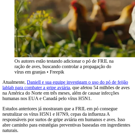
Os autores estão testando adicionar o pó de FRIL na
ração de aves, buscando controlar a propagação do
vírus em granjas • Freepik
Atualmente,
Daniell e sua equipe investigam o uso do pó de feijão
lablab para combater a gripe aviária
, que afetou 54 milhões de aves
na América do Norte em três meses, além de causar infecções
humanas nos EUA e Canadá pelo vírus H5N1.
Estudos anteriores já mostraram que a FRIL em pó consegue
neutralizar os vírus H5N1 e H7N9, cepas da influenza A
responsáveis por surtos de gripe aviária em humanos e aves. Isso
abre caminho para estratégias preventivas baseadas em ingredientes
naturais.