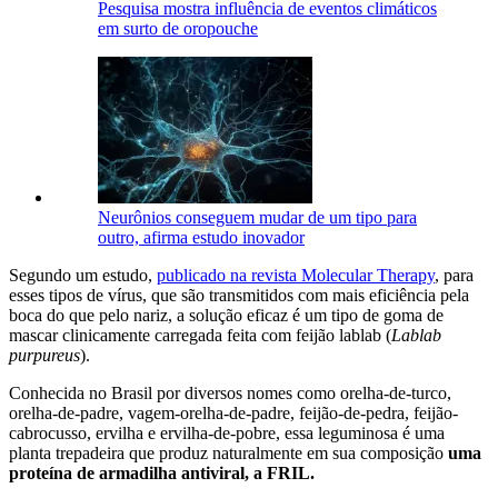
Pesquisa mostra influência de eventos climáticos
em surto de oropouche
Neurônios conseguem mudar de um tipo para
outro, afirma estudo inovador
Segundo um estudo,
publicado na revista Molecular Therapy
, para
esses tipos de vírus, que são transmitidos com mais eficiência pela
boca do que pelo nariz, a solução eficaz é um tipo de goma de
mascar clinicamente carregada feita com feijão lablab (
Lablab
purpureus
).
Conhecida no Brasil por diversos nomes como orelha-de-turco,
orelha-de-padre, vagem-orelha-de-padre, feijão-de-pedra, feijão-
cabrocusso, ervilha e ervilha-de-pobre, essa leguminosa é uma
planta trepadeira que produz naturalmente em sua composição
uma
proteína de armadilha antiviral, a FRIL.