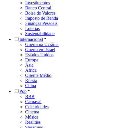
Investimentos
Banco Central
Bolsa de Valores
Imposto de Renda
Finanças Pessoais
Loterias
Sustentabilidade
Internacional
Guerra na Ucrânia
Guerra em Israel
Estados Unidos
Europa
Ásia
África
Oriente Médio
Rússia
China
Pop
BBB
Carnaval
Celebridades
Cinema
Música
Realities
Streaming