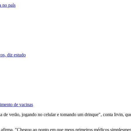
a no país
cos, diz estudo
vimento de vacinas
 de verão, jogando no celular e tomando um drinque", conta Irvin, que
, afirma. "Chegou ao ponto em que meus primeiros médicos simplesmen