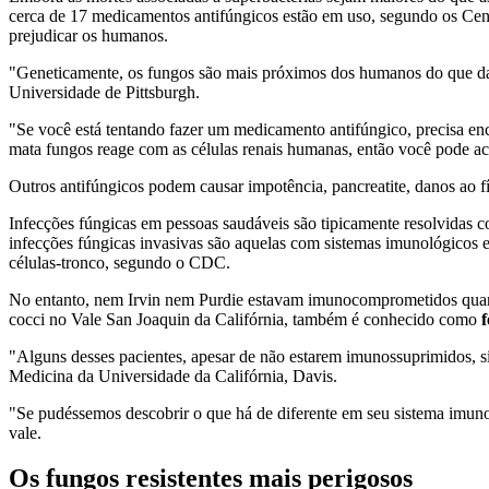
cerca de 17 medicamentos antifúngicos estão em uso, segundo os C
prejudicar os humanos.
"Geneticamente, os fungos são mais próximos dos humanos do que das 
Universidade de Pittsburgh.
"Se você está tentando fazer um medicamento antifúngico, precisa e
mata fungos reage com as células renais humanas, então você pode aca
Outros antifúngicos podem causar impotência, pancreatite, danos ao fí
Infecções fúngicas em pessoas saudáveis são tipicamente resolvidas c
infecções fúngicas invasivas são aquelas com sistemas imunológicos e
células-tronco, segundo o CDC.
No entanto, nem Irvin nem Purdie estavam imunocomprometidos qua
cocci no Vale San Joaquin da Califórnia, também é conhecido como
f
"Alguns desses pacientes, apesar de não estarem imunossuprimidos,
Medicina da Universidade da Califórnia, Davis.
"Se pudéssemos descobrir o que há de diferente em seu sistema imuno
vale.
Os fungos resistentes mais perigosos