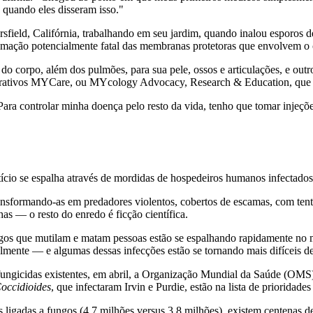
quando eles disseram isso."
sfield, Califórnia, trabalhando em seu jardim, quando inalou esporos 
amação potencialmente fatal das membranas protetoras que envolvem o 
do corpo, além dos pulmões, para sua pele, ossos e articulações, e out
crativos MYCare, ou MYcology Advocacy, Research & Education, que e
ara controlar minha doença pelo resto da vida, tenho que tomar injeçõ
tício se espalha através de mordidas de hospedeiros humanos infectados
ransformando-as em predadores violentos, cobertos de escamas, com te
as — o resto do enredo é ficção científica.
ungos que mutilam e matam pessoas estão se espalhando rapidamente no 
lmente — e algumas dessas infecções estão se tornando mais difíceis de 
ngicidas existentes, em abril, a Organização Mundial da Saúde (OMS) l
occidioides
, que infectaram Irvin e Purdie, estão na lista de prioridad
ligadas a fungos (4,7 milhões versus 3,8 milhões), existem centenas de a