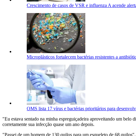
Crescimento de casos de VSR e influenza A acende alert
Microplásticos fortalecem bactérias resistentes a antibióti
OMS lista 17 vírus e bactérias prioritários para desenvol
"Eu estava sentado na minha espreguiçadeira aproveitando um belo dia
corretamente sua infecção quase um ano depois.
"Passei de um homem de 130 quilos para um esqueleto de 68 quilos"