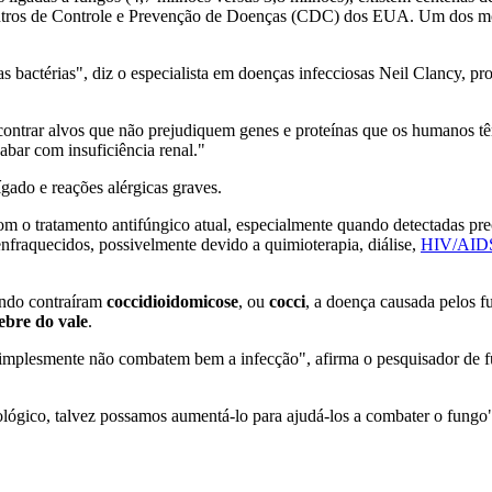
entros de Controle e Prevenção de Doenças (CDC) dos EUA. Um dos mo
bactérias", diz o especialista em doenças infecciosas Neil Clancy, pro
ncontrar alvos que não prejudiquem genes e proteínas que os humanos
bar com insuficiência renal."
gado e reações alérgicas graves.
om o tratamento antifúngico atual, especialmente quando detectadas pre
nfraquecidos, possivelmente devido a quimioterapia, diálise,
HIV/AID
ndo contraíram
coccidioidomicose
, ou
cocci
, a doença causada pelos f
ebre do vale
.
 simplesmente não combatem bem a infecção", afirma o pesquisador de
lógico, talvez possamos aumentá-lo para ajudá-los a combater o fungo"