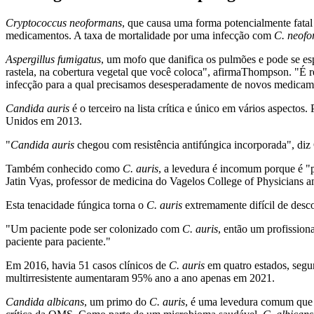
Cryptococcus neoformans
, que causa uma forma potencialmente fatal
medicamentos. A taxa de mortalidade por uma infecção com
C. neof
Aspergillus fumigatus
, um mofo que danifica os pulmões e pode se esp
rastela, na cobertura vegetal que você coloca", afirmaThompson. "É 
infecção para a qual precisamos desesperadamente de novos medicam
Candida auris
é o terceiro na lista crítica e único em vários aspectos
Unidos em 2013.
"
Candida auris
chegou com resistência antifúngica incorporada", diz 
Também conhecido como
C. auris
, a levedura é incomum porque é "p
Jatin Vyas, professor de medicina do Vagelos College of Physician
Esta tenacidade fúngica torna o
C. auris
extremamente difícil de desc
"Um paciente pode ser colonizado com
C. auris
, então um profission
paciente para paciente."
Em 2016, havia 51 casos clínicos de
C. auris
em quatro estados, segu
multirresistente aumentaram 95% ano a ano apenas em 2021.
Candida albicans
, um primo do
C. auris
, é uma levedura comum que v