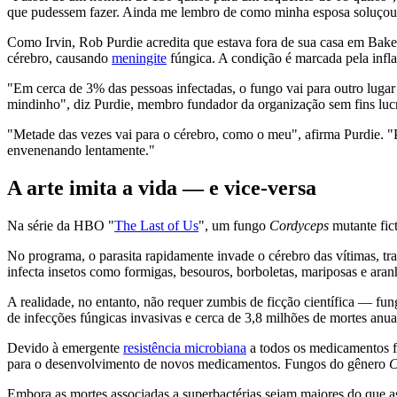
que pudessem fazer. Ainda me lembro de como minha esposa soluçou 
Como Irvin, Rob Purdie acredita que estava fora de sua casa em Baker
cérebro, causando
meningite
fúngica. A condição é marcada pela infl
"Em cerca de 3% das pessoas infectadas, o fungo vai para outro lugar 
mindinho", diz Purdie, membro fundador da organização sem fins lu
"Metade das vezes vai para o cérebro, como o meu", afirma Purdie. "P
envenenando lentamente."
A arte imita a vida — e vice-versa
Na série da HBO "
The Last of Us
", um fungo
Cordyceps
mutante fic
No programa, o parasita rapidamente invade o cérebro das vítimas, t
infecta insetos como formigas, besouros, borboletas, mariposas e aranh
A realidade, no entanto, não requer zumbis de ficção científica — f
de infecções fúngicas invasivas e cerca de 3,8 milhões de mortes anua
Devido à emergente
resistência microbiana
a todos os medicamentos fu
para o desenvolvimento de novos medicamentos. Fungos do gênero
C
Embora as mortes associadas a superbactérias sejam maiores do que as 