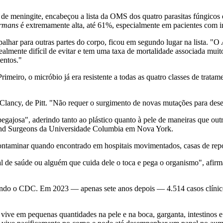
 de meningite, encabeçou a lista da OMS dos quatro parasitas fúngicos 
ormans
é extremamente alta, até 61%, especialmente em pacientes com i
alhar para outras partes do corpo, ficou em segundo lugar na lista. "O
realmente difícil de evitar e tem uma taxa de mortalidade associada m
entos."
. Primeiro, o micróbio já era resistente a todas as quatro classes de tra
Clancy, de Pitt. "Não requer o surgimento de novas mutações para desen
egajosa", aderindo tanto ao plástico quanto à pele de maneiras que out
s and Surgeons da Universidade Columbia em Nova York.
ontaminar quando encontrado em hospitais movimentados, casas de repou
al de saúde ou alguém que cuida dele o toca e pega o organismo", afir
ndo o CDC. Em 2023 — apenas sete anos depois — 4.514 casos clínicos 
ive em pequenas quantidades na pele e na boca, garganta, intestinos 