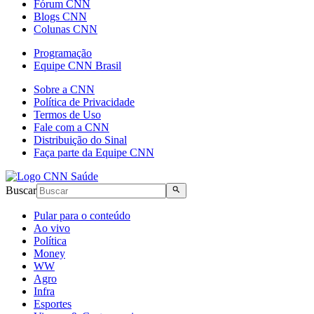
Fórum CNN
Blogs CNN
Colunas CNN
Programação
Equipe CNN Brasil
Sobre a CNN
Política de Privacidade
Termos de Uso
Fale com a CNN
Distribuição do Sinal
Faça parte da Equipe CNN
Buscar
Pular para o conteúdo
Ao vivo
Política
Money
WW
Agro
Infra
Esportes