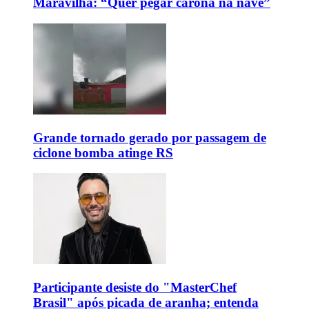
Maravilha: “Quer pegar carona na nave”
Grande tornado gerado por passagem de
ciclone bomba atinge RS
Participante desiste do "MasterChef
Brasil" após picada de aranha; entenda