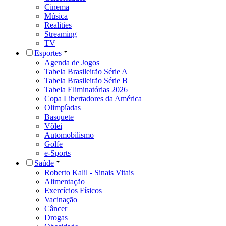
Cinema
Música
Realities
Streaming
TV
Esportes
Agenda de Jogos
Tabela Brasileirão Série A
Tabela Brasileirão Série B
Tabela Eliminatórias 2026
Copa Libertadores da América
Olimpíadas
Basquete
Vôlei
Automobilismo
Golfe
e-Sports
Saúde
Roberto Kalil - Sinais Vitais
Alimentação
Exercícios Físicos
Vacinação
Câncer
Drogas