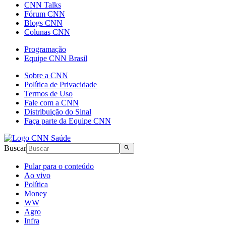
CNN Talks
Fórum CNN
Blogs CNN
Colunas CNN
Programação
Equipe CNN Brasil
Sobre a CNN
Política de Privacidade
Termos de Uso
Fale com a CNN
Distribuição do Sinal
Faça parte da Equipe CNN
Buscar
Pular para o conteúdo
Ao vivo
Política
Money
WW
Agro
Infra