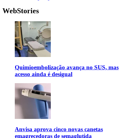
WebStories
Quimioembolização avança no SUS, mas
acesso ainda é desigual
Anvisa aprova cinco novas canetas
emagrecedoras de semaglutida