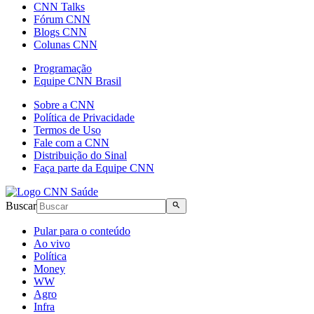
CNN Talks
Fórum CNN
Blogs CNN
Colunas CNN
Programação
Equipe CNN Brasil
Sobre a CNN
Política de Privacidade
Termos de Uso
Fale com a CNN
Distribuição do Sinal
Faça parte da Equipe CNN
Buscar
Pular para o conteúdo
Ao vivo
Política
Money
WW
Agro
Infra