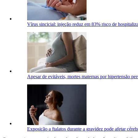
Vírus sincicial: injeção reduz em 83% risco de hospitali
Apesar de evitáveis, mortes maternas por hipertensão per
Exposição a ftalatos durante a gravidez pode afetar cére