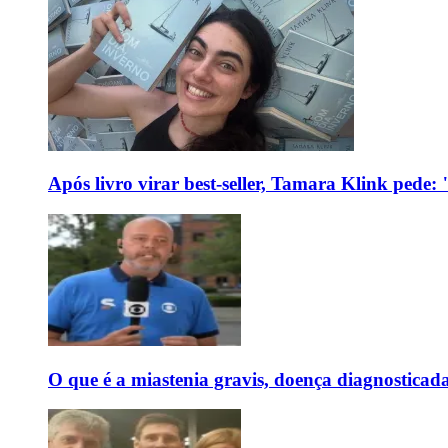
Após livro virar best-seller, Tamara Klink pede
O que é a miastenia gravis, doença diagnostica