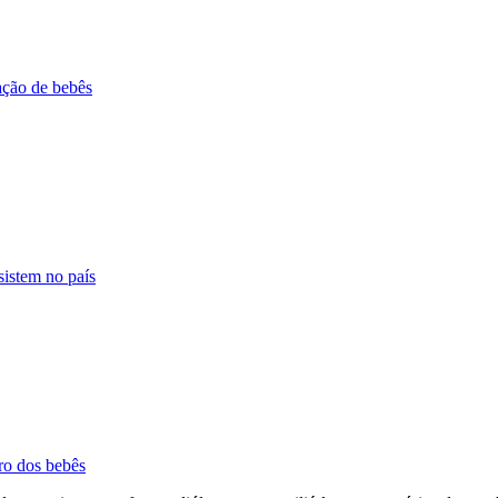
zação de bebês
sistem no país
bro dos bebês