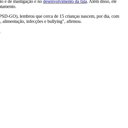
ção e de mastigação e no
desenvolvimento da fala
. Além disso, ele
ratamento.
o (PSD-GO), lembrou que cerca de 15 crianças nascem, por dia, com
 alimentação, infecções e bullying", afirmou.
.