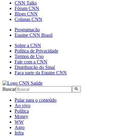
CNN Talks
Fórum CNN
Blogs CNN
Colunas CNN
Programação
Equipe CNN Brasil
Sobre a CNN
Política de Privacidade
Termos de Uso
Fale com a CNN
Distribuição do Sinal
Faça parte da Equipe CNN
Buscar
Pular para o conteúdo
Ao vivo
Política
Money
WW
Agro
Infra