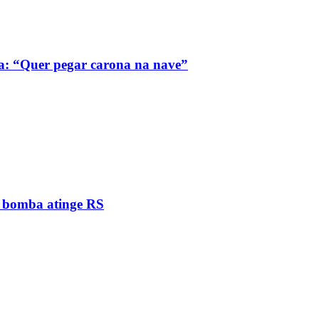
a: “Quer pegar carona na nave”
e bomba atinge RS