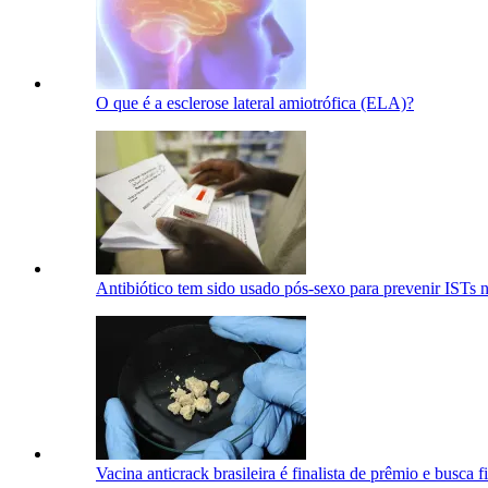
O que é a esclerose lateral amiotrófica (ELA)?
Antibiótico tem sido usado pós-sexo para prevenir ISTs
Vacina anticrack brasileira é finalista de prêmio e busca