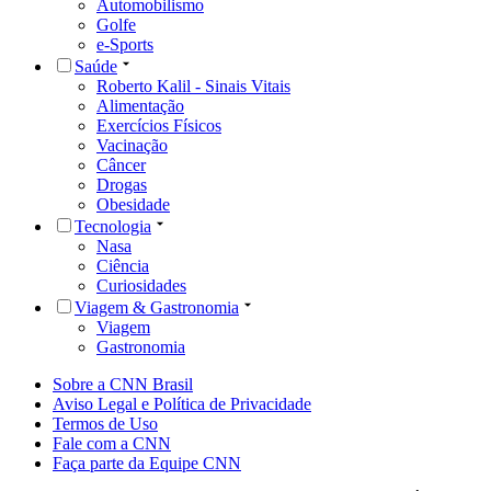
Automobilismo
Golfe
e-Sports
Saúde
Roberto Kalil - Sinais Vitais
Alimentação
Exercícios Físicos
Vacinação
Câncer
Drogas
Obesidade
Tecnologia
Nasa
Ciência
Curiosidades
Viagem & Gastronomia
Viagem
Gastronomia
Sobre a CNN Brasil
Aviso Legal e Política de Privacidade
Termos de Uso
Fale com a CNN
Faça parte da Equipe CNN