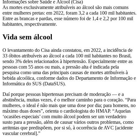
Informações sobre Saúde e Álcool (Cisa)
As mortes exclusivamente atribuíveis ao álcool são mais comuns
entre mulheres pretas: em 2022, foram 3,2 a cada 100 mil habitantes.
Entre as brancas e pardas, esse número foi de 1,4 e 2,2 por 100 mil
habitantes, respectivamente.
Vida sem álcool
O levantamento do Cisa ainda constatou, em 2022, a incidência de
33 óbitos atribuíveis ao álcool a cada 100 mil habitantes no Brasil,
sendo 3% deles relacionados à hipertensão. Especialmente entre as
pessoas com 55 anos ou mais, a pressão alta é indicada pela
pesquisa como uma das principais causas de mortes atribuíveis à
bebida alcoólica, conforme dados do Departamento de Informação e
Informática do SUS (DataSUS).
Daí porque pessoas hipertensas precisam de moderação — e a
abstinência, muitas vezes, é o melhor caminho para o coração. “Para
mulheres, o ideal é não mais que uma dose por dia; para homens, no
máximo duas doses”, orienta o cardiologista do HMAP. “Aquelas
‘ocasiões especiais’ com muito álcool podem ser um verdadeiro
susto para a pressão, além de causar vários outros problemas, como
arritmias que predispõem, por si só, à ocorrência de AVC [acidente
vascular cerebral].”