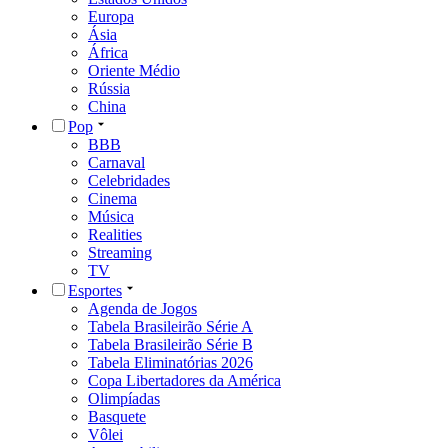
Europa
Ásia
África
Oriente Médio
Rússia
China
Pop
BBB
Carnaval
Celebridades
Cinema
Música
Realities
Streaming
TV
Esportes
Agenda de Jogos
Tabela Brasileirão Série A
Tabela Brasileirão Série B
Tabela Eliminatórias 2026
Copa Libertadores da América
Olimpíadas
Basquete
Vôlei