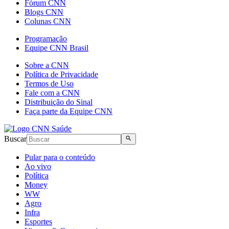
Fórum CNN
Blogs CNN
Colunas CNN
Programação
Equipe CNN Brasil
Sobre a CNN
Política de Privacidade
Termos de Uso
Fale com a CNN
Distribuição do Sinal
Faça parte da Equipe CNN
Buscar
Pular para o conteúdo
Ao vivo
Política
Money
WW
Agro
Infra
Esportes