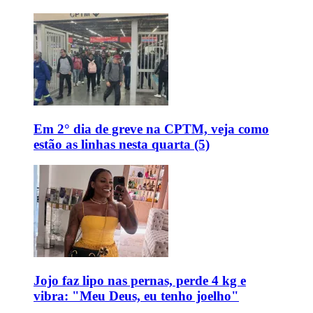
Em 2° dia de greve na CPTM, veja como
estão as linhas nesta quarta (5)
Jojo faz lipo nas pernas, perde 4 kg e
vibra: "Meu Deus, eu tenho joelho"