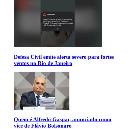
Defesa Civil emite alerta severo para fortes
ventos no Rio de Janeiro
Quem é Alfredo Gaspar, anunciado como
vice de Flávio Bolsonaro