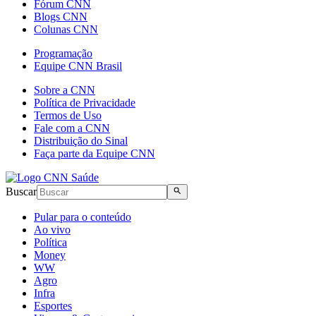
Fórum CNN
Blogs CNN
Colunas CNN
Programação
Equipe CNN Brasil
Sobre a CNN
Política de Privacidade
Termos de Uso
Fale com a CNN
Distribuição do Sinal
Faça parte da Equipe CNN
Buscar
Pular para o conteúdo
Ao vivo
Política
Money
WW
Agro
Infra
Esportes