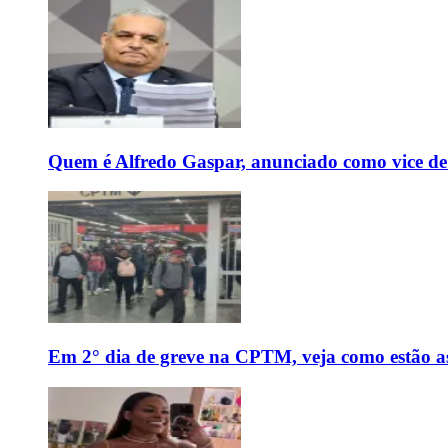
Quem é Alfredo Gaspar, anunciado como vice de
Em 2° dia de greve na CPTM, veja como estão as 