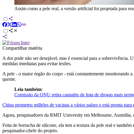
Assim como a pele real, a versão artificial foi projetada para re
Compartilhar matéria
A dor pode não ser desejável, mas é essencial para a sobrevivência. 
medidas imediatas para evitar lesões.
A pele - o maior órgão do corpo - está constantemente monitorando a
quente.
Leia também:
Comissão da ONU retira cannabis de lista de drogas mais perig
China prometeu milhões de vacinas a vários países e está pronta para 
Agora, pesquisadores da RMIT University em Melbourne, Austrália, cri
Feita de borracha de silicone, ela tem a textura da pele real e tam
pesquisador-chefe do projeto.