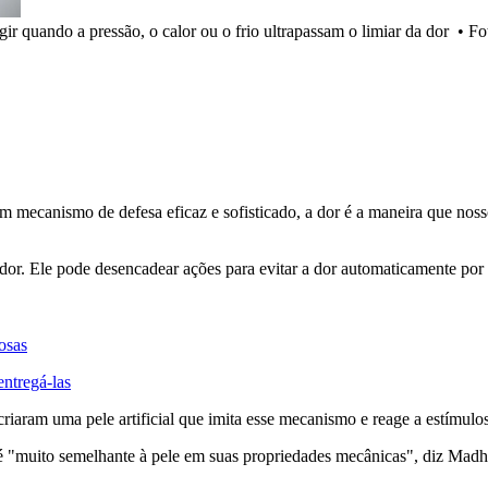
agir quando a pressão, o calor ou o frio ultrapassam o limiar da dor
•
Fo
Um mecanismo de defesa eficaz e sofisticado, a dor é a maneira que nos
 dor. Ele pode desencadear ações para evitar a dor automaticamente po
osas
entregá-las
aram uma pele artificial que imita esse mecanismo e reage a estímulos
bém é "muito semelhante à pele em suas propriedades mecânicas", diz M