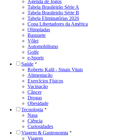
Agenda de Jogos
Tabela Brasileirão Série A
Tabela Brasileirão Série B
Tabela Eliminatórias 2026
Copa Libertadores da América
Olimpíadas
Basquete
Vôlei
Automobilismo
Golfe
e-Sports
Saúde
Roberto Kalil - Sinais Vitais
Alimentação
Exercícios Físicos
Vacinação
Câncer
Drogas
Obesidade
Tecnologia
Nasa
Ciência
Curiosidades
Viagem & Gastronomia
Viagem