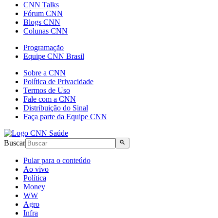
CNN Talks
Fórum CNN
Blogs CNN
Colunas CNN
Programação
Equipe CNN Brasil
Sobre a CNN
Política de Privacidade
Termos de Uso
Fale com a CNN
Distribuição do Sinal
Faça parte da Equipe CNN
Buscar
Pular para o conteúdo
Ao vivo
Política
Money
WW
Agro
Infra