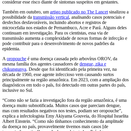
considerar esse risco diante de sintomas suspeitos em gestantes.
Também em outubro, um
artigo publicado no The Lancet
sinalizou a
possibilidade da
transmissão vertical
, analisando casos potenciais e
desfechos desfavoráveis, incluindo abortos e registros de
microcefalia nos estados de Pernambuco, Acre e Pará. Alguns deles
continuam em investigação. Para os cientistas, essa via de
transmissão aumenta a complexidade de novas formas de infecção e
pode contribuir para o desenvolvimento de novos padrões da
epidemia.
A
oropouche
é uma doença causada pelo arbovírus OROV, da
mesma família dos agentes causadores de
dengue, zika e
chikungunya
. Desde que foi identificado pela primeira vez, na
década de 1960, esse agente infeccioso vem causando surtos
principalmente na região amazônica. Em 2023, com a ampliação dos
diagnósticos em todo o país, foi detectado em outras partes do país,
inclusive no Sul.
“Como não se fazia a investigação fora da região amazônica, é uma
doença muito subnotificada. Muitos casos que pareciam dengue,
mas com resultados negativos nos testes, podiam ser oropouche”,
explica a infectologista Emy Akiyama Gouveia, do Hospital Israelita
Albert Einstein. “Como não tínhamos conhecimento da amplitude
da doença no país, provavelmente tivemos mais casos [de