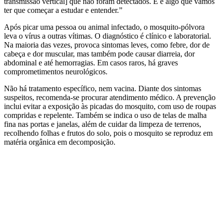
transmissão vertical] que não foram detectados. E é algo que vamos
ter que começar a estudar e entender.”
Após picar uma pessoa ou animal infectado, o mosquito-pólvora
leva o vírus a outras vítimas. O diagnóstico é clínico e laboratorial.
Na maioria das vezes, provoca sintomas leves, como febre, dor de
cabeça e dor muscular, mas também pode causar diarreia, dor
abdominal e até hemorragias. Em casos raros, há graves
comprometimentos neurológicos.
Não há tratamento específico, nem vacina. Diante dos sintomas
suspeitos, recomenda-se procurar atendimento médico. A prevenção
inclui evitar a exposição às picadas do mosquito, com uso de roupas
compridas e repelente. Também se indica o uso de telas de malha
fina nas portas e janelas, além de cuidar da limpeza de terrenos,
recolhendo folhas e frutos do solo, pois o mosquito se reproduz em
matéria orgânica em decomposição.