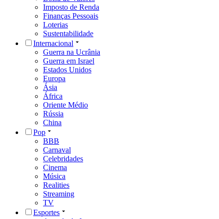
Imposto de Renda
Finanças Pessoais
Loterias
Sustentabilidade
Internacional
Guerra na Ucrânia
Guerra em Israel
Estados Unidos
Europa
Ásia
África
Oriente Médio
Rússia
China
Pop
BBB
Carnaval
Celebridades
Cinema
Música
Realities
Streaming
TV
Esportes