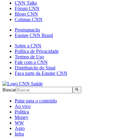
CNN Talks
Fórum CNN
Blogs CNN
Colunas CNN
Programação
Equipe CNN Brasil
Sobre a CNN
Política de Privacidade
Termos de Uso
Fale com a CNN
Distribuição do Sinal
Faça parte da Equipe CNN
Buscar
Pular para o conteúdo
Ao vivo
Política
Money
WW
Agro
Infra