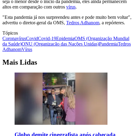
seja o menor desde o início da pandemia, eles ainda permanecem
altos em comparação com outros
vírus
.
"Esta pandemia já nos surpreendeu antes e pode muito bem voltar",
advertiu o diretor-geral da OMS,
Tedros Adhanom
, a repórteres.
Tópicos
Coronavírus
Covid
Covid-19
Epidemia
OMS (Organização Mundial
da Saúde)
ONU (Organização das Nações Unidas)
Pandemia
Tedros
Adhanom
Vírus
Mais Lidas
Globo demite cinegrafista após cabeçada