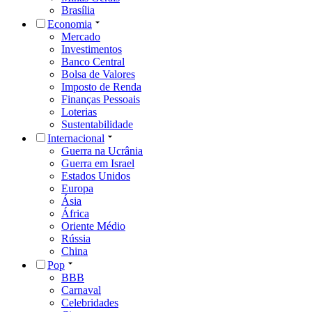
Brasília
Economia
Mercado
Investimentos
Banco Central
Bolsa de Valores
Imposto de Renda
Finanças Pessoais
Loterias
Sustentabilidade
Internacional
Guerra na Ucrânia
Guerra em Israel
Estados Unidos
Europa
Ásia
África
Oriente Médio
Rússia
China
Pop
BBB
Carnaval
Celebridades