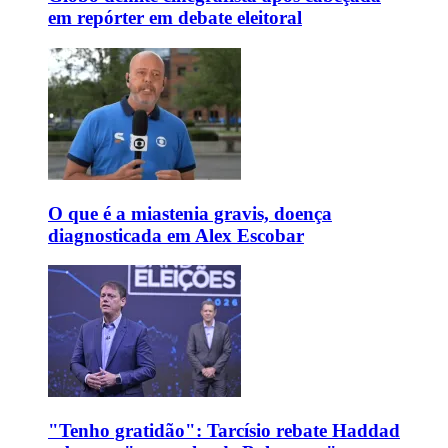
em repórter em debate eleitoral
O que é a miastenia gravis, doença
diagnosticada em Alex Escobar
"Tenho gratidão": Tarcísio rebate Haddad