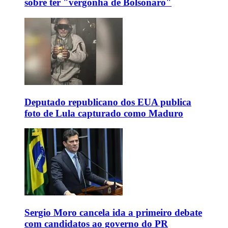
sobre ter "vergonha de Bolsonaro"
Deputado republicano dos EUA publica
foto de Lula capturado como Maduro
Sergio Moro cancela ida a primeiro debate
com candidatos ao governo do PR