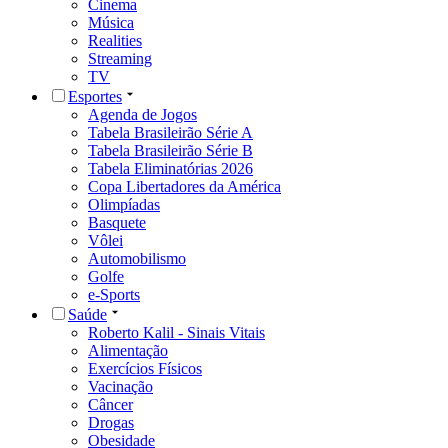
Cinema
Música
Realities
Streaming
TV
Esportes
Agenda de Jogos
Tabela Brasileirão Série A
Tabela Brasileirão Série B
Tabela Eliminatórias 2026
Copa Libertadores da América
Olimpíadas
Basquete
Vôlei
Automobilismo
Golfe
e-Sports
Saúde
Roberto Kalil - Sinais Vitais
Alimentação
Exercícios Físicos
Vacinação
Câncer
Drogas
Obesidade