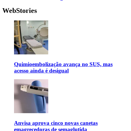
WebStories
Quimioembolização avança no SUS, mas
acesso ainda é desigual
Anvisa aprova cinco novas canetas
emagrecedoras de semaglutida