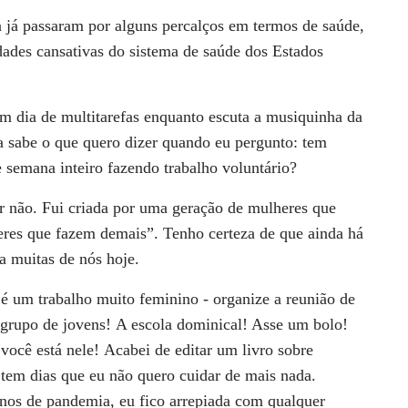
a já passaram por alguns
percalços em termos de saúde,
dades cansativas do sistema de saúde dos Estados
um dia de
multitarefas enquanto escuta a musiquinha da
a sabe o que quero dizer quando eu
pergunto: tem
de semana
inteiro
fazendo trabalho voluntário?
r não. Fui criada por uma
geração de mulheres que
res que fazem demais
”. Tenho certeza de que ainda há
a muitas de nós hoje.
é um trabalho muito
feminino - organize a reunião de
grupo de jovens!
A escola dominical! Asse um bolo!
você está nele!
Acabei de
editar um livro sobre
, tem
dias que eu não quero
cuidar
de
mais
nada.
anos de pandemia, eu fico arrepiada com
qualquer