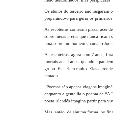
meio desconfiados, mas perspicazes.
Os alunos do terceiro ano rasgaram 
preparando-o para gerar os primeiros 
As escoteiras comeram pizza, acend
sobre meias pretas que nunca ficam
s
uma sobre
um homem chamado Joe qu
As escoteiras, agora com 7 anos, fo
mortais aos 4 anos,
quando a pandem
grupo. Elas riem muito. Elas aprend
tentado.
“Poemas são apenas viagens imaginár
enquanto a gente lia o poema de “A 
poeta irlandês
imagina partir para v
Mas, então, de alguma forma, no fin