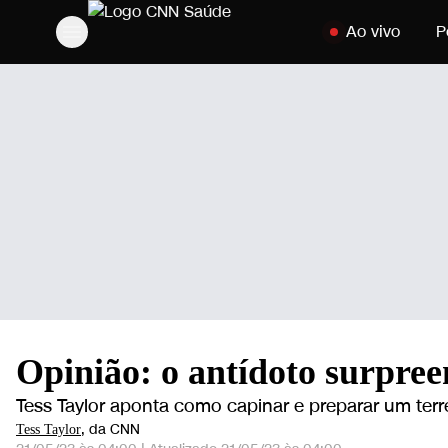
Pular para o conte
Ao vivo
P
Opinião: o antídoto surpre
Tess Taylor aponta como capinar e preparar um ter
, da CNN
Tess Taylor