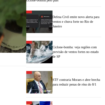
ciclone-bomba pelo país
Defesa Civil emite novo alerta para
ventos e chuva forte no Rio de
Janeiro
Ciclone-bomba: veja regiões com
previsão de ventos fortes no estado
de SP
STF contraria Moraes e abre brecha
para reduzir penas de réus do 8/1