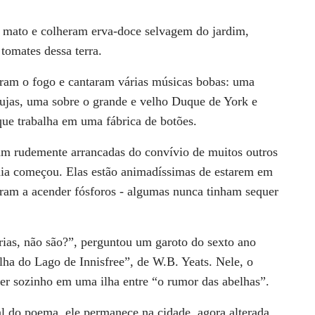
o mato e colheram erva-doce selvagem do jardim,
tomates dessa terra.
eram o fogo e cantaram
várias músicas bobas: uma
ujas, uma sobre o grande e velho Duque de York e
e trabalha em uma fábrica de
botões.
ram rudemente
arrancadas do convívio de muitos outros
ia começou. Elas estão animadíssimas de
estarem em
eram a acender
fósforos - algumas nunca tinham sequer
ias, não são?”, perguntou
um garoto do sexto ano
Ilha
do Lago de Innisfree”, de W.B. Yeats. Nele, o
iver sozinho em uma ilha entre “o rumor
das abelhas”.
al do poema,
ele permanece na cidade, agora alterada