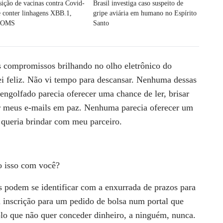
ção de vacinas contra Covid-
Brasil investiga caso suspeito de
 conter linhagens XBB.1,
gripe aviária em humano no Espírito
a OMS
Santo
ses compromissos brilhando
no olho eletrônico do
ei
feliz. Não vi tempo para descansar. Nenhuma dessas
engolfado parecia oferecer uma
chance de ler, brisar
r
meus e-mails em paz. Nenhuma parecia oferecer um
 queria brindar com meu parceiro.
o isso com você?
s podem se identificar com
a enxurrada de prazos para
a inscrição para um pedido de bolsa num portal que
olo que não quer conceder
dinheiro, a ninguém, nunca.