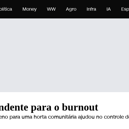
údo
olítica
Money
WW
Agro
Infra
IA
Esp
endente para o burnout
reno para uma horta comunitária ajudou no controle d