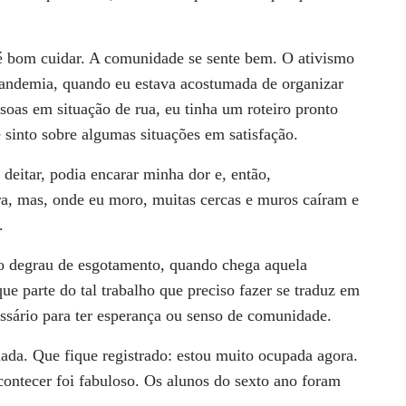
 é bom cuidar. A
comunidade se sente bem. O ativismo
andemia, quando eu estava acostumada de organizar
ssoas em situação de rua,
eu tinha um roteiro pronto
 sinto sobre algumas situações em satisfação.
deitar, podia encarar
minha dor e, então,
ra,
mas, onde eu moro, muitas cercas e muros caíram e
.
o degrau de esgotamento, quando chega aquela
que parte do tal trabalho que
preciso fazer se traduz em
ssário para ter esperança ou senso de comunidade.
nada. Que fique registrado:
estou muito ocupada agora.
contecer foi fabuloso. Os alunos do sexto ano foram