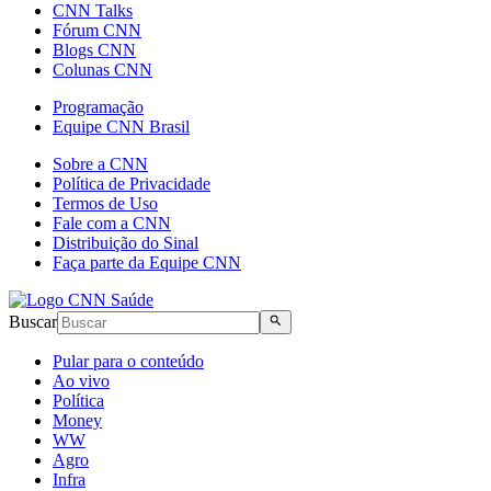
CNN Talks
Fórum CNN
Blogs CNN
Colunas CNN
Programação
Equipe CNN Brasil
Sobre a CNN
Política de Privacidade
Termos de Uso
Fale com a CNN
Distribuição do Sinal
Faça parte da Equipe CNN
Buscar
Pular para o conteúdo
Ao vivo
Política
Money
WW
Agro
Infra