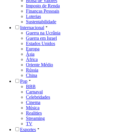
Bolsa de Valores
Imposto de Renda
Finanças Pessoais
Loterias
Sustentabilidade
Internacional
Guerra na Ucrânia
Guerra em Israel
Estados Unidos
Europa
Ásia
África
Oriente Médio
Rússia
China
Pop
BBB
Carnaval
Celebridades
Cinema
Música
Realities
Streaming
TV
Esportes