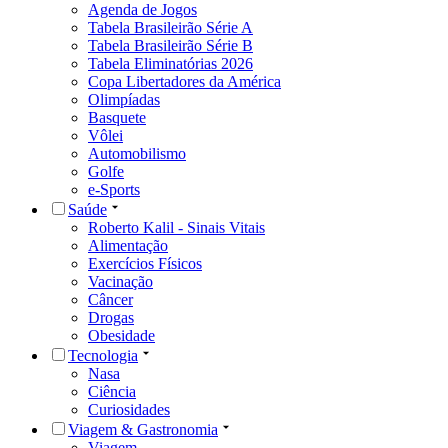
Agenda de Jogos
Tabela Brasileirão Série A
Tabela Brasileirão Série B
Tabela Eliminatórias 2026
Copa Libertadores da América
Olimpíadas
Basquete
Vôlei
Automobilismo
Golfe
e-Sports
Saúde
Roberto Kalil - Sinais Vitais
Alimentação
Exercícios Físicos
Vacinação
Câncer
Drogas
Obesidade
Tecnologia
Nasa
Ciência
Curiosidades
Viagem & Gastronomia
Viagem