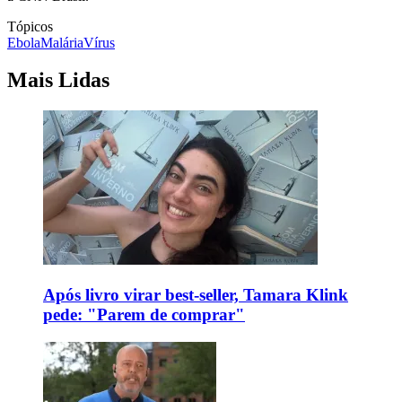
Tópicos
Ebola
Malária
Vírus
Mais Lidas
Após livro virar best-seller, Tamara Klink
pede: "Parem de comprar"