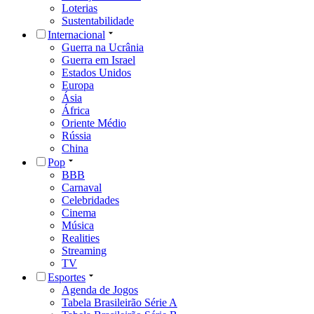
Loterias
Sustentabilidade
Internacional
Guerra na Ucrânia
Guerra em Israel
Estados Unidos
Europa
Ásia
África
Oriente Médio
Rússia
China
Pop
BBB
Carnaval
Celebridades
Cinema
Música
Realities
Streaming
TV
Esportes
Agenda de Jogos
Tabela Brasileirão Série A