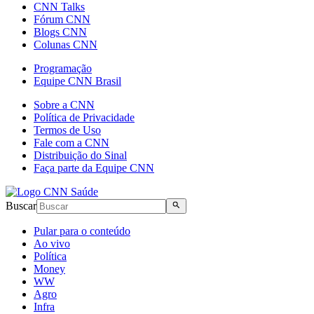
CNN Talks
Fórum CNN
Blogs CNN
Colunas CNN
Programação
Equipe CNN Brasil
Sobre a CNN
Política de Privacidade
Termos de Uso
Fale com a CNN
Distribuição do Sinal
Faça parte da Equipe CNN
Buscar
Pular para o conteúdo
Ao vivo
Política
Money
WW
Agro
Infra