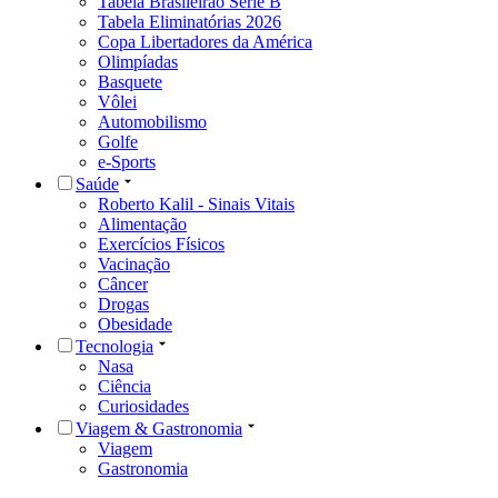
Tabela Brasileirão Série B
Tabela Eliminatórias 2026
Copa Libertadores da América
Olimpíadas
Basquete
Vôlei
Automobilismo
Golfe
e-Sports
Saúde
Roberto Kalil - Sinais Vitais
Alimentação
Exercícios Físicos
Vacinação
Câncer
Drogas
Obesidade
Tecnologia
Nasa
Ciência
Curiosidades
Viagem & Gastronomia
Viagem
Gastronomia