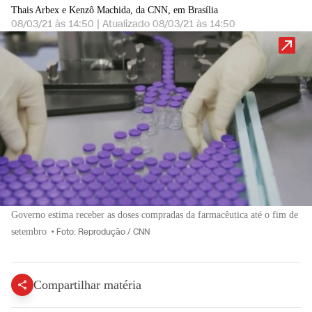
Thais Arbex e Kenzô Machida, da CNN, em Brasília
08/03/21 às 14:50
|
Atualizado
08/03/21 às 14:50
Governo estima receber as doses compradas da farmacêutica até o fim de
setembro
•
Foto: Reprodução / CNN
Compartilhar matéria