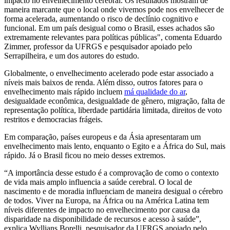
impacto no envelhecimento cerebral. Os resultados mostram de
maneira marcante que o local onde vivemos pode nos envelhecer de
forma acelerada, aumentando o risco de declínio cognitivo e
funcional. Em um país desigual como o Brasil, esses achados são
extremamente relevantes para políticas públicas", comenta Eduardo
Zimmer, professor da UFRGS e pesquisador apoiado pelo
Serrapilheira, e um dos autores do estudo.
Globalmente, o envelhecimento acelerado pode estar associado a
níveis mais baixos de renda. Além disso, outros fatores para o
envelhecimento mais rápido incluem
má qualidade do ar
,
desigualdade econômica, desigualdade de gênero, migração, falta de
representação política, liberdade partidária limitada, direitos de voto
restritos e democracias frágeis.
Em comparação, países europeus e da Ásia apresentaram um
envelhecimento mais lento, enquanto o Egito e a África do Sul, mais
rápido. Já o Brasil ficou no meio desses extremos.
“A importância desse estudo é a comprovação de como o contexto
de vida mais amplo influencia a saúde cerebral. O local de
nascimento e de moradia influenciam de maneira desigual o cérebro
de todos. Viver na Europa, na África ou na América Latina tem
níveis diferentes de impacto no envelhecimento por causa da
disparidade na disponibilidade de recursos e acesso à saúde”,
explica Wyllians Borelli, pesquisador da UFRGS apoiado pelo