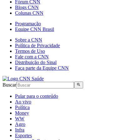
Fórum CNN
Blogs CNN
Colunas CNN
Programação
Equipe CNN Brasil
Sobre a CNN
Política de Privacidade
Termos de Uso
Fale com a CNN
Distribuição do Sinal
Faça parte da Equipe CNN
Buscar
Pular para o conteúdo
Ao vivo
Política
Money
WW
Agro
Infra
Esportes