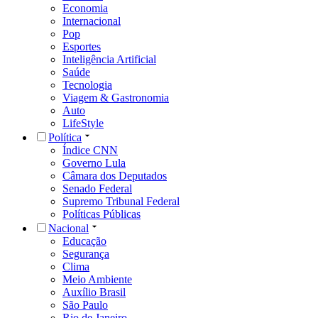
Economia
Internacional
Pop
Esportes
Inteligência Artificial
Saúde
Tecnologia
Viagem & Gastronomia
Auto
LifeStyle
Política
Índice CNN
Governo Lula
Câmara dos Deputados
Senado Federal
Supremo Tribunal Federal
Políticas Públicas
Nacional
Educação
Segurança
Clima
Meio Ambiente
Auxílio Brasil
São Paulo
Rio de Janeiro