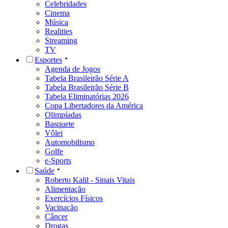
Celebridades
Cinema
Música
Realities
Streaming
TV
Esportes
Agenda de Jogos
Tabela Brasileirão Série A
Tabela Brasileirão Série B
Tabela Eliminatórias 2026
Copa Libertadores da América
Olimpíadas
Basquete
Vôlei
Automobilismo
Golfe
e-Sports
Saúde
Roberto Kalil - Sinais Vitais
Alimentação
Exercícios Físicos
Vacinação
Câncer
Drogas