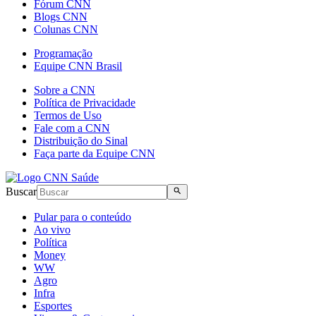
Fórum CNN
Blogs CNN
Colunas CNN
Programação
Equipe CNN Brasil
Sobre a CNN
Política de Privacidade
Termos de Uso
Fale com a CNN
Distribuição do Sinal
Faça parte da Equipe CNN
Buscar
Pular para o conteúdo
Ao vivo
Política
Money
WW
Agro
Infra
Esportes