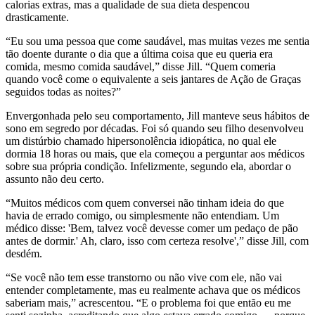
calorias extras, mas a qualidade de sua dieta despencou
drasticamente.
“Eu sou uma pessoa que come saudável, mas muitas vezes me sentia
tão doente durante o dia que a última coisa que eu queria era
comida, mesmo comida saudável,” disse Jill. “Quem comeria
quando você come o equivalente a seis jantares de Ação de Graças
seguidos todas as noites?”
Envergonhada pelo seu comportamento, Jill manteve seus hábitos de
sono em segredo por décadas. Foi só quando seu filho desenvolveu
um distúrbio chamado hipersonolência idiopática, no qual ele
dormia 18 horas ou mais, que ela começou a perguntar aos médicos
sobre sua própria condição. Infelizmente, segundo ela, abordar o
assunto não deu certo.
“Muitos médicos com quem conversei não tinham ideia do que
havia de errado comigo, ou simplesmente não entendiam. Um
médico disse: 'Bem, talvez você devesse comer um pedaço de pão
antes de dormir.' Ah, claro, isso com certeza resolve',” disse Jill, com
desdém.
“Se você não tem esse transtorno ou não vive com ele, não vai
entender completamente, mas eu realmente achava que os médicos
saberiam mais,” acrescentou. “E o problema foi que então eu me