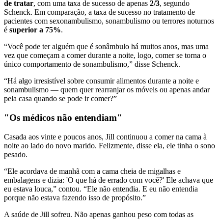
de tratar
, com uma taxa de sucesso de apenas
2/3
, segundo
Schenck. Em comparação, a taxa de sucesso no tratamento de
pacientes com sexonambulismo, sonambulismo ou terrores noturnos
é
superior a 75%
.
“Você pode ter alguém que é sonâmbulo há muitos anos, mas uma
vez que começam a comer durante a noite, logo, comer se torna o
único comportamento de sonambulismo,” disse Schenck.
“Há algo irresistível sobre consumir alimentos durante a noite e
sonambulismo — quem quer rearranjar os móveis ou apenas andar
pela casa quando se pode ir comer?”
"Os médicos não entendiam"
Casada aos vinte e poucos anos, Jill continuou a comer na cama à
noite ao lado do novo marido. Felizmente, disse ela, ele tinha o sono
pesado.
“Ele acordava de manhã com a cama cheia de migalhas e
embalagens e dizia: 'O que há de errado com você?' Ele achava que
eu estava louca,” contou. “Ele não entendia. E eu não entendia
porque não estava fazendo isso de propósito.”
A saúde de Jill sofreu. Não apenas ganhou peso com todas as