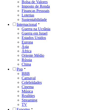
Bolsa de Valores
Imposto de Renda
Finanças Pessoais
Loterias
Sustentabilidade
Internacional
Guerra na Ucrânia
Guerra em Israel
Estados Unidos
Europa
Ásia
África
Oriente Médio
Rússia
China
Pop
BBB
Carnaval
Celebridades
Cinema
Música
Realities
Streaming
TV
Esportes