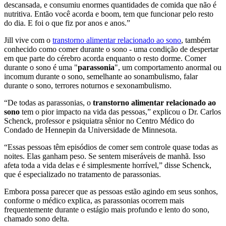
descansada, e consumiu enormes quantidades de comida que não é
nutritiva. Então você acorda e boom, tem que funcionar pelo resto
do dia. E foi o que fiz por anos e anos.”
Jill vive com o
transtorno alimentar relacionado ao sono
, também
conhecido como comer durante o sono - uma condição de despertar
em que parte do cérebro acorda enquanto o resto dorme. Comer
durante o sono é uma "
parassonia
", um comportamento anormal ou
incomum durante o sono, semelhante ao sonambulismo, falar
durante o sono, terrores noturnos e sexonambulismo.
“De todas as parassonias, o
transtorno alimentar relacionado ao
sono
tem o pior impacto na vida das pessoas,” explicou o Dr. Carlos
Schenck, professor e psiquiatra sênior no Centro Médico do
Condado de Hennepin da Universidade de Minnesota.
“Essas pessoas têm episódios de comer sem controle quase todas as
noites. Elas ganham peso. Se sentem miseráveis de manhã. Isso
afeta toda a vida delas e é simplesmente horrível,” disse Schenck,
que é especializado no tratamento de parassonias.
Embora possa parecer que as pessoas estão agindo em seus sonhos,
conforme o médico explica, as parassonias ocorrem mais
frequentemente durante o estágio mais profundo e lento do sono,
chamado sono delta.