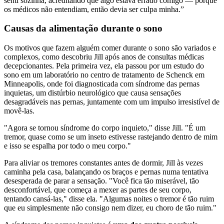
senti sozinha, acreditando que algo estava errado comigo — porque
os médicos não entendiam, então devia ser culpa minha.”
Causas da alimentação durante o sono
Os motivos que fazem alguém comer durante o sono são variados e
complexos, como descobriu Jill após anos de consultas médicas
decepcionantes. Pela primeira vez, ela passou por um estudo do
sono em um laboratório no centro de tratamento de Schenck em
Minneapolis, onde foi diagnosticada com síndrome das pernas
inquietas, um distúrbio neurológico que causa sensações
desagradáveis nas pernas, juntamente com um impulso irresistível de
movê-las.
"Agora se tornou síndrome do corpo inquieto," disse Jill. "É um
tremor, quase como se um inseto estivesse rastejando dentro de mim
e isso se espalha por todo o meu corpo."
Para aliviar os tremores constantes antes de dormir, Jill às vezes
caminha pela casa, balançando os braços e pernas numa tentativa
desesperada de parar a sensação. "Você fica tão miserável, tão
desconfortável, que começa a mexer as partes de seu corpo,
tentando cansá-las," disse ela. "Algumas noites o tremor é tão ruim
que eu simplesmente não consigo nem dizer, eu choro de tão ruim."