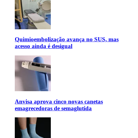
Quimioembolização avança no SUS, mas
acesso ainda é desigual
Anvisa aprova cinco novas canetas
emagrecedoras de semaglutida