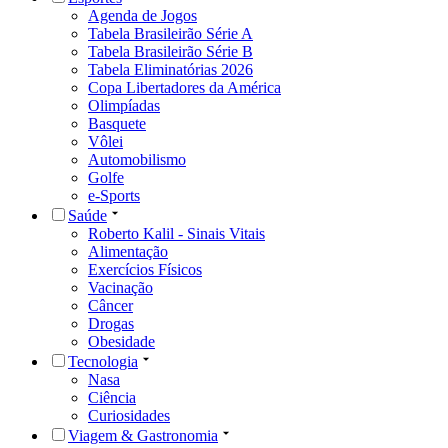
Agenda de Jogos
Tabela Brasileirão Série A
Tabela Brasileirão Série B
Tabela Eliminatórias 2026
Copa Libertadores da América
Olimpíadas
Basquete
Vôlei
Automobilismo
Golfe
e-Sports
Saúde
Roberto Kalil - Sinais Vitais
Alimentação
Exercícios Físicos
Vacinação
Câncer
Drogas
Obesidade
Tecnologia
Nasa
Ciência
Curiosidades
Viagem & Gastronomia