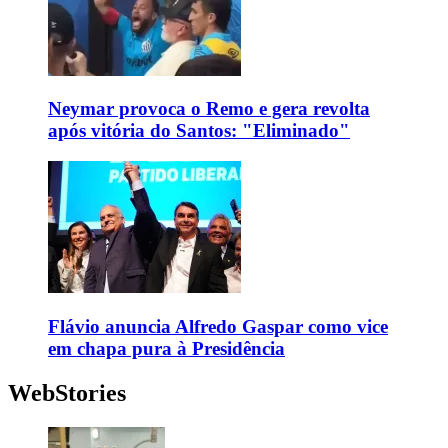
Neymar provoca o Remo e gera revolta
após vitória do Santos: "Eliminado"
Flávio anuncia Alfredo Gaspar como vice
em chapa pura à Presidência
WebStories