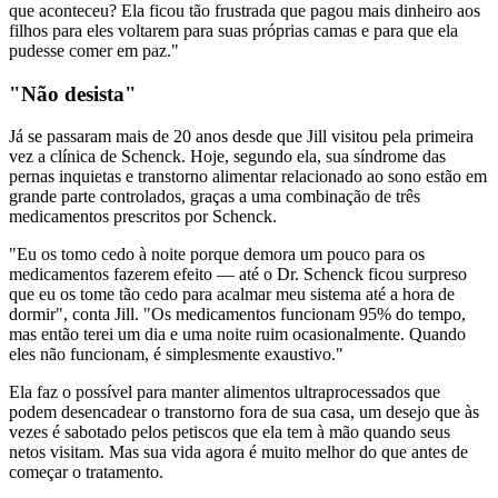
que aconteceu? Ela ficou tão frustrada que pagou mais dinheiro aos
filhos para eles voltarem para suas próprias camas e para que ela
pudesse comer em paz."
"Não desista"
Já se passaram mais de 20 anos desde que Jill visitou pela primeira
vez a clínica de Schenck. Hoje, segundo ela, sua síndrome das
pernas inquietas e transtorno alimentar relacionado ao sono estão em
grande parte controlados, graças a uma combinação de três
medicamentos prescritos por Schenck.
"Eu os tomo cedo à noite porque demora um pouco para os
medicamentos fazerem efeito — até o Dr. Schenck ficou surpreso
que eu os tome tão cedo para acalmar meu sistema até a hora de
dormir", conta Jill. "Os medicamentos funcionam 95% do tempo,
mas então terei um dia e uma noite ruim ocasionalmente. Quando
eles não funcionam, é simplesmente exaustivo."
Ela faz o possível para manter alimentos ultraprocessados que
podem desencadear o transtorno fora de sua casa, um desejo que às
vezes é sabotado pelos petiscos que ela tem à mão quando seus
netos visitam. Mas sua vida agora é muito melhor do que antes de
começar o tratamento.