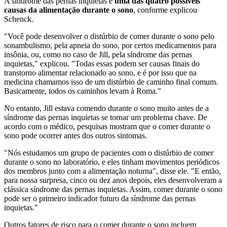
A síndrome das pernas inquietas é
uma das quatro possíveis
causas da alimentação durante o sono
, conforme explicou
Schenck.
"Você pode desenvolver o distúrbio de comer durante o sono pelo
sonambulismo, pela apneia do sono, por certos medicamentos para
insônia, ou, como no caso de Jill, pela síndrome das pernas
inquietas," explicou. "Todas essas podem ser causas finais do
transtorno alimentar relacionado ao sono, e é por isso que na
medicina chamamos isso de um distúrbio de caminho final comum.
Basicamente, todos os caminhos levam à Roma."
No entanto, Jill estava comendo durante o sono muito antes de a
síndrome das pernas inquietas se tornar um problema chave. De
acordo com o médico, pesquisas mostram que o comer durante o
sono pode ocorrer antes dos outros sintomas.
"Nós estudamos um grupo de pacientes com o distúrbio de comer
durante o sono no laboratório, e eles tinham movimentos periódicos
dos membros junto com a alimentação noturna", disse ele. "E então,
para nossa surpresa, cinco ou dez anos depois, eles desenvolveram a
clássica síndrome das pernas inquietas. Assim, comer durante o sono
pode ser o primeiro indicador futuro da síndrome das pernas
inquietas."
Outros fatores de risco para o comer durante o sono incluem