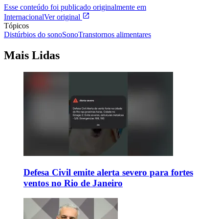
Esse conteúdo foi publicado originalmente em
Internacional
Ver original
Tópicos
Distúrbios do sono
Sono
Transtornos alimentares
Mais Lidas
Defesa Civil emite alerta severo para fortes
ventos no Rio de Janeiro