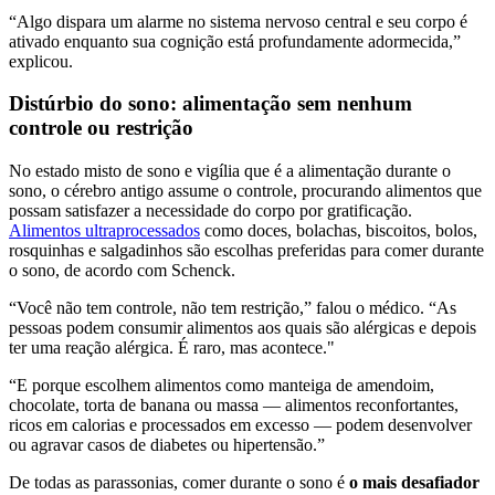
“Algo dispara um alarme no sistema nervoso central e seu corpo é
ativado enquanto sua cognição está profundamente adormecida,”
explicou.
Distúrbio do sono: alimentação sem nenhum
controle ou restrição
No estado misto de sono e vigília que é a alimentação durante o
sono, o cérebro antigo assume o controle, procurando alimentos que
possam satisfazer a necessidade do corpo por gratificação.
Alimentos ultraprocessados
como doces, bolachas, biscoitos, bolos,
rosquinhas e salgadinhos são escolhas preferidas para comer durante
o sono, de acordo com Schenck.
“Você não tem controle, não tem restrição,” falou o médico. “As
pessoas podem consumir alimentos aos quais são alérgicas e depois
ter uma reação alérgica. É raro, mas acontece."
“E porque escolhem alimentos como manteiga de amendoim,
chocolate, torta de banana ou massa — alimentos reconfortantes,
ricos em calorias e processados em excesso — podem desenvolver
ou agravar casos de diabetes ou hipertensão.”
De todas as parassonias, comer durante o sono é
o mais desafiador