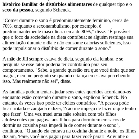
histórico familiar de distúrbios alimentares
de qualquer tipo e o
sexo da pessoa
, segundo Schenck.
"Comer durante o sono é predominantemente feminino, cerca de
70%, enquanto a sexonambulismo, por exemplo, é
predominantemente masculina: cerca de 80%," disse. "É possível
que o foco da sociedade na dieta contribua; se alguém restringe sua
alimentação durante o dia e não consome calorias suficientes, isso
pode impulsionar o distúrbio de comer durante o sono."
A mãe de Jill sempre estava de dieta, segundo ela lembra, e se
pergunta se esse fator poderia ter contribuído para seu
comportamento. "Sabe, a grande questão era que você tinha que ser
magra, e eu me pergunto se quando criança eu estava percebendo
isso. Mas realmente não sei", disse.
As famílias podem tentar ajudar seus entes queridos acordando-os
enquanto estão comendo durante o sono, explicou Schenck. No
entanto, às vezes isso pode ter efeitos contrários. "A pessoa pode
ficar irritada e zangada e dizer, 'Não me impeça de fazer o que tenho
que fazer'. Uma vez tratei uma mãe solteira com três filhos
adolescentes que pagava aos filhos para dormirem em sacos de
dormir na cozinha para impedi-la de comer durante o sono",
continuou. "Quando ela entrava na cozinha durante a noite, os filhos
diziam, 'Pare, você nos pagou para fazer você parar!' Adivinhe o