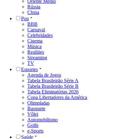
Oriente Médio
Rússia
China
Pop
BBB
Carnaval
Celebridades
Cinema
Música
Realities
Streaming
TV
Esportes
Agenda de Jogos
Tabela Brasileirão Série A
Tabela Brasileirão Série B
Tabela Eliminatórias 2026
Copa Libertadores da América
Olimpíadas
Basquete
Vôlei
Automobilismo
Golfe
e-Sports
Saúde