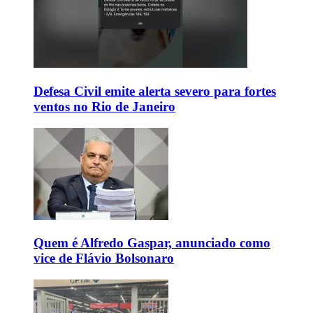
Defesa Civil emite alerta severo para fortes
ventos no Rio de Janeiro
Quem é Alfredo Gaspar, anunciado como
vice de Flávio Bolsonaro