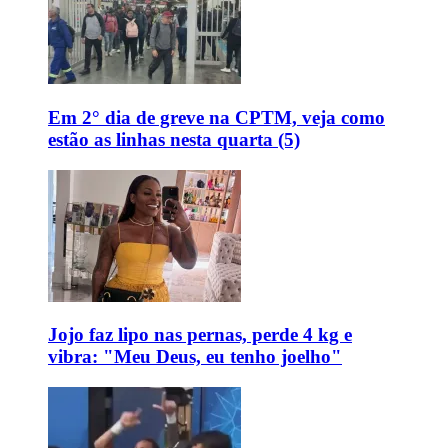
Em 2° dia de greve na CPTM, veja como
estão as linhas nesta quarta (5)
Jojo faz lipo nas pernas, perde 4 kg e
vibra: "Meu Deus, eu tenho joelho"