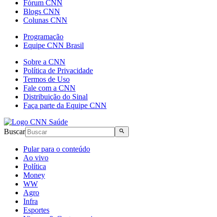
Fórum CNN
Blogs CNN
Colunas CNN
Programação
Equipe CNN Brasil
Sobre a CNN
Política de Privacidade
Termos de Uso
Fale com a CNN
Distribuição do Sinal
Faça parte da Equipe CNN
Buscar
Pular para o conteúdo
Ao vivo
Política
Money
WW
Agro
Infra
Esportes