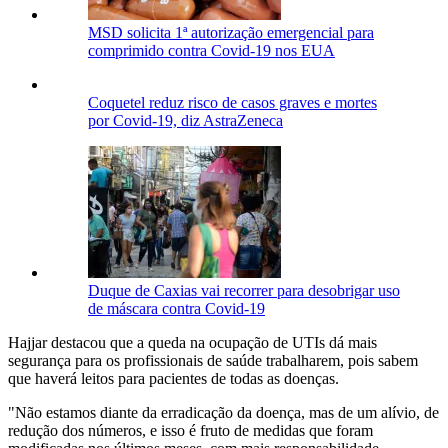
MSD solicita 1ª autorização emergencial para
comprimido contra Covid-19 nos EUA
Coquetel reduz risco de casos graves e mortes
por Covid-19, diz AstraZeneca
Duque de Caxias vai recorrer para desobrigar uso
de máscara contra Covid-19
Hajjar destacou que a queda na ocupação de UTIs dá mais
segurança para os profissionais de saúde trabalharem, pois sabem
que haverá leitos para pacientes de todas as doenças.
"Não estamos diante da erradicação da doença, mas de um alívio, de
redução dos números, e isso é fruto de medidas que foram