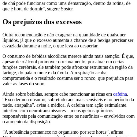
de chá pode funcionar como uma demarcação, dentro da rotina, de
que é hora de dormir”, sugere Soster.
Os prejuízos dos excessos
Outra recomendação é não exagerar na quantidade de quaisquer
líquidos, já que o excesso aumenta a chance de a bexiga precisar ser
esvaziada durante a noite, o que leva ao despertar.
O consumo de bebidas alcoólicas merece ainda mais atenção. É que,
apesar de o álcool promover o relaxamento, por atuar em certas
funções cerebrais, ele também pode afrouxar estruturas da região da
faringe, do palato mole e da úvula. A respiração acaba
comprometida e o resultado costuma ser o ronco, que prejudica para
valer as fases do sono.
Ainda sobre bebidas, sempre cabe mencionar as ricas em
cafeína
.
“Exceder no consumo, sobretudo aos mais sensíveis e no período da
tarde, atrapalha”, avisa a médica. A cafeína tem ação estimulante,
interfere com neurotransmissores – mensageiros químicos
responsáveis pela comunicação entre os neurônios – envolvidos com
o aumento da disposição.
“A substância permanece no organismo por sete horas”, afirma