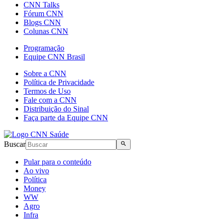
CNN Talks
Fórum CNN
Blogs CNN
Colunas CNN
Programação
Equipe CNN Brasil
Sobre a CNN
Política de Privacidade
Termos de Uso
Fale com a CNN
Distribuição do Sinal
Faça parte da Equipe CNN
Buscar
Pular para o conteúdo
Ao vivo
Política
Money
WW
Agro
Infra