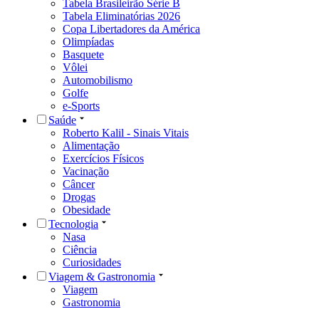
Tabela Brasileirão Série B
Tabela Eliminatórias 2026
Copa Libertadores da América
Olimpíadas
Basquete
Vôlei
Automobilismo
Golfe
e-Sports
Saúde
Roberto Kalil - Sinais Vitais
Alimentação
Exercícios Físicos
Vacinação
Câncer
Drogas
Obesidade
Tecnologia
Nasa
Ciência
Curiosidades
Viagem & Gastronomia
Viagem
Gastronomia