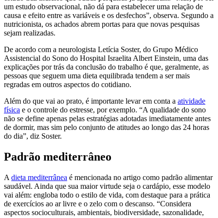
um estudo observacional, não dá para estabelecer uma relação de
causa e efeito entre as variáveis e os desfechos”, observa. Segundo a
nutricionista, os achados abrem portas para que novas pesquisas
sejam realizadas.
De acordo com a neurologista Letícia Soster, do Grupo Médico
Assistencial do Sono do Hospital Israelita Albert Einstein, uma das
explicações por trás da conclusão do trabalho é que, geralmente, as
pessoas que seguem uma dieta equilibrada tendem a ser mais
regradas em outros aspectos do cotidiano.
Além do que vai ao prato, é importante levar em conta a
atividade
física
e o controle do estresse, por exemplo. “A qualidade do sono
não se define apenas pelas estratégias adotadas imediatamente antes
de dormir, mas sim pelo conjunto de atitudes ao longo das 24 horas
do dia”, diz Soster.
Padrão mediterrâneo
A
dieta mediterrânea
é mencionada no artigo como padrão alimentar
saudável. Ainda que sua maior virtude seja o cardápio, esse modelo
vai além: engloba todo o estilo de vida, com destaque para a prática
de exercícios ao ar livre e o zelo com o descanso. “Considera
aspectos socioculturais, ambientais, biodiversidade, sazonalidade,