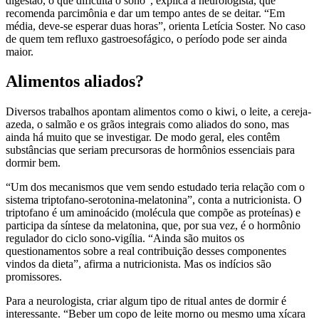
digestão, o que dificulta o sono”, explica a neurologista, que
recomenda parcimônia e dar um tempo antes de se deitar. “Em
média, deve-se esperar duas horas”, orienta Letícia Soster. No caso
de quem tem refluxo gastroesofágico, o período pode ser ainda
maior.
Alimentos aliados?
Diversos trabalhos apontam alimentos como o kiwi, o leite, a cereja-
azeda, o salmão e os grãos integrais como aliados do sono, mas
ainda há muito que se investigar. De modo geral, eles contêm
substâncias que seriam precursoras de hormônios essenciais para
dormir bem.
“Um dos mecanismos que vem sendo estudado teria relação com o
sistema triptofano-serotonina-melatonina”, conta a nutricionista. O
triptofano é um aminoácido (molécula que compõe as proteínas) e
participa da síntese da melatonina, que, por sua vez, é o hormônio
regulador do ciclo sono-vigília. “Ainda são muitos os
questionamentos sobre a real contribuição desses componentes
vindos da dieta”, afirma a nutricionista. Mas os indícios são
promissores.
Para a neurologista, criar algum tipo de ritual antes de dormir é
interessante. “Beber um copo de leite morno ou mesmo uma xícara