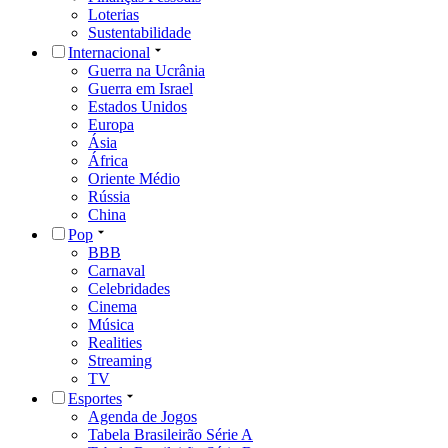
Loterias
Sustentabilidade
Internacional
Guerra na Ucrânia
Guerra em Israel
Estados Unidos
Europa
Ásia
África
Oriente Médio
Rússia
China
Pop
BBB
Carnaval
Celebridades
Cinema
Música
Realities
Streaming
TV
Esportes
Agenda de Jogos
Tabela Brasileirão Série A