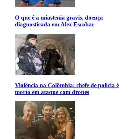
O que é a miastenia gravis, doença
diagnosticada em Alex Escobar
Violência na Colômbia: chefe de polícia é
morto em ataque com drones