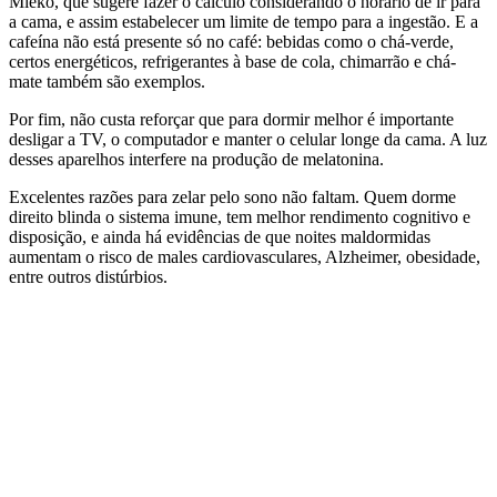
Mieko, que sugere fazer o cálculo considerando o horário de ir para
a cama, e assim estabelecer um limite de tempo para a ingestão. E a
cafeína não está presente só no café: bebidas como o chá-verde,
certos energéticos, refrigerantes à base de cola, chimarrão e chá-
mate também são exemplos.
Por fim, não custa reforçar que para dormir melhor é importante
desligar a TV, o computador e manter o celular longe da cama. A luz
desses aparelhos interfere na produção de melatonina.
Excelentes razões para zelar pelo sono não faltam. Quem dorme
direito blinda o sistema imune, tem melhor rendimento cognitivo e
disposição, e ainda há evidências de que noites maldormidas
aumentam o risco de males cardiovasculares, Alzheimer, obesidade,
entre outros distúrbios.