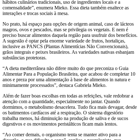
hábitos culinários tradicionais, uso de ingredientes locais e a
comensalidade”, enumera Mieko. Essa dieta também enaltece as
interações e trocas sociais à mesa.
No prato, há espaço para opções de origem animal, caso de lácteos
magros, ovos e pescados, mas se privilegia os vegetais. E nem é
preciso buscar alimentos daquela região para usufruir dos benefícios.
A sugestão é optar pela enorme variedade de frutos, hortaliças,
inclusive as PANCS (Plantas Alimentícias Não Convencionais),
grãos integrais e peixes brasileiros. As variedades nativas esbanjam
substâncias protetoras.
“A dieta mediterrânea não difere muito do que preconiza o Guia
Alimentar Para a População Brasileira, que acabou de completar 10
anos e preza por uma alimentação à base de alimentos in natura e
minimamente processados”, destaca Gabriela Mieko.
Além de fazer boas escolhas em todas as refeições, vale redobrar a
atenção com a quantidade, especialmente no jantar. Quando
dormimos, o metabolismo desacelera. Tudo fica mais devagar, desde
os batimentos cardíacos até a respiração. O sistema digestório
trabalha menos, há diminuição na produção de saliva e de sucos
digestivos e os movimentos peristálticos ficam mais lentos.
“Ao comer demais, o organismo tenta se manter ativo para a