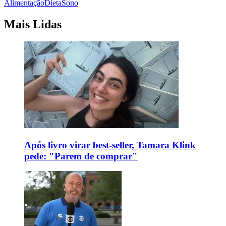
Alimentação
Dieta
Sono
Mais Lidas
Após livro virar best-seller, Tamara Klink
pede: "Parem de comprar"