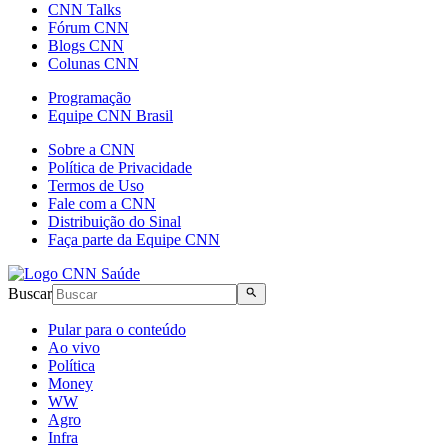
CNN Talks
Fórum CNN
Blogs CNN
Colunas CNN
Programação
Equipe CNN Brasil
Sobre a CNN
Política de Privacidade
Termos de Uso
Fale com a CNN
Distribuição do Sinal
Faça parte da Equipe CNN
Buscar
Pular para o conteúdo
Ao vivo
Política
Money
WW
Agro
Infra