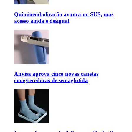
Quimioembolização avança no SUS, mas
acesso ainda é desigual
Anvisa aprova cinco novas canetas
emagrecedoras de semaglutida