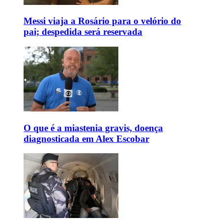
Messi viaja a Rosário para o velório do
pai; despedida será reservada
O que é a miastenia gravis, doença
diagnosticada em Alex Escobar