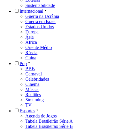
Loterias
Sustentabilidade
Internacional
Guerra na Ucrânia
Guerra em Israel
Estados Unidos
Europa
Ásia
África
Oriente Médio
Rússia
China
Pop
BBB
Carnaval
Celebridades
Cinema
Música
Realities
Streaming
TV
Esportes
Agenda de Jogos
Tabela Brasileirão Série A
Tabela Brasileirão Série B