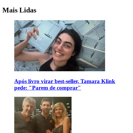
Mais Lidas
Após livro virar best-seller, Tamara Klink
pede: "Parem de comprar"