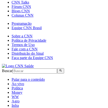
CNN Talks
Fórum CNN
Blogs CNN
Colunas CNN
Programação
Equipe CNN Brasil
Sobre a CNN
Política de Privacidade
Termos de Uso
Fale com a CNN
Distribuição do Sinal
Faça parte da Equipe CNN
Buscar
Pular para o conteúdo
Ao vivo
Política
Money
WW
Agro
Infra