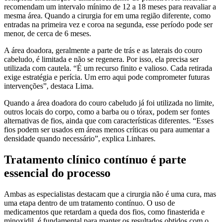
recomendam um intervalo mínimo de 12 a 18 meses para reavaliar a
mesma área. Quando a cirurgia for em uma região diferente, como
entradas na primeira vez e coroa na segunda, esse período pode ser
menor, de cerca de 6 meses.
A área doadora, geralmente a parte de trás e as laterais do couro
cabeludo, é limitada e não se regenera. Por isso, ela precisa ser
utilizada com cautela. “É um recurso finito e valioso. Cada retirada
exige estratégia e perícia. Um erro aqui pode comprometer futuras
intervenções”, destaca Lima.
Quando a área doadora do couro cabeludo já foi utilizada no limite,
outros locais do corpo, como a barba ou o tórax, podem ser fontes
alternativas de fios, ainda que com características diferentes. “Esses
fios podem ser usados em áreas menos críticas ou para aumentar a
densidade quando necessário”, explica Linhares.
Tratamento clínico contínuo é parte
essencial do processo
Ambas as especialistas destacam que a cirurgia não é uma cura, mas
uma etapa dentro de um tratamento contínuo. O uso de
medicamentos que retardam a queda dos fios, como finasterida e
minoxidil, é fundamental para manter os resultados obtidos com o