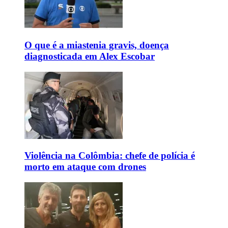
O que é a miastenia gravis, doença
diagnosticada em Alex Escobar
Violência na Colômbia: chefe de polícia é
morto em ataque com drones