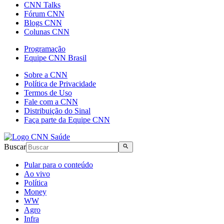
CNN Talks
Fórum CNN
Blogs CNN
Colunas CNN
Programação
Equipe CNN Brasil
Sobre a CNN
Política de Privacidade
Termos de Uso
Fale com a CNN
Distribuição do Sinal
Faça parte da Equipe CNN
Buscar
Pular para o conteúdo
Ao vivo
Política
Money
WW
Agro
Infra