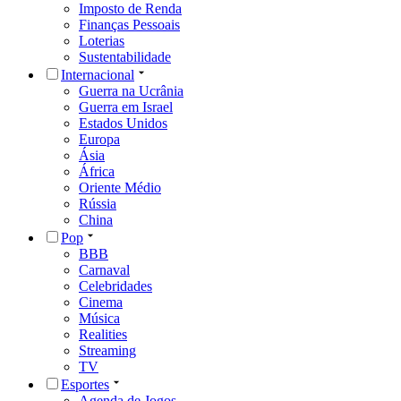
Imposto de Renda
Finanças Pessoais
Loterias
Sustentabilidade
Internacional
Guerra na Ucrânia
Guerra em Israel
Estados Unidos
Europa
Ásia
África
Oriente Médio
Rússia
China
Pop
BBB
Carnaval
Celebridades
Cinema
Música
Realities
Streaming
TV
Esportes
Agenda de Jogos