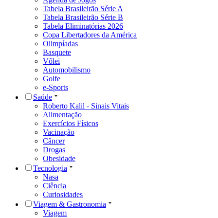
Tabela Brasileirão Série A
Tabela Brasileirão Série B
Tabela Eliminatórias 2026
Copa Libertadores da América
Olimpíadas
Basquete
Vôlei
Automobilismo
Golfe
e-Sports
Saúde
Roberto Kalil - Sinais Vitais
Alimentação
Exercícios Físicos
Vacinação
Câncer
Drogas
Obesidade
Tecnologia
Nasa
Ciência
Curiosidades
Viagem & Gastronomia
Viagem