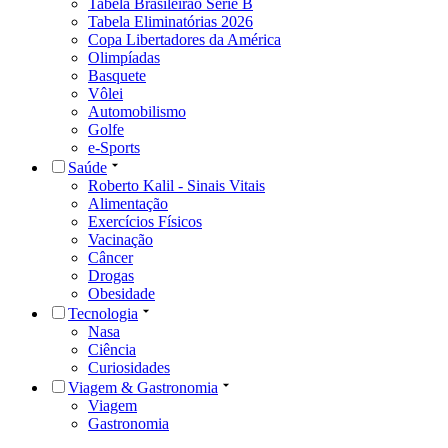
Tabela Brasileirão Série B
Tabela Eliminatórias 2026
Copa Libertadores da América
Olimpíadas
Basquete
Vôlei
Automobilismo
Golfe
e-Sports
Saúde
Roberto Kalil - Sinais Vitais
Alimentação
Exercícios Físicos
Vacinação
Câncer
Drogas
Obesidade
Tecnologia
Nasa
Ciência
Curiosidades
Viagem & Gastronomia
Viagem
Gastronomia