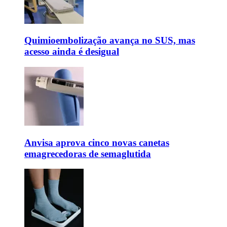
Quimioembolização avança no SUS, mas
acesso ainda é desigual
Anvisa aprova cinco novas canetas
emagrecedoras de semaglutida