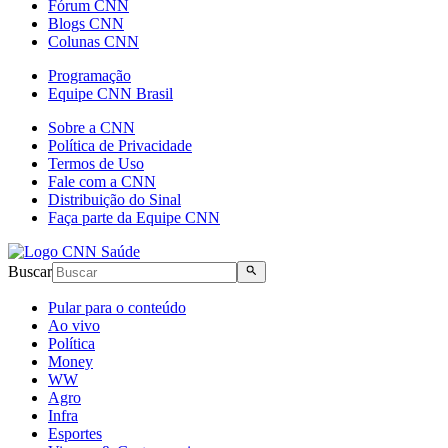
Fórum CNN
Blogs CNN
Colunas CNN
Programação
Equipe CNN Brasil
Sobre a CNN
Política de Privacidade
Termos de Uso
Fale com a CNN
Distribuição do Sinal
Faça parte da Equipe CNN
Buscar
Pular para o conteúdo
Ao vivo
Política
Money
WW
Agro
Infra
Esportes