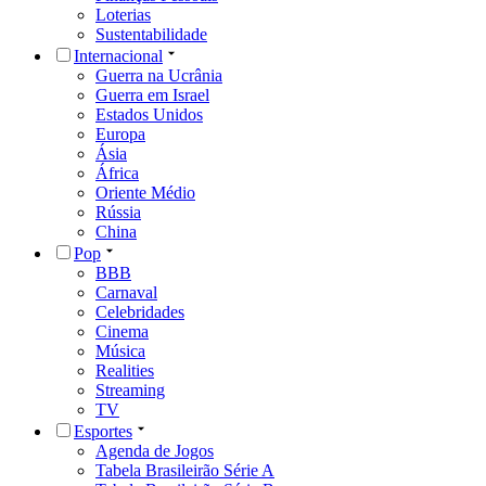
Loterias
Sustentabilidade
Internacional
Guerra na Ucrânia
Guerra em Israel
Estados Unidos
Europa
Ásia
África
Oriente Médio
Rússia
China
Pop
BBB
Carnaval
Celebridades
Cinema
Música
Realities
Streaming
TV
Esportes
Agenda de Jogos
Tabela Brasileirão Série A