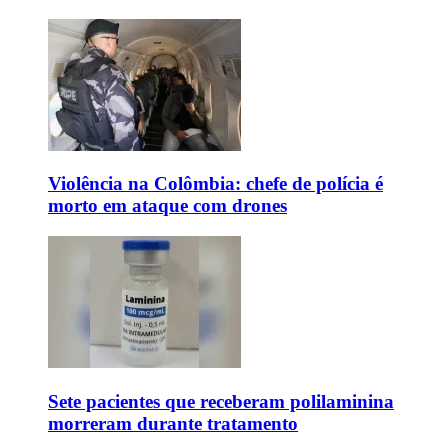
Violência na Colômbia: chefe de polícia é
morto em ataque com drones
Sete pacientes que receberam polilaminina
morreram durante tratamento