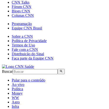
CNN Talks
Fórum CNN
Blogs CNN
Colunas CNN
Programação
Equipe CNN Brasil
Sobre a CNN
Política de Privacidade
Termos de Uso
Fale com a CNN
Distribuição do Sinal
Faça parte da Equipe CNN
Buscar
Pular para o conteúdo
Ao vivo
Política
Money
WW
Agro
Infra