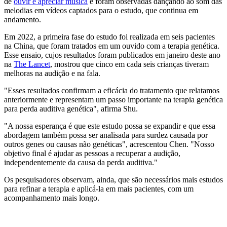
de
ouvir e apreciar música
e foram observadas dançando ao som das
melodias em vídeos captados para o estudo, que continua em
andamento.
Em 2022, a primeira fase do estudo foi realizada em seis pacientes
na China, que foram tratados em um ouvido com a terapia genética.
Esse ensaio, cujos resultados foram publicados em janeiro deste ano
na
The Lancet
, mostrou que cinco em cada seis crianças tiveram
melhoras na audição e na fala.
"Esses resultados confirmam a eficácia do tratamento que relatamos
anteriormente e representam um passo importante na terapia genética
para perda auditiva genética", afirma Shu.
"A nossa esperança é que este estudo possa se expandir e que essa
abordagem também possa ser analisada para surdez causada por
outros genes ou causas não genéticas", acrescentou Chen. "Nosso
objetivo final é ajudar as pessoas a recuperar a audição,
independentemente da causa da perda auditiva."
Os pesquisadores observam, ainda, que são necessários mais estudos
para refinar a terapia e aplicá-la em mais pacientes, com um
acompanhamento mais longo.