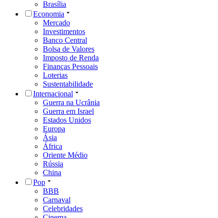
Brasília
Economia
Mercado
Investimentos
Banco Central
Bolsa de Valores
Imposto de Renda
Finanças Pessoais
Loterias
Sustentabilidade
Internacional
Guerra na Ucrânia
Guerra em Israel
Estados Unidos
Europa
Ásia
África
Oriente Médio
Rússia
China
Pop
BBB
Carnaval
Celebridades
Cinema