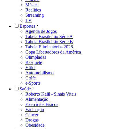
Música
Realities
Streaming
TV
Esportes
Agenda de Jogos
Tabela Brasileirão Série A
Tabela Brasileirão Série B
Tabela Eliminatórias 2026
Copa Libertadores da América
Olimpíadas
Basquete
Vôlei
Automobilismo
Golfe
e-Sports
Saúde
Roberto Kalil - Sinais Vitais
Alimentação
Exercícios Físicos
Vacinação
Câncer
Drogas
Obesidade