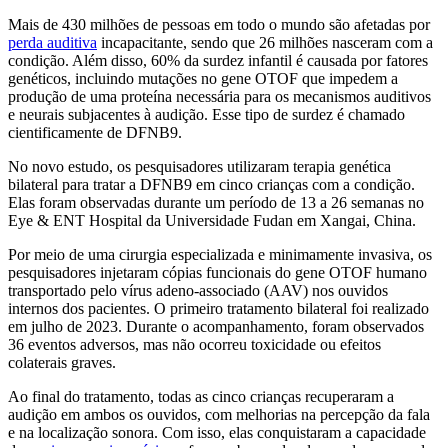
Mais de 430 milhões de pessoas em todo o mundo são afetadas por
perda auditiva
incapacitante, sendo que 26 milhões nasceram com a
condição. Além disso, 60% da surdez infantil é causada por fatores
genéticos, incluindo mutações no gene OTOF que impedem a
produção de uma proteína necessária para os mecanismos auditivos
e neurais subjacentes à audição. Esse tipo de surdez é chamado
cientificamente de DFNB9.
No novo estudo, os pesquisadores utilizaram terapia genética
bilateral para tratar a DFNB9 em cinco crianças com a condição.
Elas foram observadas durante um período de 13 a 26 semanas no
Eye & ENT Hospital da Universidade Fudan em Xangai, China.
Por meio de uma cirurgia especializada e minimamente invasiva, os
pesquisadores injetaram cópias funcionais do gene OTOF humano
transportado pelo vírus adeno-associado (AAV) nos ouvidos
internos dos pacientes. O primeiro tratamento bilateral foi realizado
em julho de 2023. Durante o acompanhamento, foram observados
36 eventos adversos, mas não ocorreu toxicidade ou efeitos
colaterais graves.
Ao final do tratamento, todas as cinco crianças recuperaram a
audição em ambos os ouvidos, com melhorias na percepção da fala
e na localização sonora. Com isso, elas conquistaram a capacidade