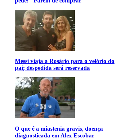
pede: "Parem de comprar"
Messi viaja a Rosário para o velório do
pai; despedida será reservada
O que é a miastenia gravis, doença
diagnosticada em Alex Escobar