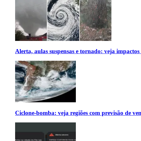
Alerta, aulas suspensas e tornado: veja impactos
Ciclone-bomba: veja regiões com previsão de ven