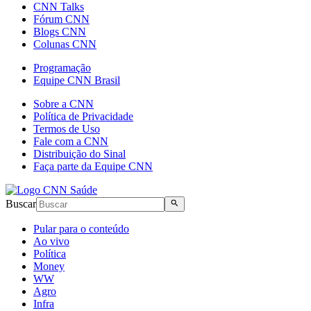
CNN Talks
Fórum CNN
Blogs CNN
Colunas CNN
Programação
Equipe CNN Brasil
Sobre a CNN
Política de Privacidade
Termos de Uso
Fale com a CNN
Distribuição do Sinal
Faça parte da Equipe CNN
Buscar
Pular para o conteúdo
Ao vivo
Política
Money
WW
Agro
Infra