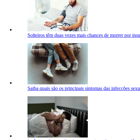
Solteiros têm duas vezes mais chances de morrer por insu
Saiba quais são os principais sintomas das infecções sex