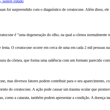
o, sugere estudo
Juan foi surpreendido com o diagnóstico de ceratocone. Além disso, ele
eratocone é "uma degeneração do olho, na qual a córnea normalmente re
 lenta. O ceratocone ocorre em cerca de uma em cada 2 mil pessoas na
pessura da córnea, que forma uma saliência com um formato parecido com
ne, mas diversos fatores podem contribuir para o seu aparecimento, com
mento do ceratocone. A ação pode causar um trauma ocular que promove
as, como a catarata, também podem apresentar a condição. A doença 