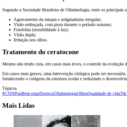
Segundo a Sociedade Brasileira de Oftalmologia, entre os principais 
Agravamento da miopia e astigmatismo irregular;
Visão embaçada, com piora durante o período noturno;
Fotofobia (sensibilidade à luz);
Visão dupla;
Irritação nos olhos.
Tratamento do ceratocone
Mesmo não tendo cura, em casos mais leves, o controle da evolução da
Em casos mais graves, uma intervenção cirúrgica pode ser necessária
fortalecendo o colágeno da estrutura ocular e reduzindo o desenvolv
Tópicos
#CNNPop
Bem estar
Doença
Oftalmologia
Olhos
Qualidade de vida
Tik
Mais Lidas