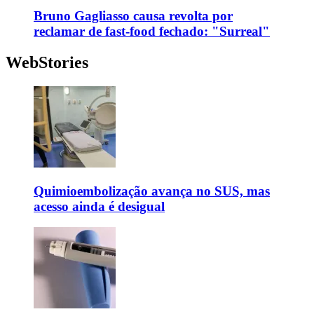
Bruno Gagliasso causa revolta por
reclamar de fast-food fechado: "Surreal"
WebStories
Quimioembolização avança no SUS, mas
acesso ainda é desigual