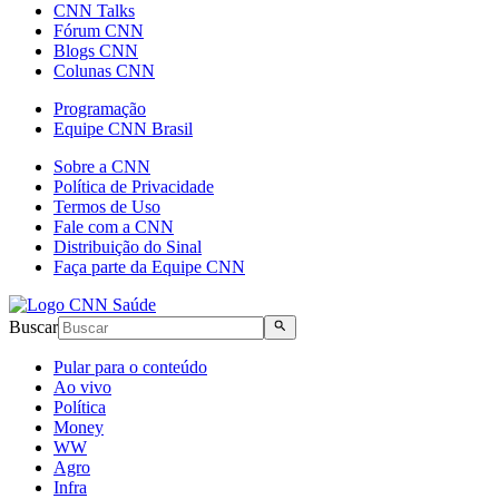
CNN Talks
Fórum CNN
Blogs CNN
Colunas CNN
Programação
Equipe CNN Brasil
Sobre a CNN
Política de Privacidade
Termos de Uso
Fale com a CNN
Distribuição do Sinal
Faça parte da Equipe CNN
Buscar
Pular para o conteúdo
Ao vivo
Política
Money
WW
Agro
Infra