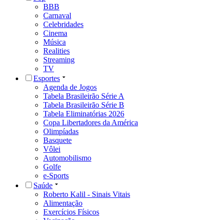
BBB
Carnaval
Celebridades
Cinema
Música
Realities
Streaming
TV
Esportes
Agenda de Jogos
Tabela Brasileirão Série A
Tabela Brasileirão Série B
Tabela Eliminatórias 2026
Copa Libertadores da América
Olimpíadas
Basquete
Vôlei
Automobilismo
Golfe
e-Sports
Saúde
Roberto Kalil - Sinais Vitais
Alimentação
Exercícios Físicos