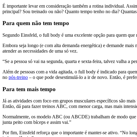
É importante levar em consideração também a rotina individual. Assim
principal? Sou treinado ou não? Quanto tempo tenho no dia? Quanta
Para quem não tem tempo
Segundo Einsfeld, o full body é uma excelente opção para quem que nã
Embora seja longo (e com alta demanda energética) e demande mais m
atender as necessidades de uma só vez.
“Se a pessoa só vai na segunda, quarta e sexta-feira, talvez valha a p
Além de pessoas com a vida agitada, o full body é indicado para que
no
pós-treino
– o que pode desestimulá-lo a ir de novo. Então, é pref
Para tem mais tempo
Já as atividades com foco em grupos musculares específicos são mais 
Então, dá para fazer treinos ABC, com menor carga, mas mais intens
Normalmente, os modelo ABC (ou ABCDE) trabalham de modo que as re
junta peito com bíceps e assim vai.”
Por fim, Einsfeld reforça que o importante é manter-se ativo. “No lon