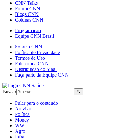
CNN Talks
Fórum CNN
Blogs CNN
Colunas CNN
Programação
Equipe CNN Brasil
Sobre a CNN
Política de Privacidade
Termos de Uso
Fale com a CNN
Distribuição do Sinal
Faça parte da Equipe CNN
Buscar
Pular para o conteúdo
Ao vivo
Política
Money
WW
Agro
Infra