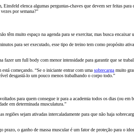
, Einsfeld elenca algumas perguntas-chaves que devem ser feitas para d
s vezes por semana?”
o têm muito espaço na agenda para se exercitar, mas busca encaixar um
inutos para ser executado, esse tipo de treino tem como propósito a
ena fazer um full body com menor intensidade para garantir que se traba
m está começando. “Se o iniciante entrar com uma
sobrecarga
muito gran
erível desgastá-lo um pouco menos trabalhando o corpo todo.”
voltados para quem consegue ir para a academia todos os dias (ou em b
idade em determinada musculatura.”
giões sejam ativadas intercaladamente para que não haja sobrecarga m
go prazo, o ganho de massa muscular é um fator de proteção para o idos