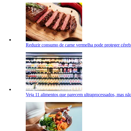
Reduzir consumo de carne vermelha pode proteger cérebr
Veja 11 alimentos que parecem ultraprocessados, mas nã