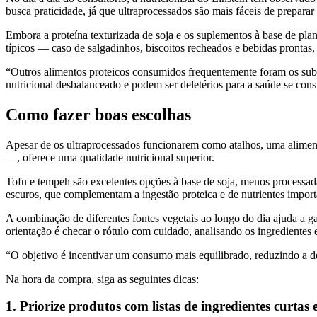
busca praticidade, já que ultraprocessados são mais fáceis de prepar
Embora a proteína texturizada de soja e os suplementos à base de pla
típicos — caso de salgadinhos, biscoitos recheados e bebidas prontas
“Outros alimentos proteicos consumidos frequentemente foram os sub
nutricional desbalanceado e podem ser deletérios para a saúde se con
Como fazer boas escolhas
Apesar de os ultraprocessados funcionarem como atalhos, uma aliment
—, oferece uma qualidade nutricional superior.
Tofu e tempeh são excelentes opções à base de soja, menos processadas 
escuros, que complementam a ingestão proteica e de nutrientes import
A combinação de diferentes fontes vegetais ao longo do dia ajuda a ga
orientação é checar o rótulo com cuidado, analisando os ingredientes 
“O objetivo é incentivar um consumo mais equilibrado, reduzindo a 
Na hora da compra, siga as seguintes dicas:
1. Priorize produtos com listas de ingredientes curtas 