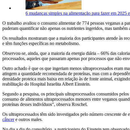
6 mudanças simples na alimentação para fazer em 2025 e
O trabalho avaliou o consumo alimentar de 774 pessoas veganas a par
puderam quantificar não apenas os nutrientes ingeridos, mas também 
Os resultados mostraram que a maioria dos participantes atende às r
e têm funções específicas no metabolismo.
Observou-se, ainda, que a maioria da energia diária – 66% das calori
processados, aqueles que passaram apenas por processos que não envo
Outro achado é que os que ingeriam menos ultraprocessados eram mai
atingem a quantidade recomendada de proteínas, mas com a dependênci
densidade proteica mais baixa em relação às de fonte animal, exigindo
reabilitação do Hospital Israelita Albert Einstein.
Segundo a pesquisa, os principais ultraprocessados consumidos pelos 
consumo de alimentos ultraprocessados menores entre veganos quando
proteínas desses indivíduos”, observa Roschel.
Os ultraprocessados têm sido investigados pelo número crescente de e
câncer
e outros males.
No dia a dia do consultório, a nutricionista do Einstein tem observa