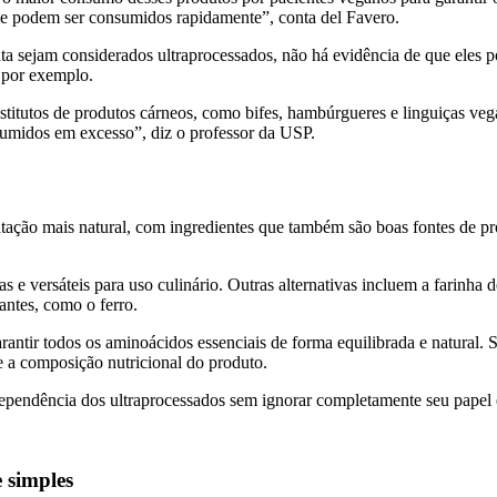
ar e podem ser consumidos rapidamente”, conta del Favero.
nta sejam considerados ultraprocessados, não há evidência de que eles 
, por exemplo.
stitutos de produtos cárneos, como bifes, hambúrgueres e linguiças v
sumidos em excesso”, diz o professor da USP.
ação mais natural, com ingredientes que também são boas fontes de pr
e versáteis para uso culinário. Outras alternativas incluem a farinha de
antes, como o ferro.
rantir todos os aminoácidos essenciais de forma equilibrada e natural. 
e a composição nutricional do produto.
dependência dos ultraprocessados sem ignorar completamente seu papel
e simples