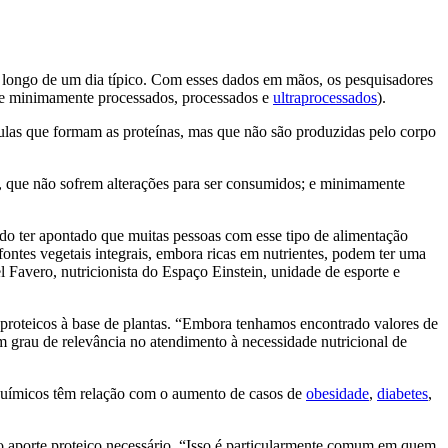
o longo de um dia típico. Com esses dados em mãos, os pesquisadores
e minimamente processados, processados e
ultraprocessados
).
ulas que formam as proteínas, mas que não são produzidas pelo corpo
a, que não sofrem alterações para ser consumidos; e minimamente
do ter apontado que muitas pessoas com esse tipo de alimentação
ntes vegetais integrais, embora ricas em nutrientes, podem ter uma
l Favero, nutricionista do Espaço Einstein, unidade de esporte e
s proteicos à base de plantas. “Embora tenhamos encontrado valores de
grau de relevância no atendimento à necessidade nutricional de
s químicos têm relação com o aumento de casos de
obesidade
,
diabetes
,
 o aporte proteico necessário. “Isso é particularmente comum em quem