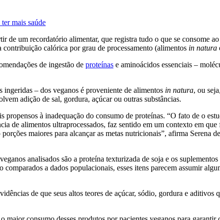
 ter mais saúde
tir de um recordatório alimentar, que registra tudo o que se consome a
a contribuição calórica por grau de processamento (alimentos
in natura
ecomendações de ingestão de
proteínas
e aminoácidos essenciais – moléc
as ingeridas – dos veganos é proveniente de alimentos
in natura
, ou sej
lvem adição de sal, gordura, açúcar ou outras substâncias.
s propensos à inadequação do consumo de proteínas. “O fato de o estu
a de alimentos ultraprocessados, faz sentido em um contexto em que fo
 porções maiores para alcançar as metas nutricionais”, afirma Serena de
veganos analisados são a proteína texturizada de soja e os suplemento
 comparados a dados populacionais, esses itens parecem assumir algum 
vidências de que seus altos teores de açúcar, sódio, gordura e aditivo
do o maior consumo desses produtos por pacientes veganos para garantir