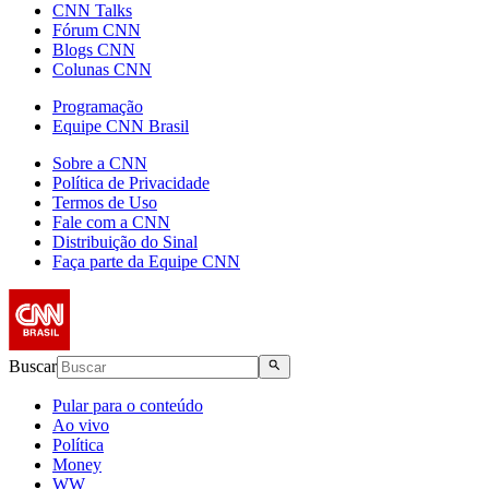
CNN Talks
Fórum CNN
Blogs CNN
Colunas CNN
Programação
Equipe CNN Brasil
Sobre a CNN
Política de Privacidade
Termos de Uso
Fale com a CNN
Distribuição do Sinal
Faça parte da Equipe CNN
Buscar
Pular para o conteúdo
Ao vivo
Política
Money
WW