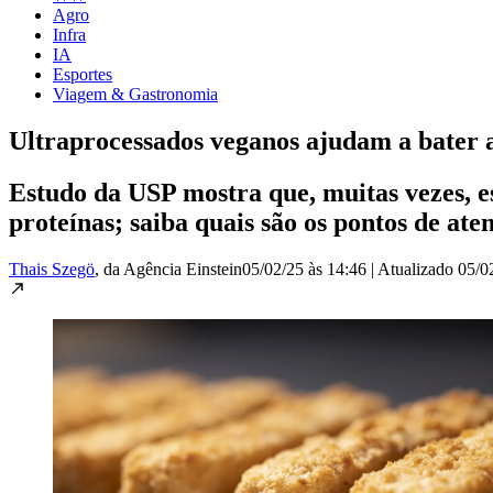
Agro
Infra
IA
Esportes
Viagem & Gastronomia
Ultraprocessados veganos ajudam a bater a
Estudo da USP mostra que, muitas vezes, es
proteínas; saiba quais são os pontos de ate
Thais Szegö
, da Agência Einstein
05/02/25 às 14:46
|
Atualizado
05/0