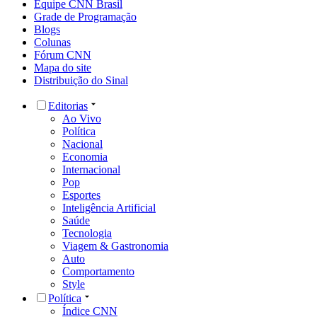
Equipe CNN Brasil
Grade de Programação
Blogs
Colunas
Fórum CNN
Mapa do site
Distribuição do Sinal
Editorias
Ao Vivo
Política
Nacional
Economia
Internacional
Pop
Esportes
Inteligência Artificial
Saúde
Tecnologia
Viagem & Gastronomia
Auto
Comportamento
Style
Política
Índice CNN