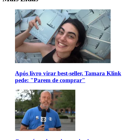
Após livro virar best-seller, Tamara Klink
pede: "Parem de comprar"