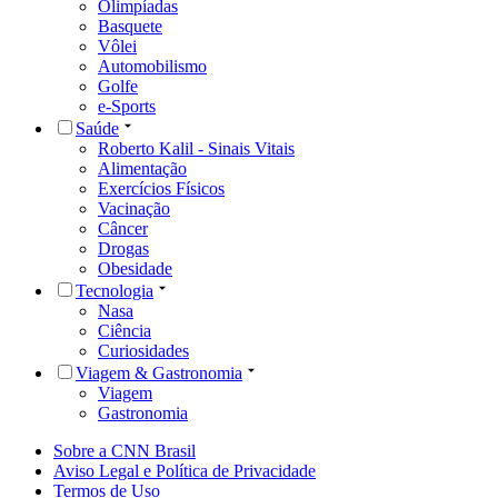
Olimpíadas
Basquete
Vôlei
Automobilismo
Golfe
e-Sports
Saúde
Roberto Kalil - Sinais Vitais
Alimentação
Exercícios Físicos
Vacinação
Câncer
Drogas
Obesidade
Tecnologia
Nasa
Ciência
Curiosidades
Viagem & Gastronomia
Viagem
Gastronomia
Sobre a CNN Brasil
Aviso Legal e Política de Privacidade
Termos de Uso