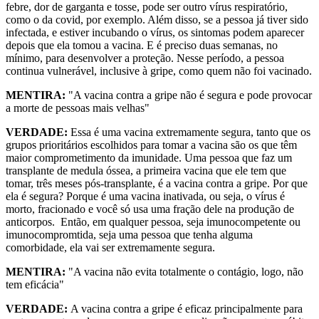
febre, dor de garganta e tosse, pode ser outro vírus respiratório,
como o da covid, por exemplo. Além disso, se a pessoa já tiver sido
infectada, e estiver incubando o vírus, os sintomas podem aparecer
depois que ela tomou a vacina. E é preciso duas semanas, no
mínimo, para desenvolver a proteção. Nesse período, a pessoa
continua vulnerável, inclusive à gripe, como quem não foi vacinado.
MENTIRA:
"A vacina contra a gripe não é segura e pode provocar
a morte de pessoas mais velhas"
VERDADE:
Essa é uma vacina extremamente segura, tanto que os
grupos prioritários escolhidos para tomar a vacina são os que têm
maior comprometimento da imunidade. Uma pessoa que faz um
transplante de medula óssea, a primeira vacina que ele tem que
tomar, três meses pós-transplante, é a vacina contra a gripe. Por que
ela é segura? Porque é uma vacina inativada, ou seja, o vírus é
morto, fracionado e você só usa uma fração dele na produção de
anticorpos. Então, em qualquer pessoa, seja imunocompetente ou
imunocompromtida, seja uma pessoa que tenha alguma
comorbidade, ela vai ser extremamente segura.
MENTIRA:
"A vacina não evita totalmente o contágio, logo, não
tem eficácia"
VERDADE:
A vacina contra a gripe é eficaz principalmente para