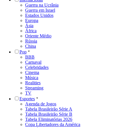
Guerra na Ucrânia
Guerra em Israel
Estados Unidos
Europa
Ásia
África
Oriente Médio
Rússia
China
Pop
BBB
Carnaval
Celebridades
Cinema
Música
Realities
Streaming
TV
Esportes
Agenda de Jogos
Tabela Brasileirão Série A
Tabela Brasileirão Série B
Tabela Eliminatórias 2026
Copa Libertadores da América