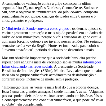
A campanha de vacinação contra a gripe começou na última
segunda-feira (7), nas regiões Nordeste, Centro-Oeste, Sudeste e
Sul, com o objetivo de imunizar 90% do público-alvo, composto
principalmente por idosos, crianças de idades entre 6 meses e 6
anos, gestantes e puérperas.
O
Ministério da Saúde convoca esses grupos
e os demais aptos a se
vacinar procurem a proteção o mais rápido possível em unidades de
saúde de seus municípios, porque o vírus causador da gripe circula
com mais força no outono e no inverno nessas regiões. No segundo
semestre, será a vez da Região Norte ser imunizada, para cobrir o
"inverno amazônico", período de chuvas de dezembro a maio.
Mas um obstáculo importante que a sociedade brasileira precisa
superar para atingir a meta de vacinação são as muitas
informações
falsas circulando nas redes sociais
. A presidente da Sociedade
Brasileira de Imunizações (SBIm), Monica Levi, alerta que o maior
risco são os grupos vulneráveis acreditarem na desinformação e
correrem riscos, inclusive de morte, sem a proteção.
"Informação falsa, às vezes, é mais letal do que a própria doença.
Essa é uma das grandes ameaças à saúde humana", avisa. "Algumas
pessoas podem deixar de se vacinar, acreditando em histórias falsas
e consequentemente vão continuar vulneráveis, o que pode até levar
ao óbito", ela complementa.