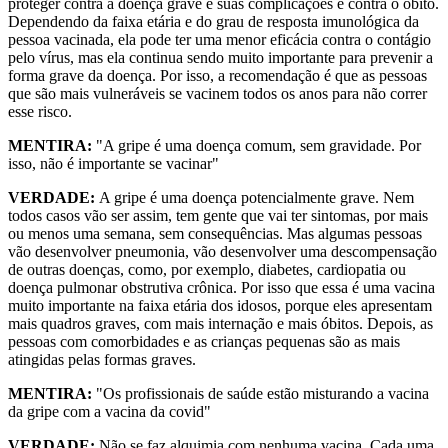
proteger contra a doença grave e suas complicações e contra o óbito.
Dependendo da faixa etária e do grau de resposta imunológica da
pessoa vacinada, ela pode ter uma menor eficácia contra o contágio
pelo vírus, mas ela continua sendo muito importante para prevenir a
forma grave da doença. Por isso, a recomendação é que as pessoas
que são mais vulneráveis se vacinem todos os anos para não correr
esse risco.
MENTIRA:
"A gripe é uma doença comum, sem gravidade. Por
isso, não é importante se vacinar"
VERDADE:
A gripe é uma doença potencialmente grave. Nem
todos casos vão ser assim, tem gente que vai ter sintomas, por mais
ou menos uma semana, sem consequências. Mas algumas pessoas
vão desenvolver pneumonia, vão desenvolver uma descompensação
de outras doenças, como, por exemplo, diabetes, cardiopatia ou
doença pulmonar obstrutiva crônica. Por isso que essa é uma vacina
muito importante na faixa etária dos idosos, porque eles apresentam
mais quadros graves, com mais internação e mais óbitos. Depois, as
pessoas com comorbidades e as crianças pequenas são as mais
atingidas pelas formas graves.
MENTIRA:
"Os profissionais de saúde estão misturando a vacina
da gripe com a vacina da covid"
VERDADE:
Não se faz alquimia com nenhuma vacina. Cada uma