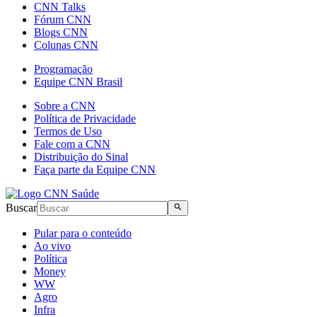
CNN Talks
Fórum CNN
Blogs CNN
Colunas CNN
Programação
Equipe CNN Brasil
Sobre a CNN
Política de Privacidade
Termos de Uso
Fale com a CNN
Distribuição do Sinal
Faça parte da Equipe CNN
Buscar
Pular para o conteúdo
Ao vivo
Política
Money
WW
Agro
Infra