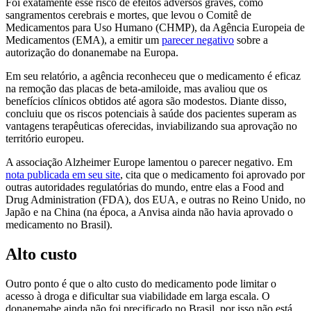
Foi exatamente esse risco de efeitos adversos graves, como
sangramentos cerebrais e mortes, que levou o Comitê de
Medicamentos para Uso Humano (CHMP), da Agência Europeia de
Medicamentos (EMA), a emitir um
parecer negativo
sobre a
autorização do donanemabe na Europa.
Em seu relatório, a agência reconheceu que o medicamento é eficaz
na remoção das placas de beta-amiloide, mas avaliou que os
benefícios clínicos obtidos até agora são modestos. Diante disso,
concluiu que os riscos potenciais à saúde dos pacientes superam as
vantagens terapêuticas oferecidas, inviabilizando sua aprovação no
território europeu.
A associação Alzheimer Europe lamentou o parecer negativo. Em
nota publicada em seu site
, cita que o medicamento foi aprovado por
outras autoridades regulatórias do mundo, entre elas a Food and
Drug Administration (FDA), dos EUA, e outras no Reino Unido, no
Japão e na China (na época, a Anvisa ainda não havia aprovado o
medicamento no Brasil).
Alto custo
Outro ponto é que o alto custo do medicamento pode limitar o
acesso à droga e dificultar sua viabilidade em larga escala. O
donanemabe ainda não foi precificado no Brasil, por isso não está