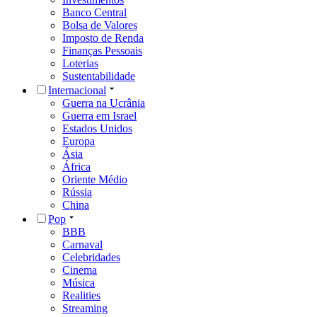
Banco Central
Bolsa de Valores
Imposto de Renda
Finanças Pessoais
Loterias
Sustentabilidade
Internacional
Guerra na Ucrânia
Guerra em Israel
Estados Unidos
Europa
Ásia
África
Oriente Médio
Rússia
China
Pop
BBB
Carnaval
Celebridades
Cinema
Música
Realities
Streaming