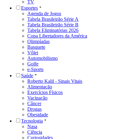
TV
Esportes
Agenda de Jogos
Tabela Brasileirão Série A
Tabela Brasileirão Série B
Tabela Eliminatórias 2026
Copa Libertadores da América
Olimpíadas
Basquete
Vôlei
Automobilismo
Golfe
e-Sports
Saúde
Roberto Kalil - Sinais Vitais
Alimentação
Exercícios Físicos
Vacinação
Câncer
Drogas
Obesidade
Tecnologia
Nasa
Ciência
Curiosidades