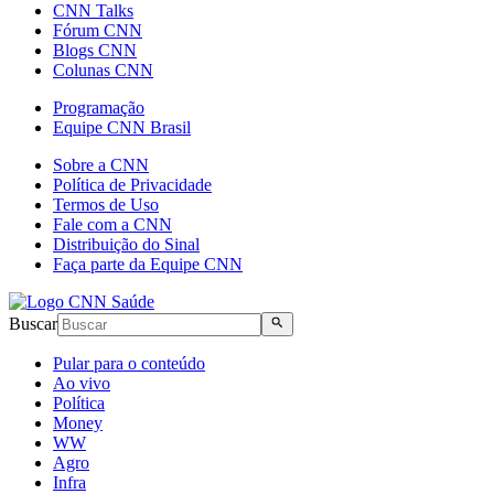
CNN Talks
Fórum CNN
Blogs CNN
Colunas CNN
Programação
Equipe CNN Brasil
Sobre a CNN
Política de Privacidade
Termos de Uso
Fale com a CNN
Distribuição do Sinal
Faça parte da Equipe CNN
Buscar
Pular para o conteúdo
Ao vivo
Política
Money
WW
Agro
Infra