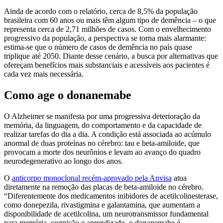
Ainda de acordo com o relatório, cerca de 8,5% da população
brasileira com 60 anos ou mais têm algum tipo de demência – o que
representa cerca de 2,71 milhões de casos. Com o envelhecimento
progressivo da população, a perspectiva se torna mais alarmante:
estima-se que o número de casos de demência no país quase
triplique até 2050. Diante desse cenário, a busca por alternativas que
ofereçam benefícios mais substanciais e acessíveis aos pacientes é
cada vez mais necessária.
Como age o donanemabe
O Alzheimer se manifesta por uma progressiva deterioração da
memória, da linguagem, do comportamento e da capacidade de
realizar tarefas do dia a dia. A condição está associada ao acúmulo
anormal de duas proteínas no cérebro: tau e beta-amiloide, que
provocam a morte dos neurônios e levam ao avanço do quadro
neurodegenerativo ao longo dos anos.
O
anticorpo monoclonal recém-aprovado pela Anvisa
atua
diretamente na remoção das placas de beta-amiloide no cérebro.
“Diferentemente dos medicamentos inibidores de acetilcolinesterase,
como donepezila, rivastigmina e galantamina, que aumentam a
disponibilidade de acetilcolina, um neurotransmissor fundamental
para memória, cognição e aprendizado, o donanemabe é