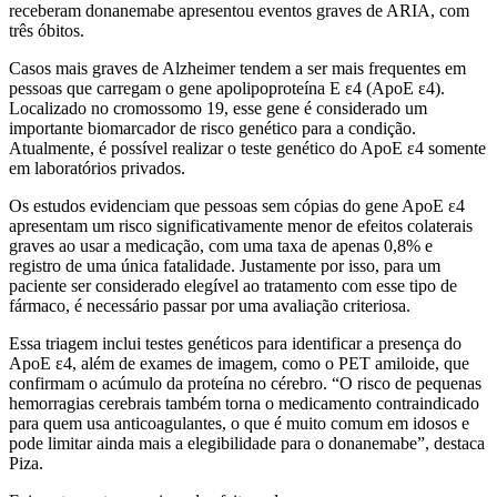
receberam donanemabe apresentou eventos graves de ARIA, com
três óbitos.
Casos mais graves de Alzheimer tendem a ser mais frequentes em
pessoas que carregam o gene apolipoproteína E ε4 (ApoE ε4).
Localizado no cromossomo 19, esse gene é considerado um
importante biomarcador de risco genético para a condição.
Atualmente, é possível realizar o teste genético do ApoE ε4 somente
em laboratórios privados.
Os estudos evidenciam que pessoas sem cópias do gene ApoE ε4
apresentam um risco significativamente menor de efeitos colaterais
graves ao usar a medicação, com uma taxa de apenas 0,8% e
registro de uma única fatalidade. Justamente por isso, para um
paciente ser considerado elegível ao tratamento com esse tipo de
fármaco, é necessário passar por uma avaliação criteriosa.
Essa triagem inclui testes genéticos para identificar a presença do
ApoE ε4, além de exames de imagem, como o PET amiloide, que
confirmam o acúmulo da proteína no cérebro. “O risco de pequenas
hemorragias cerebrais também torna o medicamento contraindicado
para quem usa anticoagulantes, o que é muito comum em idosos e
pode limitar ainda mais a elegibilidade para o donanemabe”, destaca
Piza.