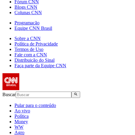
Fórum CNN
Blogs CNN
Colunas CNN
Programação
Equipe CNN Brasil
Sobre a CNN
Política de Privacidade
Termos de Uso
Fale com a CNN
Distribuição do Sinal
Faça parte da Equipe CNN
Buscar
Pular para o conteúdo
Ao vivo
Política
Money
WW
Agro