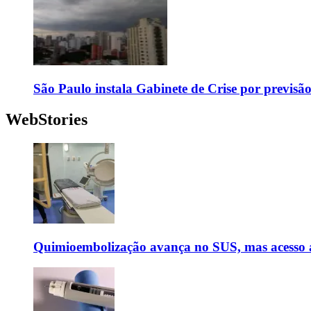
São Paulo instala Gabinete de Crise por previsã
WebStories
Quimioembolização avança no SUS, mas acesso a